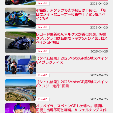
2025-04-26
MotoGP
小椋藍、アタックできず初日は下位に。「明
日はタイトなコーナーに集中」／第5戦スペ
インGP
2025-04-26
MotoGP
レコード更新のA.マルケスが首位発進。好調
クアルタラロは転倒もトップ5入り／第5戦ス
ペインGP 初日
2025-04-25
MotoGP
【タイム結果】2025MotoGP第5戦スペイン
GP プラクティス
2025-04-25
MotoGP
【タイム結果】2025MotoGP第5戦スペイン
GP フリー走行1回目
2025-04-25
MotoGP
オリベイラ、スペインGPも欠場へ。順調に
回復も出場不可と判断。A.フェルナンデス代