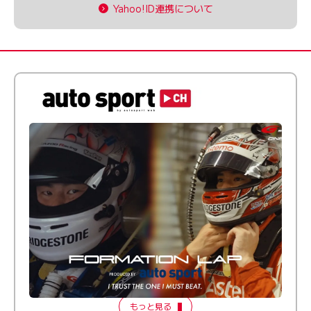
Yahoo!ID連携について
倒す相手を、信じてる。小林利徠斗 × 野村勇斗
【FORMATION LAP Produced by auto sport】
2026 Episode 2
もっと見る