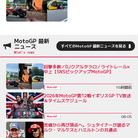
MotoGP 最新
ニュース
すべてのMotoGP 最新ニュースを見る
目撃多数／DJクアルタラロ／ライトレール×
中上【SNSピックアップMotoGP】
16時間前
MotoGP
2026年MotoGP第12戦イギリスGP TV放送
＆タイムスケジュール
08-05
MotoGP
苦境から再び頂点へ。シュタイナーが語るマ
ルク・マルケスとハミルトンの共通点