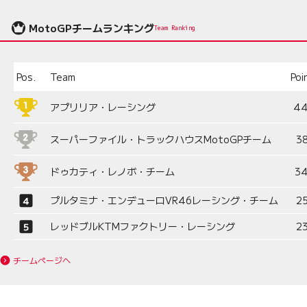
MotoGPチームランキング
Team Ranking
Pos.
Team
Poi
アプリリア・レーシング
4
スーパーファイル・トラックハウスMotoGPチーム
3
ドゥカティ・レノボ・チーム
3
プルタミナ・エンデューロVR46レーシング・チーム
2
レッドブルKTMファクトリー・レーシング
2
チームページへ