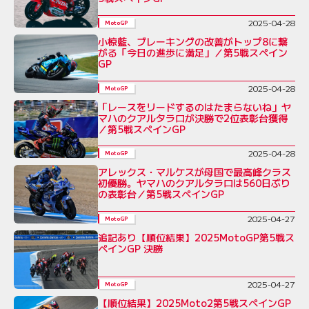
2025-04-28
MotoGP
小椋藍、ブレーキングの改善がトップ8に繋
がる「今日の進歩に満足」／第5戦スペイン
GP
2025-04-28
MotoGP
「レースをリードするのはたまらないね」ヤ
マハのクアルタラロが決勝で2位表彰台獲得
／第5戦スペインGP
2025-04-28
MotoGP
アレックス・マルケスが母国で最高峰クラス
初優勝。ヤマハのクアルタラロは560日ぶり
の表彰台／第5戦スペインGP
2025-04-27
MotoGP
追記あり【順位結果】2025MotoGP第5戦ス
ペインGP 決勝
2025-04-27
MotoGP
【順位結果】2025Moto2第5戦スペインGP