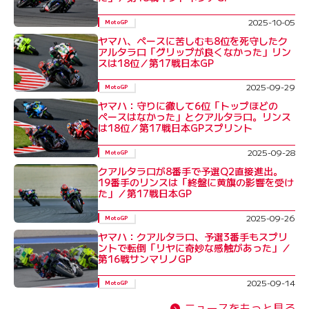
2025-10-05
MotoGP
ヤマハ、ペースに苦しむも8位を死守したク
アルタラロ「グリップが良くなかった」リン
スは18位／第17戦日本GP
2025-09-29
MotoGP
ヤマハ：守りに徹して6位「トップほどの
ペースはなかった」とクアルタラロ。リンス
は18位／第17戦日本GPスプリント
2025-09-28
MotoGP
クアルタラロが8番手で予選Q2直接進出。
19番手のリンスは「終盤に黄旗の影響を受け
た」／第17戦日本GP
2025-09-26
MotoGP
ヤマハ：クアルタラロ、予選3番手もスプリ
ントで転倒「リヤに奇妙な感触があった」／
第16戦サンマリノGP
2025-09-14
MotoGP
ニュースをもっと見る