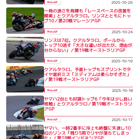
2025-10-26
MotoGP
一発の速さを発揮も「レースペースの改善を
模索」とクアルタラロ。リンスとともにトッ
プ10／第20戦マレーシアGP
2025-10-24
MotoGP
リンスは7位。クアルタラロ、ポールから
トップ10逃す「大きな違いが出たが、理由が
分からない」／第19戦オーストラリアGP
2025-10-19
MotoGP
クアルタラロ、予選トップもスプリントでタ
イヤ選択ミス「ミディアムは柔らかすぎた」
／第19戦オーストラリアGP
2025-10-18
MotoGP
ヤマハ2台とも好調トップ6「今年は少し良い
感触」とクアルタラロ／第19戦オーストラリ
アGP
2025-10-17
MotoGP
ヤマハ、一時2番手に浮上も終盤に失速し10
位のリンス「残り5周でリヤが落ちてしまっ
た」／第18戦インドネシアGP