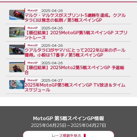
2025-04-26
MotoGP
マルク・マルケスがスプリント5連勝を達成。クアル
タラロは無念の転倒／第5戦スペインGP
2025-04-26
MotoGP
【順位結果】2025MotoGP第5戦スペインGP スプリ
ントレース
2025-04-26
MotoGP
クアルタラロがヤマハにとって2022年以来のポール
獲得。小椋は17番手／第5戦スペインGP
2025-04-26
MotoGP
【順位結果】2025Moto2第5戦スペインGP 予選総
合
2025-04-27
MotoGP
2025年MotoGP第5戦スペインGP TV放送＆タイム
スケジュール
MotoGP 第5戦スペインGP情報
2025年04月25日～2025年04月27日
レース情報を見る