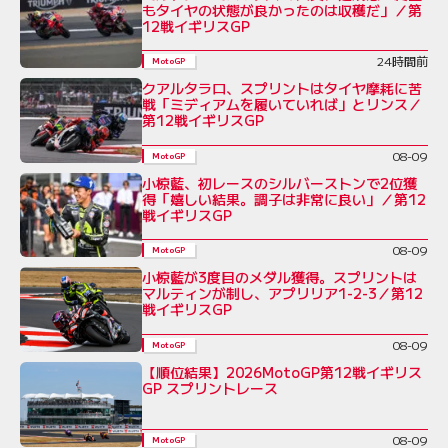
もタイヤの状態が良かったのは収穫だ」／第
12戦イギリスGP
24時間前
MotoGP
クアルタラロ、スプリントはタイヤ摩耗に苦
戦「ミディアムを履いていれば」とリンス／
第12戦イギリスGP
08-09
MotoGP
小椋藍、初レースのシルバーストンで2位獲
得「嬉しい結果。調子は非常に良い」／第12
戦イギリスGP
08-09
MotoGP
小椋藍が3度目のメダル獲得。スプリントは
マルティンが制し、アプリリア1-2-3／第12
戦イギリスGP
08-09
MotoGP
【順位結果】2026MotoGP第12戦イギリス
GP スプリントレース
08-09
MotoGP