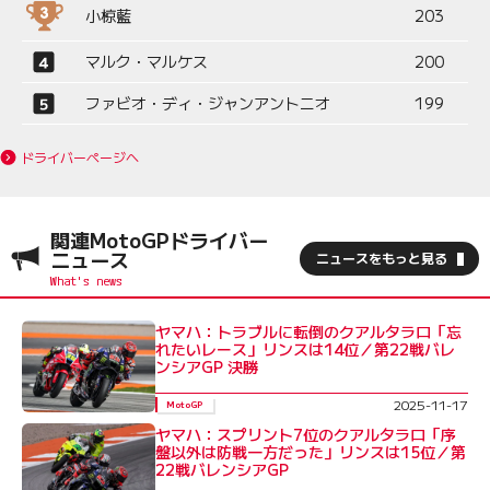
小椋藍
203
マルク・マルケス
200
ファビオ・ディ・ジャンアントニオ
199
ドライバーページへ
関連MotoGPドライバー
ニュース
ニュースをもっと見る
ヤマハ：トラブルに転倒のクアルタラロ「忘
れたいレース」リンスは14位／第22戦バレ
ンシアGP 決勝
2025-11-17
MotoGP
ヤマハ：スプリント7位のクアルタラロ「序
盤以外は防戦一方だった」リンスは15位／第
22戦バレンシアGP