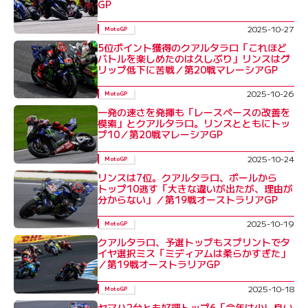
GP
2025-10-27
MotoGP
5位ポイント獲得のクアルタラロ「これほど
バトルを楽しめたのは久しぶり」リンスはグ
リップ低下に苦戦／第20戦マレーシアGP
2025-10-26
MotoGP
一発の速さを発揮も「レースペースの改善を
模索」とクアルタラロ。リンスとともにトッ
プ10／第20戦マレーシアGP
2025-10-24
MotoGP
リンスは7位。クアルタラロ、ポールから
トップ10逃す「大きな違いが出たが、理由が
分からない」／第19戦オーストラリアGP
2025-10-19
MotoGP
クアルタラロ、予選トップもスプリントでタ
イヤ選択ミス「ミディアムは柔らかすぎた」
／第19戦オーストラリアGP
2025-10-18
MotoGP
ヤマハ2台とも好調トップ6「今年は少し良い