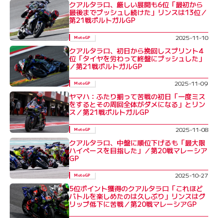
クアルタラロ、厳しい展開も6位「最初から
最後までプッシュし続けた」リンスは13位／
第21戦ポルトガルGP
2025-11-10
MotoGP
クアルタラロ、初日から挽回しスプリント4
位「タイヤを労わって終盤にプッシュした」
／第21戦ポルトガルGP
2025-11-09
MotoGP
ヤマハ：ふたり揃って苦戦の初日「一度ミス
をするとその周回全体がダメになる」とリン
ス／第21戦ポルトガルGP
2025-11-08
MotoGP
クアルタラロ、中盤に順位下げるも「最大限
ハイペースを目指した」／第20戦マレーシア
GP
2025-10-27
MotoGP
5位ポイント獲得のクアルタラロ「これほど
バトルを楽しめたのは久しぶり」リンスはグ
リップ低下に苦戦／第20戦マレーシアGP