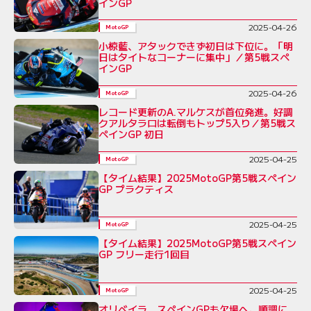
インGP
2025-04-26
MotoGP
小椋藍、アタックできず初日は下位に。「明
日はタイトなコーナーに集中」／第5戦スペ
インGP
2025-04-26
MotoGP
レコード更新のA.マルケスが首位発進。好調
クアルタラロは転倒もトップ5入り／第5戦ス
ペインGP 初日
2025-04-25
MotoGP
【タイム結果】2025MotoGP第5戦スペイン
GP プラクティス
2025-04-25
MotoGP
【タイム結果】2025MotoGP第5戦スペイン
GP フリー走行1回目
2025-04-25
MotoGP
オリベイラ、スペインGPも欠場へ。順調に