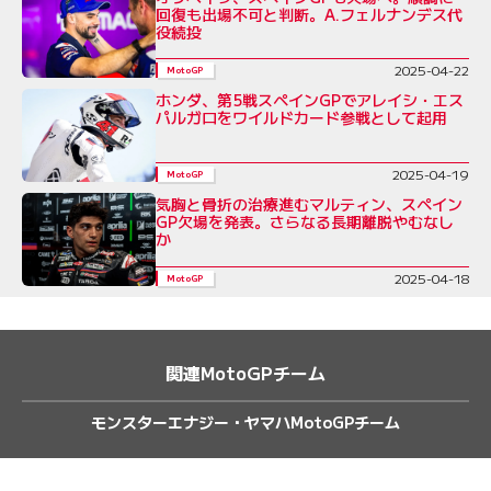
回復も出場不可と判断。A.フェルナンデス代
役続投
2025-04-22
MotoGP
ホンダ、第5戦スペインGPでアレイシ・エス
パルガロをワイルドカード参戦として起用
2025-04-19
MotoGP
気胸と骨折の治療進むマルティン、スペイン
GP欠場を発表。さらなる長期離脱やむなし
か
2025-04-18
MotoGP
関連MotoGPチーム
モンスターエナジー・ヤマハMotoGPチーム