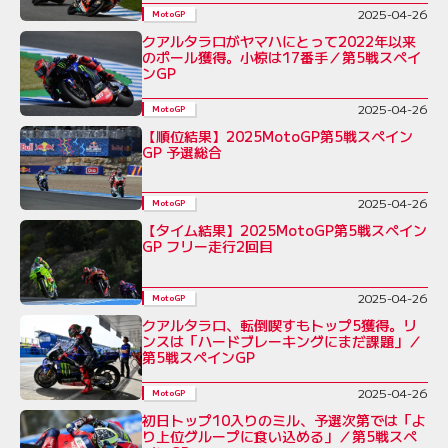
2025-04-26
MotoGP
クアルタラロがヤマハにとって2022年以来
のポール獲得。小椋は17番手／第5戦スペイ
ンGP
2025-04-26
MotoGP
【順位結果】2025MotoGP第5戦スペイン
GP 予選総合
2025-04-26
MotoGP
【タイム結果】2025MotoGP第5戦スペイン
GP フリー走行2回目
2025-04-26
MotoGP
クアルタラロ、転倒喫すもトップ5獲得。リ
ンスは「ハードブレーキングにまだ課題」／
第5戦スペインGP
2025-04-26
MotoGP
初日トップ10入りのミル、予選次第では「よ
り上位グループに食い込める」／第5戦スペ