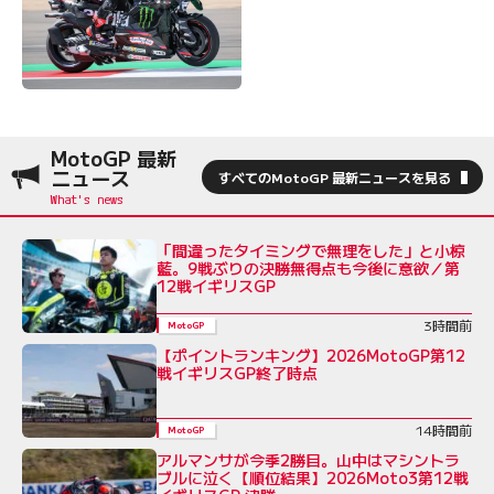
MotoGP 最新
ニュース
すべてのMotoGP 最新ニュースを見る
「間違ったタイミングで無理をした」と小椋
藍。9戦ぶりの決勝無得点も今後に意欲／第
12戦イギリスGP
3時間前
MotoGP
【ポイントランキング】2026MotoGP第12
戦イギリスGP終了時点
14時間前
MotoGP
アルマンサが今季2勝目。山中はマシントラ
ブルに泣く【順位結果】2026Moto3第12戦