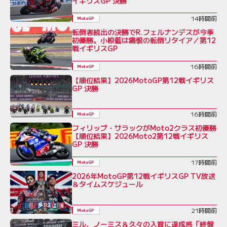
イギリスGP 決勝
14時間前
MotoGP
転倒者続出の決勝でR.フェルナンデスが今季
初優勝。小椋藍は痛恨の転倒リタイア／第12
戦イギリスGP
16時間前
MotoGP
【順位結果】2026MotoGP第12戦イギリス
GP 決勝
16時間前
MotoGP
フィリップ・サラックがMoto2クラス初優勝
【順位結果】2026Moto2第12戦イギリス
GP 決勝
17時間前
MotoGP
2026年MotoGP第12戦イギリスGP TV放送
＆タイムスケジュール
21時間前
MotoGP
ミル、ノーミス＆久々の入賞に達成感「終盤