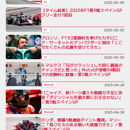
2025-05-30
F1
【タイム結果】2025年F1第9戦スペインGP
フリー走行1回目
2025-05-30
F1
アロンソ、F1で2度勝利を挙げたカタロニ
ア・サーキットのアンバサダーに就任「ここ
でたくさんの応援を受けてきた」
2025-05-30
F1
A.マルケス「兄がクラッシュした時に最高の
チャンスだと思った」MotoGP参戦94戦目
での初勝利に歓喜／第5戦スペインGP
2025-04-28
MotoGP
バニャイア、新パーツ導入も戦闘力不足に苦
言「ポテンシャルを最大限に引き出せない」
／第5戦スペインGP
2025-04-28
MotoGP
ホンダ、開幕5戦連続ポイント獲得。マリー
ニ「見ごたえのある戦いも披露できた」／第
5戦スペインGP