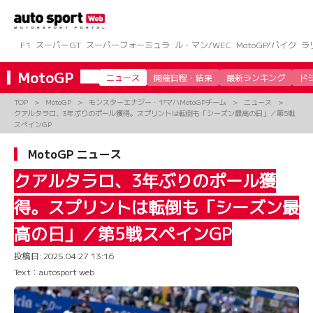
コ
ン
テ
ン
F1
スーパーGT
スーパーフォーミュラ
ル・マン/WEC
MotoGP/バイク
ラ
ツ
へ
MotoGP
ニュース
開催日程・結果
最新ランキング
ド
ス
キ
TOP
MotoGP
モンスターエナジー・ヤマハMotoGPチーム
ニュース
ッ
クアルタラロ、3年ぶりのポール獲得。スプリントは転倒も「シーズン最高の日」／第5戦
プ
スペインGP
MotoGP ニュース
クアルタラロ、3年ぶりのポール獲
得。スプリントは転倒も「シーズン最
高の日」／第5戦スペインGP
投稿日:
2025.04.27 13:16
Text：autosport web