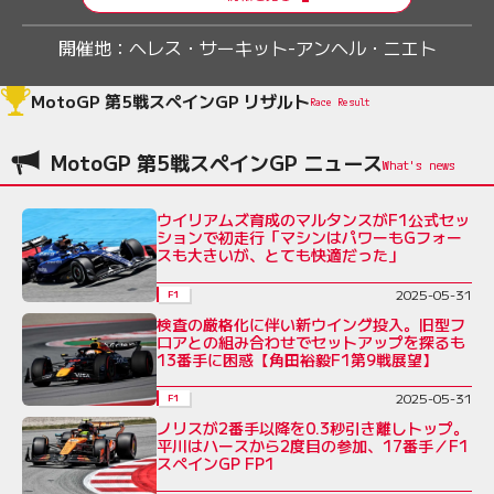
開催地：
ヘレス・サーキット-アンヘル・ニエト
MotoGP 第5戦スペインGP リザルト
Race Result
MotoGP 第5戦スペインGP ニュース
ウイリアムズ育成のマルタンスがF1公式セッ
ションで初走行「マシンはパワーもGフォー
スも大きいが、とても快適だった」
2025-05-31
F1
検査の厳格化に伴い新ウイング投入。旧型フ
ロアとの組み合わせでセットアップを探るも
13番手に困惑【角田裕毅F1第9戦展望】
2025-05-31
F1
ノリスが2番手以降を0.3秒引き離しトップ。
平川はハースから2度目の参加、17番手／F1
スペインGP FP1