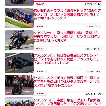
2025-11-16
MotoGP
燃料漏れのトラブルに遭うもトップ10のクア
ルタラロ「フロントの感触を掴めず苦戦」／
第22戦バレンシアGP
2025-11-15
MotoGP
クアルタラロ、厳しい展開も6位「最初から
最後までプッシュし続けた」リンスは13位／
第21戦ポルトガルGP
2025-11-10
MotoGP
クアルタラロ、初日から挽回しスプリント4
位「タイヤを労わって終盤にプッシュした」
／第21戦ポルトガルGP
2025-11-09
MotoGP
ヤマハ：ふたり揃って苦戦の初日「一度ミス
をするとその周回全体がダメになる」とリン
ス／第21戦ポルトガルGP
2025-11-08
MotoGP
クアルタラロ、中盤に順位下げるも「最大限
ハイペースを目指した」／第20戦マレーシア