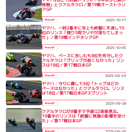
感触」とクアルタラロ／第19戦オーストラリ
アGP
2025-10-17
MotoGP
ヤマハ、一時2番手に浮上も終盤に失速し10
位のリンス「残り5周でリヤが落ちてしまっ
た」／第18戦インドネシアGP
2025-10-05
MotoGP
ヤマハ、ペースに苦しむも8位を死守したク
アルタラロ「グリップが良くなかった」リン
スは18位／第17戦日本GP
2025-09-29
MotoGP
ヤマハ：守りに徹して6位「トップほどの
ペースはなかった」とクアルタラロ。リンス
は18位／第17戦日本GPスプリント
2025-09-28
MotoGP
クアルタラロが8番手で予選Q2直接進出。
19番手のリンスは「終盤に黄旗の影響を受け
た」／第17戦日本GP
2025-09-26
MotoGP