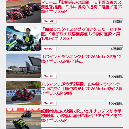
マリーニ「お馴染みの展開」に予選改善の必
要性を指摘。ミルは後続の追突に落胆／第12
戦イギリスGP
1時間前
MotoGP
「間違ったタイミングで無理をした」と小椋
藍。9戦ぶりの決勝無得点も今後に意欲／第
12戦イギリスGP
4時間前
MotoGP
【ポイントランキング】2026MotoGP第12
戦イギリスGP終了時点
16時間前
MotoGP
アルマンサが今季2勝目。山中はマシントラ
ブルに泣く【順位結果】2026Moto3第12戦
イギリスGP 決勝
16時間前
MotoGP
転倒者続出の決勝でR.フェルナンデスが今季
初優勝。小椋藍は痛恨の転倒リタイア／第12
戦イギリスGP