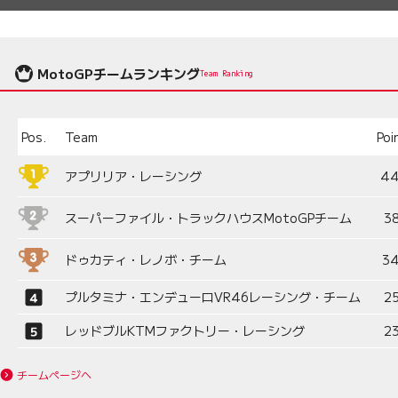
MotoGPチームランキング
Team Ranking
Pos.
Team
Poi
アプリリア・レーシング
4
スーパーファイル・トラックハウスMotoGPチーム
3
ドゥカティ・レノボ・チーム
3
プルタミナ・エンデューロVR46レーシング・チーム
2
レッドブルKTMファクトリー・レーシング
2
チームページへ