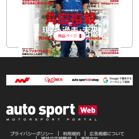
F速 Premium Vol.3
角田裕毅 現在・過去・未来
2,100円
商品ページ
プライバシーポリシー
利用規約
広告掲載について
雑誌の定期購読
運営会社