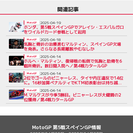
関連記事
2025-04-19
MotoGP
ホンダ、第5戦スペインGPでアレイシ・エスパルガロ
をワイルドカード参戦として起用
2025-04-18
MotoGP
気胸と骨折の治療進むマルティン、スペインGP欠場
を発表。さらなる長期離脱やむなしか
2025-04-14
MotoGP
ホルヘ・マルティン、復帰戦の転倒で気胸と肋骨を6
個所骨折。数日間入院へ／第4戦カタールGP
2025-04-14
MotoGP
2位でゴールのビニャーレス、タイヤ内圧違反で14位
に。16秒加算ペナルティでKTM初表彰台は持ち越し
／第4戦カタールGP
2025-04-14
MotoGP
M.マルケスが今季3勝目。ビニャーレスが大健闘の2
位獲得／第4戦カタールGP
MotoGP 第5戦スペインGP情報