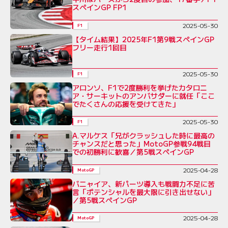
スペインGP FP1
2025-05-30
F1
【タイム結果】2025年F1第9戦スペインGP
フリー走行1回目
2025-05-30
F1
アロンソ、F1で2度勝利を挙げたカタロニ
ア・サーキットのアンバサダーに就任「ここ
でたくさんの応援を受けてきた」
2025-05-30
F1
A.マルケス「兄がクラッシュした時に最高の
チャンスだと思った」MotoGP参戦94戦目
での初勝利に歓喜／第5戦スペインGP
2025-04-28
MotoGP
バニャイア、新パーツ導入も戦闘力不足に苦
言「ポテンシャルを最大限に引き出せない」
／第5戦スペインGP
2025-04-28
MotoGP