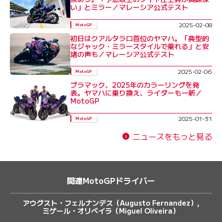
い」とミラー／マレーシア公式テスト
2025-02-08
MotoGP
初日はクアルタラロ首位のヤマハ。「典型的
なジャック・ミラースタイルで乗れる」と安
堵の声も／マレーシア公式テスト
2025-02-06
MotoGP
プラマック、2025年のカラーリングを発
表。ヤマハに乗り換え、ライダーも一新／
MotoGP
2025-01-31
MotoGP
ニュースをもっと見る
関連MotoGPドライバー
アウグスト・フェルナンデス（Augusto Fernandez）
ミゲール・オリベイラ（Miguel Oliveira）