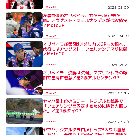
2025-05-09
MotoGP
左肩負傷のオリベイラ、カタールGPも欠
場。アウグスト・フェルナンデスが代役続投
／MotoGP
2025-04-08
MotoGP
オリベイラが第3戦アメリカズGPも欠場へ。
代役にはアウグスト・フェルナンデスが抜擢
／MotoGP
2025-03-21
MotoGP
オリベイラ、決勝は欠場。スプリントでの転
倒で左肩に懸念／第2戦アルゼンチンGP
2025-03-16
MotoGP
ヤマハ最上位のミラー、トラブルと酷暑で
「フェアリングを固定するために腕を火傷し
た」／第1戦タイGP
2025-03-06
MotoGP
ヤマハ、クアルタラロがトップ3入りも懸念
点あり。「予想以上のタイヤ圧上昇が興味深