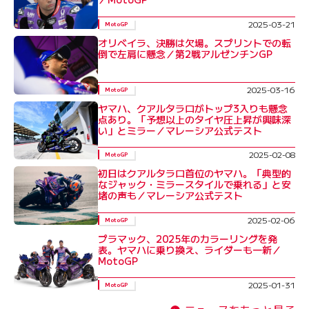
2025-03-21
MotoGP
オリベイラ、決勝は欠場。スプリントでの転
倒で左肩に懸念／第2戦アルゼンチンGP
2025-03-16
MotoGP
ヤマハ、クアルタラロがトップ3入りも懸念
点あり。「予想以上のタイヤ圧上昇が興味深
い」とミラー／マレーシア公式テスト
2025-02-08
MotoGP
初日はクアルタラロ首位のヤマハ。「典型的
なジャック・ミラースタイルで乗れる」と安
堵の声も／マレーシア公式テスト
2025-02-06
MotoGP
プラマック、2025年のカラーリングを発
表。ヤマハに乗り換え、ライダーも一新／
MotoGP
2025-01-31
MotoGP