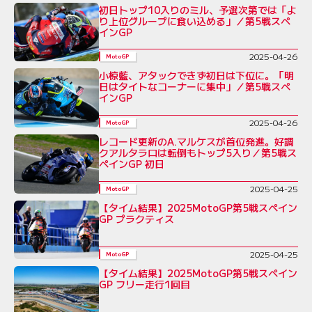
初日トップ10入りのミル、予選次第では「よ
り上位グループに食い込める」／第5戦スペ
インGP
2025-04-26
MotoGP
小椋藍、アタックできず初日は下位に。「明
日はタイトなコーナーに集中」／第5戦スペ
インGP
2025-04-26
MotoGP
レコード更新のA.マルケスが首位発進。好調
クアルタラロは転倒もトップ5入り／第5戦ス
ペインGP 初日
2025-04-25
MotoGP
【タイム結果】2025MotoGP第5戦スペイン
GP プラクティス
2025-04-25
MotoGP
【タイム結果】2025MotoGP第5戦スペイン
GP フリー走行1回目