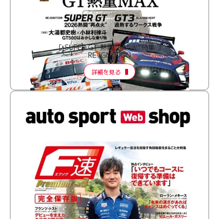
［ SUPER GT 熱闘“再点火”特集 ］
RE:IGNITION
詳細を見る