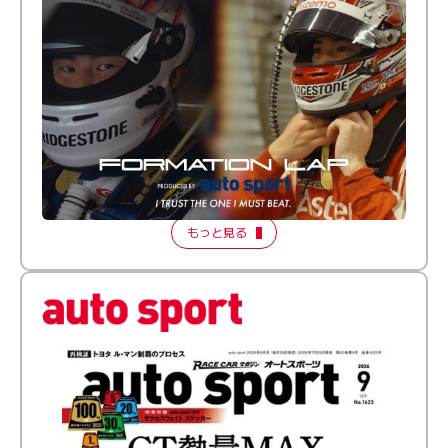
倒す相手を、信じてる。小林利徠斗 × 野村勇斗
【FORMATION LAP Produced by auto sport】
2026 Episode 2
もっと見る