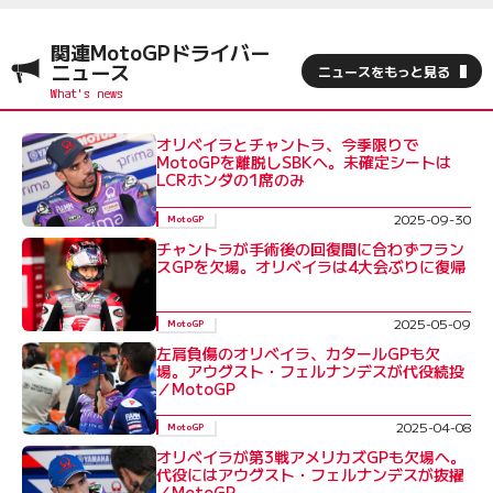
関連MotoGPドライバー
ニュース
ニュースをもっと見る
オリベイラとチャントラ、今季限りで
MotoGPを離脱しSBKへ。未確定シートは
LCRホンダの1席のみ
2025-09-30
MotoGP
チャントラが手術後の回復間に合わずフラン
スGPを欠場。オリベイラは4大会ぶりに復帰
2025-05-09
MotoGP
左肩負傷のオリベイラ、カタールGPも欠
場。アウグスト・フェルナンデスが代役続投
／MotoGP
2025-04-08
MotoGP
オリベイラが第3戦アメリカズGPも欠場へ。
代役にはアウグスト・フェルナンデスが抜擢
／MotoGP