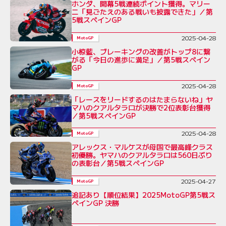
ホンダ、開幕5戦連続ポイント獲得。マリー
ニ「見ごたえのある戦いも披露できた」／第
5戦スペインGP
2025-04-28
MotoGP
小椋藍、ブレーキングの改善がトップ8に繋
がる「今日の進歩に満足」／第5戦スペイン
GP
2025-04-28
MotoGP
「レースをリードするのはたまらないね」ヤ
マハのクアルタラロが決勝で2位表彰台獲得
／第5戦スペインGP
2025-04-28
MotoGP
アレックス・マルケスが母国で最高峰クラス
初優勝。ヤマハのクアルタラロは560日ぶり
の表彰台／第5戦スペインGP
2025-04-27
MotoGP
追記あり【順位結果】2025MotoGP第5戦ス
ペインGP 決勝