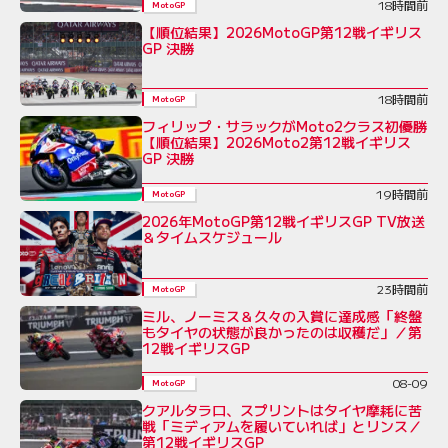
18時間前
MotoGP
【順位結果】2026MotoGP第12戦イギリス
GP 決勝
18時間前
MotoGP
フィリップ・サラックがMoto2クラス初優勝
【順位結果】2026Moto2第12戦イギリス
GP 決勝
19時間前
MotoGP
2026年MotoGP第12戦イギリスGP TV放送
＆タイムスケジュール
23時間前
MotoGP
ミル、ノーミス＆久々の入賞に達成感「終盤
もタイヤの状態が良かったのは収穫だ」／第
12戦イギリスGP
08-09
MotoGP
クアルタラロ、スプリントはタイヤ摩耗に苦
戦「ミディアムを履いていれば」とリンス／
第12戦イギリスGP