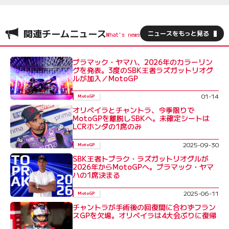
関連チームニュース
ニュースをもっと見る
プラマック・ヤマハ、2026年のカラーリン
グを発表。3度のSBK王者ラズガットリオグ
ルが加入／MotoGP
01-14
MotoGP
オリベイラとチャントラ、今季限りで
MotoGPを離脱しSBKへ。未確定シートは
LCRホンダの1席のみ
2025-09-30
MotoGP
SBK王者トプラク・ラズガットリオグルが
2026年からMotoGPへ。プラマック・ヤマ
ハの1席決まる
2025-06-11
MotoGP
チャントラが手術後の回復間に合わずフラン
スGPを欠場。オリベイラは4大会ぶりに復帰