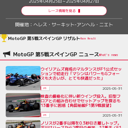
2025年04月25日～2025年04月27日
レース情報を見る
開催地：
ヘレス・サーキット-アンヘル・ニエト
MotoGP 第5戦スペインGP リザルト
Race Result
MotoGP 第5戦スペインGP ニュース
ウイリアムズ育成のマルタンスがF1公式セッ
ションで初走行「マシンはパワーもGフォー
スも大きいが、とても快適だった」
2025-05-31
F1
検査の厳格化に伴い新ウイング投入。旧型フ
ロアとの組み合わせでセットアップを探るも
13番手に困惑【角田裕毅F1第9戦展望】
2025-05-31
F1
ノリスが2番手以降を0.3秒引き離しトップ。
平川はハースから2度目の参加、17番手／F1