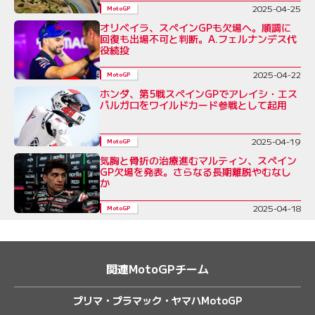
2025-04-25
MotoGP
オリベイラ、スペインGPも欠場へ。順調に
回復も出場不可と判断。A.フェルナンデス代
役続投
2025-04-22
MotoGP
ホンダ、第5戦スペインGPでアレイシ・エス
パルガロをワイルドカード参戦として起用
2025-04-19
MotoGP
気胸と骨折の治療進むマルティン、スペイン
GP欠場を発表。さらなる長期離脱やむなし
か
2025-04-18
MotoGP
関連MotoGPチーム
プリマ・プラマック・ヤマハMotoGP