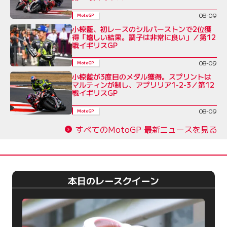
08-09
MotoGP
小椋藍、初レースのシルバーストンで2位獲
得「嬉しい結果。調子は非常に良い」／第12
戦イギリスGP
08-09
MotoGP
小椋藍が3度目のメダル獲得。スプリントは
マルティンが制し、アプリリア1-2-3／第12
戦イギリスGP
08-09
MotoGP
すべてのMotoGP 最新ニュースを見る
本日のレースクイーン