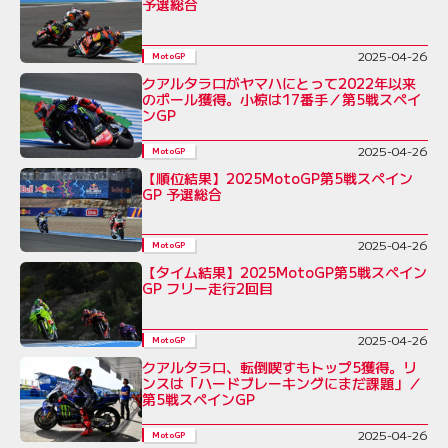
予選総合
2025-04-26
MotoGP
クアルタラロがヤマハにとって2022年以来
のポール獲得。小椋は17番手／第5戦スペイ
ンGP
2025-04-26
MotoGP
【順位結果】2025MotoGP第5戦スペイン
GP 予選総合
2025-04-26
MotoGP
【タイム結果】2025MotoGP第5戦スペイン
GP フリー走行2回目
2025-04-26
MotoGP
クアルタラロ、転倒喫すもトップ5獲得。リ
ンスは「ハードブレーキングにまだ課題」／
第5戦スペインGP
2025-04-26
MotoGP