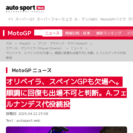
コ
ン
テ
ン
F1
スーパーGT
スーパーフォーミュラ
ル・マン/WEC
MotoGP/バイク
ラ
ツ
へ
MotoGP
ニュース
開催日程・結果
最新ランキング
ド
ス
キ
TOP
MotoGP
プリマ・プラマック・ヤマハMotoGP
ッ
ミゲール・オリベイラ（Miguel Oliveira）
ニュース
プ
オリベイラ、スペインGPも欠場へ。順調に回復も出場不可と判断。A.フェルナンデス代役
続投
MotoGP ニュース
オリベイラ、スペインGPも欠場へ。
順調に回復も出場不可と判断。A.フェ
ルナンデス代役続投
投稿日:
2025.04.22 23:58
Text：autosport web