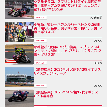
クアルタラロ、スプリントはタイヤ摩耗に苦
戦「ミディアムを履いていれば」とリンス／
第12戦イギリスGP
22時間前
MotoGP
小椋藍、初レースのシルバーストンで2位獲
得「嬉しい結果。調子は非常に良い」／第12
戦イギリスGP
08-09
MotoGP
小椋藍が3度目のメダル獲得。スプリントは
マルティンが制し、アプリリア1-2-3／第12
戦イギリスGP
08-09
MotoGP
【順位結果】2026MotoGP第12戦イギリス
GP スプリントレース
08-09
MotoGP
【順位結果】2026Moto2第12戦イギリス
GP 予選総合