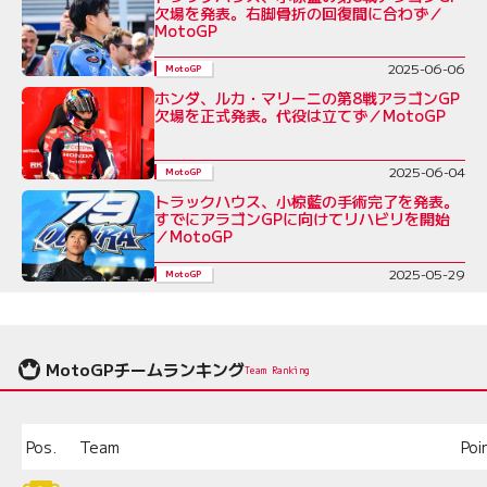
欠場を発表。右脚骨折の回復間に合わず／
MotoGP
2025-06-06
MotoGP
ホンダ、ルカ・マリーニの第8戦アラゴンGP
欠場を正式発表。代役は立てず／MotoGP
2025-06-04
MotoGP
トラックハウス、小椋藍の手術完了を発表。
すでにアラゴンGPに向けてリハビリを開始
／MotoGP
2025-05-29
MotoGP
MotoGPチームランキング
Team Ranking
Pos.
Team
Poi