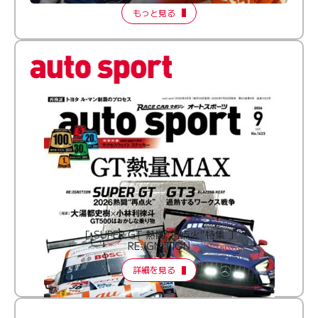
もっと見る
［ SUPER GT 熱闘“再点火”特集 ］
RE:IGNITION
詳細を見る