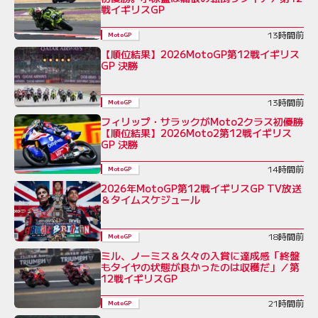
戦イギリスGP
13時間前
MotoGP
【順位結果】2026MotoGP第12戦イギリス
GP 決勝
13時間前
MotoGP
フィリップ・サラックがMoto2クラス初優勝
【順位結果】2026Moto2第12戦イギリス
GP 決勝
14時間前
MotoGP
2026年MotoGP第12戦イギリスGP TV放送
＆タイムスケジュール
18時間前
MotoGP
ミル、ノーミス＆久々の入賞に達成感「終盤
もタイヤの状態が良かったのは収穫だ」／第
12戦イギリスGP
21時間前
MotoGP