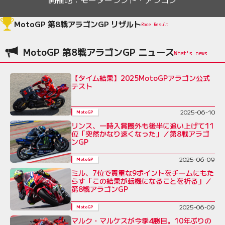
MotoGP 第8戦アラゴンGP リザルト
Race Result
MotoGP 第8戦アラゴンGP ニュース
【タイム結果】2025MotoGPアラゴン公式
テスト
2025-06-10
MotoGP
リンス、一時入賞圏外も後半に追い上げて11
位「突然かなり速くなった」／第8戦アラゴ
ンGP
2025-06-09
MotoGP
ミル、7位で貴重な9ポイントをチームにもた
らす「この結果が転機になることを祈る」／
第8戦アラゴンGP
2025-06-09
MotoGP
マルク・マルケスが今季4勝目。10年ぶりの