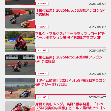
2025-06-07
MotoGP
【順位結果】2025Moto3第8戦アラゴンGP
予選総合
2025-06-07
MotoGP
マルク・マルケスがオールラップレコードで
ポールポジション獲得／第8戦アラゴンGP
2025-06-07
MotoGP
【順位結果】2025MotoGP第8戦アラゴン
GP 予選総合
2025-06-07
MotoGP
【タイム結果】2025MotoGP第8戦アラゴン
GP フリー走行2回目
2025-06-07
MotoGP
片翼で挑むホンダ。実質3番手発進に「トッ
プ5は現実的な目標」とミル／第8戦アラゴン