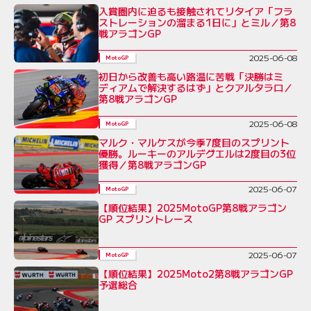
入賞圏内に迫るも接触されてリタイア「フラ
ストレーションの溜まる1日に」とミル／第8
戦アラゴンGP
2025-06-08
MotoGP
初日から改善も高い路温に苦戦「決勝はミ
ディアムで解決するはず」とクアルタラロ／
第8戦アラゴンGP
2025-06-08
MotoGP
マルク・マルケスが今季7度目のスプリント
優勝。ルーキーのアルデグエルは2度目の3位
獲得／第8戦アラゴンGP
2025-06-07
MotoGP
【順位結果】2025MotoGP第8戦アラゴン
GP スプリントレース
2025-06-07
MotoGP
【順位結果】2025Moto2第8戦アラゴンGP
予選総合