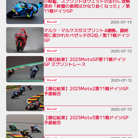
小椋藍、スプリントはウエットの走行に理解
深め「終盤の数周はかなり良くなった」／第
11戦ドイツGP
2025-07-13
MotoGP
マルク・マルケスがスプリント4連勝。最終
周に抜かれたベゼッチが2位／第11戦ドイツ
GP
2025-07-12
MotoGP
【順位結果】2025MotoGP第11戦ドイツ
GP スプリントレース
2025-07-12
MotoGP
【順位結果】2025Moto2第11戦ドイツGP
予選総合
2025-07-12
MotoGP
【順位結果】2025Moto3第11戦ドイツGP
予選総合