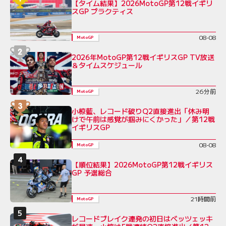
【タイム結果】2026MotoGP第12戦イギリ
スGP プラクティス
08-08
MotoGP
2026年MotoGP第12戦イギリスGP TV放送
＆タイムスケジュール
26分前
MotoGP
小椋藍、レコード破りQ2直接進出「休み明
けで午前は感覚が掴みにくかった」／第12戦
イギリスGP
08-08
MotoGP
【順位結果】2026MotoGP第12戦イギリス
GP 予選総合
21時間前
MotoGP
レコードブレイク連発の初日はベッツェッキ