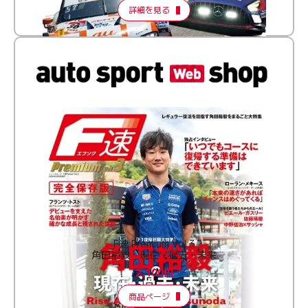
詳細を見る
F速 Premium Vol.3
角田裕毅 現在・過去・未来
2,100円
商品ページ