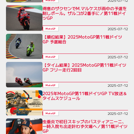
2025-07-12
MotoGP
得意のザクセンでM.マルケスが雨中の予選を
制しポール。ザルコが2番手に／第11戦ドイ
ツGP
2025-07-12
MotoGP
【順位結果】2025MotoGP第11戦ドイツ
GP 予選総合
2025-07-12
MotoGP
【タイム結果】2025MotoGP第11戦ドイツ
GP フリー走行2回目
2025-07-12
MotoGP
2025年MotoGP第11戦ドイツGP TV放送＆
タイムスケジュール
2025-07-12
MotoGP
虫垂炎で初日スキップのバスティアニーニ、
一時入院も出走叶わず欠場へ／第11戦ドイツ
GP