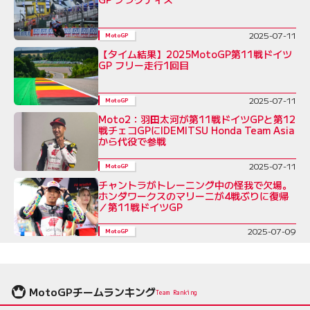
2025-07-11
MotoGP
【タイム結果】2025MotoGP第11戦ドイツ
GP フリー走行1回目
2025-07-11
MotoGP
Moto2：羽田太河が第11戦ドイツGPと第12
戦チェコGPにIDEMITSU Honda Team Asia
から代役で参戦
2025-07-11
MotoGP
チャントラがトレーニング中の怪我で欠場。
ホンダワークスのマリーニが4戦ぶりに復帰
／第11戦ドイツGP
2025-07-09
MotoGP
MotoGPチームランキング
Team Ranking