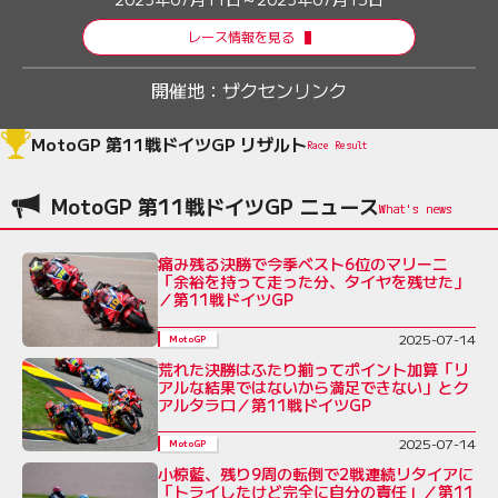
レース情報を見る
開催地：
ザクセンリンク
MotoGP 第11戦ドイツGP リザルト
Race Result
MotoGP 第11戦ドイツGP ニュース
痛み残る決勝で今季ベスト6位のマリーニ
「余裕を持って走った分、タイヤを残せた」
／第11戦ドイツGP
2025-07-14
MotoGP
荒れた決勝はふたり揃ってポイント加算「リ
アルな結果ではないから満足できない」とク
アルタラロ／第11戦ドイツGP
2025-07-14
MotoGP
小椋藍、残り9周の転倒で2戦連続リタイアに
「トライしたけど完全に自分の責任」／第11