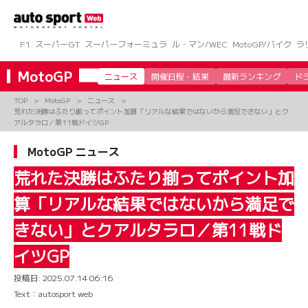
コ
ン
テ
ン
F1
スーパーGT
スーパーフォーミュラ
ル・マン/WEC
MotoGP/バイク
ラ
ツ
へ
MotoGP
ニュース
開催日程・結果
最新ランキング
ド
ス
キ
TOP
MotoGP
ニュース
ッ
荒れた決勝はふたり揃ってポイント加算「リアルな結果ではないから満足できない」とク
プ
アルタラロ／第11戦ドイツGP
MotoGP ニュース
荒れた決勝はふたり揃ってポイント加
算「リアルな結果ではないから満足で
きない」とクアルタラロ／第11戦ド
イツGP
投稿日:
2025.07.14 06:16
Text：autosport web