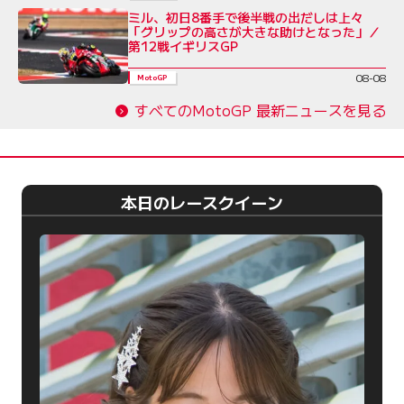
ミル、初日8番手で後半戦の出だしは上々
「グリップの高さが大きな助けとなった」／
第12戦イギリスGP
08-08
MotoGP
すべてのMotoGP 最新ニュースを見る
本日のレースクイーン