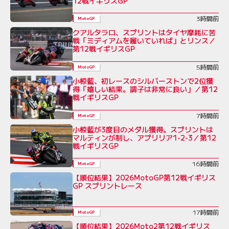
12戦イギリスGP
3時間前
MotoGP
クアルタラロ、スプリントはタイヤ摩耗に苦
戦「ミディアムを履いていれば」とリンス／
第12戦イギリスGP
5時間前
MotoGP
小椋藍、初レースのシルバーストンで2位獲
得「嬉しい結果。調子は非常に良い」／第12
戦イギリスGP
7時間前
MotoGP
小椋藍が3度目のメダル獲得。スプリントは
マルティンが制し、アプリリア1-2-3／第12
戦イギリスGP
16時間前
MotoGP
【順位結果】2026MotoGP第12戦イギリス
GP スプリントレース
17時間前
MotoGP
【順位結果】2026Moto2第12戦イギリス