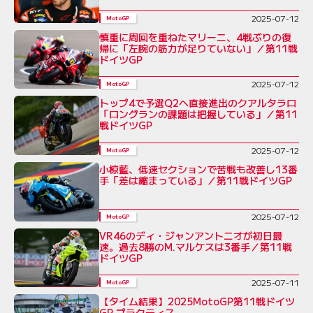
2025-07-12
MotoGP
慎重に周回を重ねたマリーニ、4戦ぶりの復
帰に「左腕の筋力が足りていない」／第11戦
ドイツGP
2025-07-12
MotoGP
トップ4で予選Q2へ直接進出のクアルタラロ
「ロングランの課題は把握している」／第11
戦ドイツGP
2025-07-12
MotoGP
小椋藍、低速セクションで苦戦も改善し13番
手「差は縮まっている」／第11戦ドイツGP
2025-07-12
MotoGP
VR46のディ・ジャンアントニオが初日最
速。過去8勝のM.マルケスは3番手／第11戦
ドイツGP
2025-07-11
MotoGP
【タイム結果】2025MotoGP第11戦ドイツ
GP プラクティス