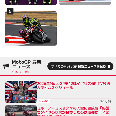
MotoGP 最新
ニュース
すべてのMotoGP 最新ニュースを見る
2026年MotoGP第12戦イギリスGP TV放送
＆タイムスケジュール
26分前
MotoGP
ミル、ノーミス＆久々の入賞に達成感「終盤
もタイヤの状態が良かったのは収穫だ」／第