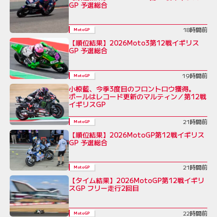
GP 予選総合
18時間前
MotoGP
【順位結果】2026Moto3第12戦イギリス
GP 予選総合
19時間前
MotoGP
小椋藍、今季3度目のフロントロウ獲得。
ポールはレコード更新のマルティン／第12戦
イギリスGP
21時間前
MotoGP
【順位結果】2026MotoGP第12戦イギリス
GP 予選総合
21時間前
MotoGP
【タイム結果】2026MotoGP第12戦イギリ
スGP フリー走行2回目
22時間前
MotoGP