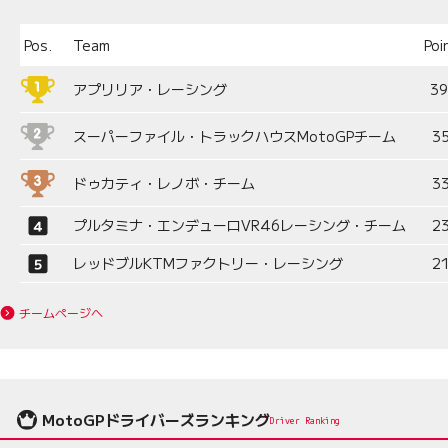
Pos.
Team
Poi
アプリリア・レーシング
3
スーパーファイル・トラックハウスMotoGPチーム
3
ドゥカティ・レノボ・チーム
3
プルタミナ・エンデューロVR46レーシング・チーム
2
レッドブルKTMファクトリー・レーシング
2
チームページへ
MotoGPドライバーズランキング
Driver Ranking