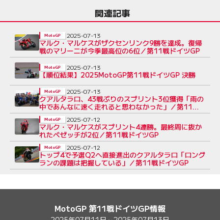
関連記事
2025-07-13
MotoGP
マルク・マルケスがザクセンリンク9勝を達成。復帰
戦のマリーニが今季最高位の6位／第11戦ドイツGP
2025-07-13
MotoGP
【順位結果】2025MotoGP第11戦ドイツGP 決勝
2025-07-13
MotoGP
クアルタラロ、43戦ぶりのスプリント3位獲得「雨の
中であんなに速く走れると思わなかった」／第11戦
ドイツGP
2025-07-12
MotoGP
マルク・マルケスがスプリント4連勝。最終周に抜か
れたベゼッチが2位／第11戦ドイツGP
2025-07-12
MotoGP
トップ4で予選Q2へ直接進出のクアルタラロ「ロング
ランの課題は把握している」／第11戦ドイツGP
MotoGP 第11戦ドイツGP情報
2025年07月11日～2025年07月13日