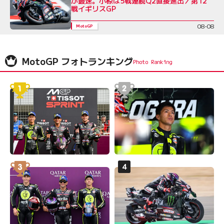
が最速。小椋は5戦連続Q2直接進出／第12
戦イギリスGP
08-08
MotoGP
MotoGP フォトランキング