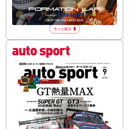
倒す相手を、信じてる。小林利徠斗 × 野村勇斗
【FORMATION LAP Produced by auto sport】
2026 Episode 2
もっと見る
［ SUPER GT 熱闘“再点火”特集 ］
RE:IGNITION