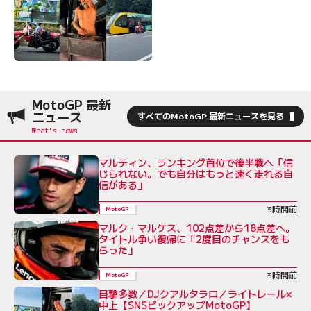
MotoGP 最新
ニュース
すべてのMotoGP 最新ニュースを見る
マルティン、ランキング首位で後半戦へ「信
じられない。でも自分はもっと速く走れる自
信がある」
3時間前
MotoGP
マルク・マルケス、102点差から18点差へ。
タイトル争い復帰に「2度目のチャンスをも
らった」
3時間前
MotoGP
目撃多数／DJクアルタラロ／ライトレール×
中上【SNSピックアップMotoGP】