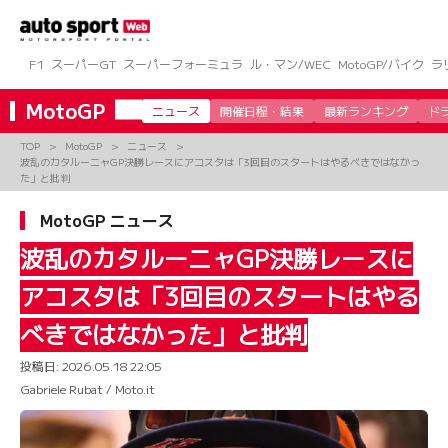
コ
ン
テ
ン
F1
スーパーGT
スーパーフォーミュラ
ル・マン/WEC
MotoGP/バイク
ラ
ツ
へ
MotoGP
ニュース
開催日程・結果
最新ランキング
ド
ス
キ
TOP
MotoGP
ニュース
ッ
波乱のカタルーニャGP決勝レースにアコスタは「3回目のスタートはやるべきではなかっ
プ
た」と批判
MotoGP ニュース
波乱のカタルーニャGP決勝レースに
アコスタは「3回目のスタートはやる
べきではなかった」と批判
投稿日:
2026.05.18 22:05
Gabriele Rubat / Moto.it