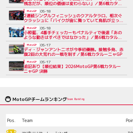
残念だが、順位の価値は変わらない」／第6戦カタ
ルーニャGP
05-18
MotoGP
2連続シングルフィニッシュのクアルタラロ、相次ぐ
クラッシュに「バイクが宙に舞っていて鳥肌が立っ
た」／第6戦カタルーニャGP
05-18
MotoGP
小椋藍、4番手チェッカーもペナルティで後退「あの
ような動きはすべきではなかった」／第6戦カタルー
ニャGP
05-17
MotoGP
ディ・ジャンアントニオが今季初優勝。接触多発、赤
旗2回の大荒れの一戦を制す／第6戦カタルーニャGP
05-17
MotoGP
追記あり【順位結果】2026MotoGP第6戦カタルー
ニャGP 決勝
MotoGPチームランキング
Team Ranking
Pos.
Team
Poi