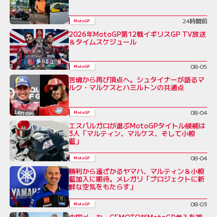
24時間前
MotoGP
2026年MotoGP第12戦イギリスGP TV放送
＆タイムスケジュール
08-05
MotoGP
苦境から再び頂点へ。シュタイナーが語るマ
ルク・マルケスとハミルトンの共通点
08-04
MotoGP
エスパルガロが選ぶMotoGPタイトル候補は
3人「マルティン、マルケス、そして小椋
藍」
08-04
MotoGP
勝利から遠ざかるヤマハ、マルティン＆小椋
藍加入に期待。メレガリ「プロジェクトに新
鮮な空気をもたらす」
08-03
MotoGP