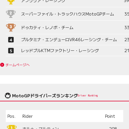
アプリリア・レーシング
3
スーパーファイル・トラックハウスMotoGPチーム
3
ドゥカティ・レノボ・チーム
3
プルタミナ・エンデューロVR46レーシング・チーム
2
レッドブルKTMファクトリー・レーシング
2
チームページへ
MotoGPドライバーズランキング
Driver Ranking
Pos.
Rider
Point
ホルヘ・マルティン
208