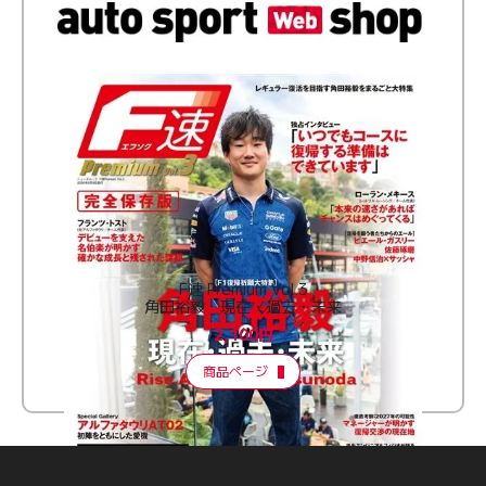
F速 Premium Vol.3
角田裕毅 現在・過去・未来
2,100円
商品ページ