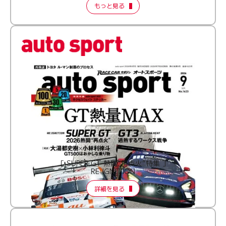
もっと見る
［ SUPER GT 熱闘“再点火”特集 ］
RE:IGNITION
詳細を見る