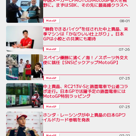
中国メーカーCFMOTOがMotoGP参入を視
野に。まずはSBK、その先に最高峰クラスへ
08-01
MotoGP
“勝負できるバイク”を任された中上貴晶、来
季マシンは「かなりいい仕上がり」。日本
GPは小椋との共演にも期待
07-26
MotoGP
スペイン優勝に沸く／海！／スポーツ外交大
使に就任【SNSピックアップMotoGP】
07-23
MotoGP
中上貴晶、RC213V-Sと路面電車で公道コラ
ボ走行。日本GPで活躍予定の路面電車には
MotoGP特別ラッピング
07-23
MotoGP
ホンダ・レーシングが中上貴晶の日本GPワ
イルドカード参戦を発表
07-22
MotoGP