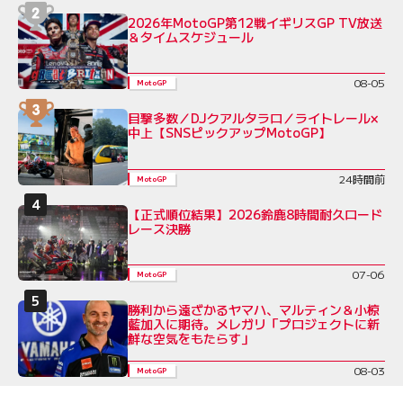
2026年MotoGP第12戦イギリスGP TV放送
＆タイムスケジュール
08-05
MotoGP
目撃多数／DJクアルタラロ／ライトレール×
中上【SNSピックアップMotoGP】
24時間前
MotoGP
【正式順位結果】2026鈴鹿8時間耐久ロード
レース決勝
07-06
MotoGP
勝利から遠ざかるヤマハ、マルティン＆小椋
藍加入に期待。メレガリ「プロジェクトに新
鮮な空気をもたらす」
08-03
MotoGP