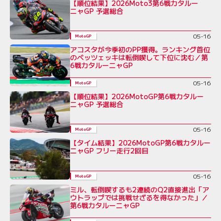
【順位結果】2026Moto3第6戦カタルー
ニャGP 予選総合
05-16
MotoGP
アコスタが今季初のPP獲得。ランキング首位
のベッツェッキは転倒喫して下位に沈む／第
6戦カタルーニャGP
05-16
MotoGP
【順位結果】2026MotoGP第6戦カタルー
ニャGP 予選総合
05-16
MotoGP
【タイム結果】2026MotoGP第6戦カタルー
ニャGP フリー走行2回目
05-16
MotoGP
ミル、転倒喫するも2連続のQ2直接進出「ア
ウトラップでは挑戦せざるを得なかった」／
第6戦カタルーニャGP