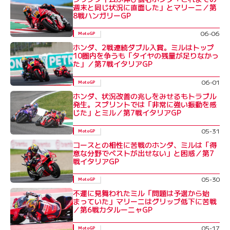
週末と同じ状況に直面した」とマリーニ／第
8戦ハンガリーGP
06-06
MotoGP
ホンダ、2戦連続ダブル入賞。ミルはトップ
10圏内を争うも「タイヤの残量が足りなかっ
た」／第7戦イタリアGP
06-01
MotoGP
ホンダ、状況改善の兆しをみせるもトラブル
発生。スプリントでは「非常に強い振動を感
じた」とミル／第7戦イタリアGP
05-31
MotoGP
コースとの相性に苦戦のホンダ、ミルは「得
意な分野でベストが出せない」と困惑／第7
戦イタリアGP
05-30
MotoGP
不運に見舞われたミル「問題は予選から始
まっていた」マリーニはグリップ低下に苦戦
／第6戦カタルーニャGP
05-17
MotoGP