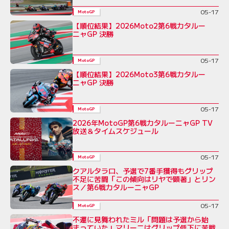
05-17
MotoGP
【順位結果】2026Moto2第6戦カタルー
ニャGP 決勝
05-17
MotoGP
【順位結果】2026Moto3第6戦カタルー
ニャGP 決勝
05-17
MotoGP
2026年MotoGP第6戦カタルーニャGP TV
放送＆タイムスケジュール
05-17
MotoGP
クアルタラロ、予選で7番手獲得もグリップ
不足に苦闘「この傾向はリヤで顕著」とリン
ス／第6戦カタルーニャGP
05-17
MotoGP
不運に見舞われたミル「問題は予選から始
まっていた」マリーニはグリップ低下に苦戦