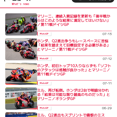
マリーニ、連続入賞記録を更新も「後半戦か
らはこのような結果に満足してはいけない」
／第11戦ドイツGP
07-13
MotoGP
ホンダ、Q2進出争うもレースペースに苦悩
「結果を踏まえて目標設定する必要がある」
とマリーニ／第11戦ドイツGP
07-12
MotoGP
ホンダ、初日トップ10入りならずも「ソフト
のアタックは感触が良かった」とマリーニ／
第11戦ドイツGP
07-11
MotoGP
ミル、再び転倒。ホンダは2台で明暗分かれ
る「結果は可能な限り最高のものだった」と
マリーニ／オランダGP
06-29
MotoGP
ミル、Q2進出もスプリントで痛恨のミス