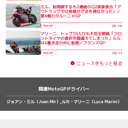
ミル、転倒喫するも2連続のQ2直接進出「ア
ウトラップでは挑戦せざるを得なかった」／
第6戦カタルーニャGP
05-16
MotoGP
マリーニ、トップ10入りも不完全燃焼「フロ
ントタイヤの選択を間違えてしまった」ミル
は6番手走行中に転倒／フランスGP
05-11
MotoGP
ニュースをもっと見る
関連MotoGPドライバー
ジョアン・ミル（Joan Mir）
ルカ・マリーニ（Luca Marini）