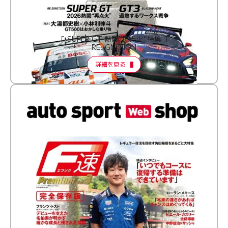
［ SUPER GT 熱闘“再点火”特集 ］
RE:IGNITION
詳細を見る