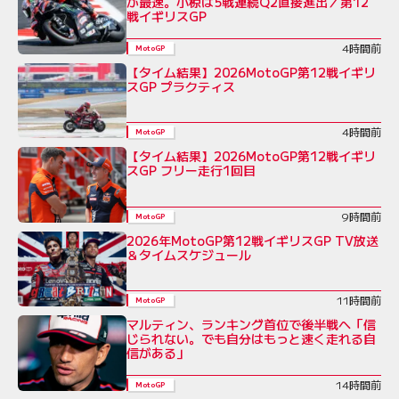
が最速。小椋は5戦連続Q2直接進出／第12
戦イギリスGP
4時間前
MotoGP
【タイム結果】2026MotoGP第12戦イギリ
スGP プラクティス
4時間前
MotoGP
【タイム結果】2026MotoGP第12戦イギリ
スGP フリー走行1回目
9時間前
MotoGP
2026年MotoGP第12戦イギリスGP TV放送
＆タイムスケジュール
11時間前
MotoGP
マルティン、ランキング首位で後半戦へ「信
じられない。でも自分はもっと速く走れる自
信がある」
14時間前
MotoGP