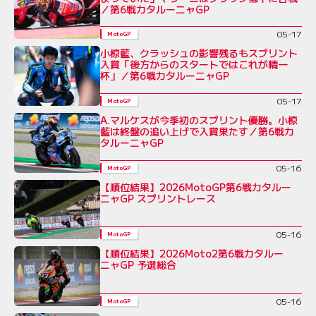
／第6戦カタルーニャGP
05-17
MotoGP
小椋藍、クラッシュの影響残るもスプリント
入賞「後方からのスタートではこれが精一
杯」／第6戦カタルーニャGP
05-17
MotoGP
A.マルケスが今季初のスプリント優勝。小椋
藍は終盤の追い上げで入賞果たす／第6戦カ
タルーニャGP
05-16
MotoGP
【順位結果】2026MotoGP第6戦カタルー
ニャGP スプリントレース
05-16
MotoGP
【順位結果】2026Moto2第6戦カタルー
ニャGP 予選総合
05-16
MotoGP