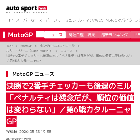
コ
ン
テ
ン
F1
スーパーGT
スーパーフォーミュラ
ル・マン/WEC
MotoGP/バイク
ラ
ツ
へ
MotoGP
ニュース
開催日程・結果
最新ランキング
ド
ス
キ
TOP
MotoGP
ホンダHRCカストロール
ッ
ルカ・マリーニ（Luca Marini）
ニュース
プ
決勝で2番手チェッカーも後退のミル「ペナルティは残念だが、順位の価値は変わらない」
／第6戦カタルーニャGP
MotoGP ニュース
決勝で2番手チェッカーも後退のミル
「ペナルティは残念だが、順位の価値
は変わらない」／第6戦カタルーニャ
GP
投稿日:
2026.05.18 19:38
autosport web