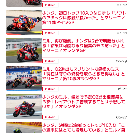
07-12
MotoGP
ホンダ、初日トップ10入りならずも「ソフト
のアタックは感触が良かった」とマリーニ／
第11戦ドイツGP
07-11
MotoGP
ミル、再び転倒。ホンダは2台で明暗分かれ
る「結果は可能な限り最高のものだった」と
マリーニ／オランダGP
06-29
MotoGP
ミル、Q2進出もスプリントで痛恨のミス
「現在は守りの姿勢を取らざるを得ない」と
マリーニ／第10戦オランダGP
06-28
MotoGP
ホンダのミル、僅差で予選Q2進出権獲得な
らず「レイアウトに苦戦することは予想して
いた」／オランダGP
06-27
MotoGP
ホンダ、決勝は2台揃ってトップ10入り「こ
の週末にはとても満足している」とミル／第