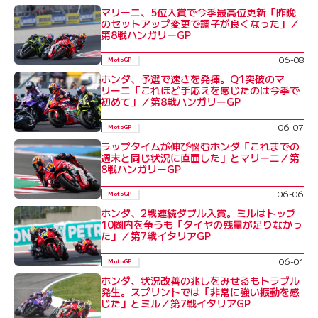
マリーニ、5位入賞で今季最高位更新「昨晩
のセットアップ変更で調子が良くなった」／
第8戦ハンガリーGP
06-08
MotoGP
ホンダ、予選で速さを発揮。Q1突破のマ
リーニ「これほど手応えを感じたのは今季で
初めて」／第8戦ハンガリーGP
06-07
MotoGP
ラップタイムが伸び悩むホンダ「これまでの
週末と同じ状況に直面した」とマリーニ／第
8戦ハンガリーGP
06-06
MotoGP
ホンダ、2戦連続ダブル入賞。ミルはトップ
10圏内を争うも「タイヤの残量が足りなかっ
た」／第7戦イタリアGP
06-01
MotoGP
ホンダ、状況改善の兆しをみせるもトラブル
発生。スプリントでは「非常に強い振動を感
じた」とミル／第7戦イタリアGP