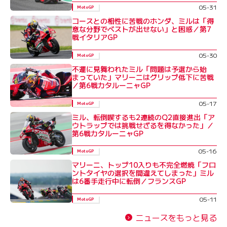
05-31
MotoGP
コースとの相性に苦戦のホンダ、ミルは「得
意な分野でベストが出せない」と困惑／第7
戦イタリアGP
05-30
MotoGP
不運に見舞われたミル「問題は予選から始
まっていた」マリーニはグリップ低下に苦戦
／第6戦カタルーニャGP
05-17
MotoGP
ミル、転倒喫するも2連続のQ2直接進出「ア
ウトラップでは挑戦せざるを得なかった」／
第6戦カタルーニャGP
05-16
MotoGP
マリーニ、トップ10入りも不完全燃焼「フロ
ントタイヤの選択を間違えてしまった」ミル
は6番手走行中に転倒／フランスGP
05-11
MotoGP
ニュースをもっと見る