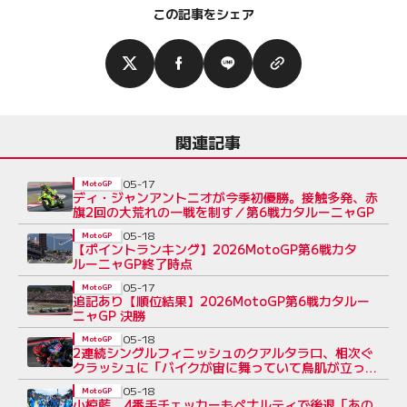
この記事をシェア
関連記事
05-17
MotoGP
ディ・ジャンアントニオが今季初優勝。接触多発、赤
旗2回の大荒れの一戦を制す／第6戦カタルーニャGP
05-18
MotoGP
【ポイントランキング】2026MotoGP第6戦カタ
ルーニャGP終了時点
05-17
MotoGP
追記あり【順位結果】2026MotoGP第6戦カタルー
ニャGP 決勝
05-18
MotoGP
2連続シングルフィニッシュのクアルタラロ、相次ぐ
クラッシュに「バイクが宙に舞っていて鳥肌が立っ
た」／第6戦カタルーニャGP
05-18
MotoGP
小椋藍、4番手チェッカーもペナルティで後退「あの