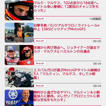
マルク・マルケス、102点差から18点差へ。
タイトル争い復帰に「2度目のチャンスをも
らった」
15時間前
MotoGP
目撃多数／DJクアルタラロ／ライトレール×
中上【SNSピックアップMotoGP】
08-06
MotoGP
苦境から再び頂点へ。シュタイナーが語るマ
ルク・マルケスとハミルトンの共通点
08-04
MotoGP
エスパルガロが選ぶMotoGPタイトル候補は
3人「マルティン、マルケス、そして小椋
藍」
08-04
MotoGP
勝利から遠ざかるヤマハ、マルティン＆小椋
藍加入に期待。メレガリ「プロジェクトに新
鮮な空気をもたらす」