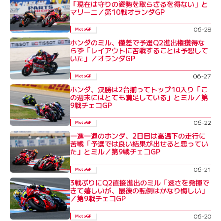
「現在は守りの姿勢を取らざるを得ない」と
マリーニ／第10戦オランダGP
06-28
MotoGP
ホンダのミル、僅差で予選Q2進出権獲得な
らず「レイアウトに苦戦することは予想して
いた」／オランダGP
06-27
MotoGP
ホンダ、決勝は2台揃ってトップ10入り「こ
の週末にはとても満足している」とミル／第
9戦チェコGP
06-22
MotoGP
一進一退のホンダ、2日目は高温下の走行に
苦戦「予選では良い結果が出せると思ってい
た」とミル／第9戦チェコGP
06-21
MotoGP
3戦ぶりにQ2直接進出のミル「速さを発揮で
きて嬉しいが、最後の転倒はかなり悔しい」
／第9戦チェコGP
06-20
MotoGP