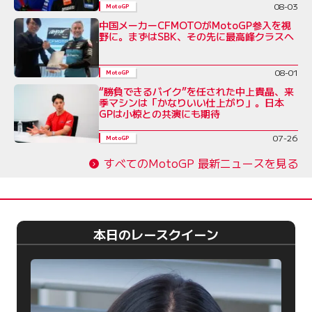
08-03
MotoGP
中国メーカーCFMOTOがMotoGP参入を視
野に。まずはSBK、その先に最高峰クラスへ
08-01
MotoGP
“勝負できるバイク”を任された中上貴晶、来
季マシンは「かなりいい仕上がり」。日本
GPは小椋との共演にも期待
07-26
MotoGP
すべてのMotoGP 最新ニュースを見る
本日のレースクイーン