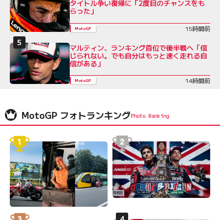
タイトル争い復帰に「2度目のチャンスをも
らった」
15時間前
MotoGP
マルティン、ランキング首位で後半戦へ「信
じられない。でも自分はもっと速く走れる自
信がある」
14時間前
MotoGP
MotoGP フォトランキング