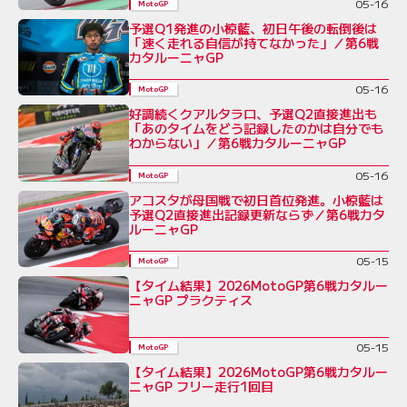
05-16
MotoGP
予選Q1発進の小椋藍、初日午後の転倒後は
「速く走れる自信が持てなかった」／第6戦
カタルーニャGP
05-16
MotoGP
好調続くクアルタラロ、予選Q2直接進出も
「あのタイムをどう記録したのかは自分でも
わからない」／第6戦カタルーニャGP
05-16
MotoGP
アコスタが母国戦で初日首位発進。小椋藍は
予選Q2直接進出記録更新ならず／第6戦カタ
ルーニャGP
05-15
MotoGP
【タイム結果】2026MotoGP第6戦カタルー
ニャGP プラクティス
05-15
MotoGP
【タイム結果】2026MotoGP第6戦カタルー
ニャGP フリー走行1回目