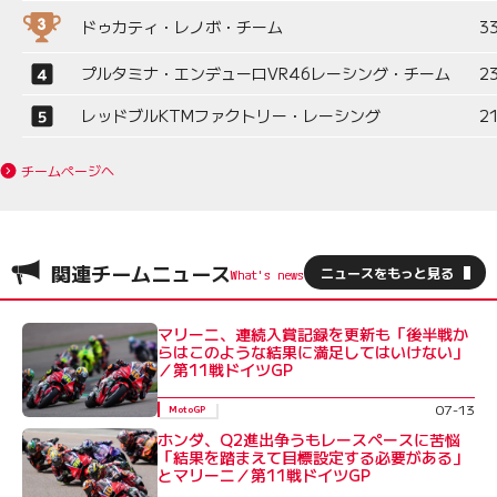
ドゥカティ・レノボ・チーム
3
プルタミナ・エンデューロVR46レーシング・チーム
2
レッドブルKTMファクトリー・レーシング
2
チームページへ
関連チームニュース
ニュースをもっと見る
マリーニ、連続入賞記録を更新も「後半戦か
らはこのような結果に満足してはいけない」
／第11戦ドイツGP
07-13
MotoGP
ホンダ、Q2進出争うもレースペースに苦悩
「結果を踏まえて目標設定する必要がある」
とマリーニ／第11戦ドイツGP