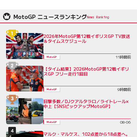
MotoGP ニュースランキング
2026年MotoGP第12戦イギリスGP TV放送
＆タイムスケジュール
11時間前
MotoGP
【タイム結果】2026MotoGP第12戦イギリ
スGP フリー走行1回目
9時間前
MotoGP
目撃多数／DJクアルタラロ／ライトレール×
中上【SNSピックアップMotoGP】
08-06
MotoGP
マルク・マルケス、102点差から18点差へ。