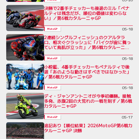
決勝で2番手チェッカーも後退のミル「ペナ
ルティは残念だが、順位の価値は変わらな
い」／第6戦カタルーニャGP
05-18
MotoGP
2連続シングルフィニッシュのクアルタラ
ロ、相次ぐクラッシュに「バイクが宙に舞っ
ていて鳥肌が立った」／第6戦カタルーニャ
GP
05-18
MotoGP
小椋藍、4番手チェッカーもペナルティで後
退「あのような動きはすべきではなかった」
／第6戦カタルーニャGP
05-18
MotoGP
ディ・ジャンアントニオが今季初優勝。接触
多発、赤旗2回の大荒れの一戦を制す／第6戦
カタルーニャGP
05-17
MotoGP
追記あり【順位結果】2026MotoGP第6戦カ
タルーニャGP 決勝