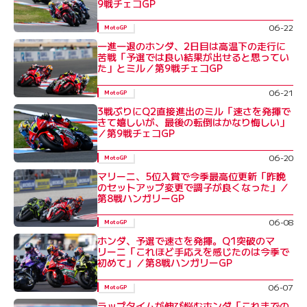
9戦チェコGP
06-22
MotoGP
一進一退のホンダ、2日目は高温下の走行に
苦戦「予選では良い結果が出せると思ってい
た」とミル／第9戦チェコGP
06-21
MotoGP
3戦ぶりにQ2直接進出のミル「速さを発揮で
きて嬉しいが、最後の転倒はかなり悔しい」
／第9戦チェコGP
06-20
MotoGP
マリーニ、5位入賞で今季最高位更新「昨晩
のセットアップ変更で調子が良くなった」／
第8戦ハンガリーGP
06-08
MotoGP
ホンダ、予選で速さを発揮。Q1突破のマ
リーニ「これほど手応えを感じたのは今季で
初めて」／第8戦ハンガリーGP
06-07
MotoGP
ラップタイムが伸び悩むホンダ「これまでの