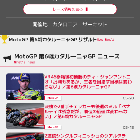
レース情報を見る
開催地：
カタロニア・サーキット
MotoGP 第6戦カタルーニャGP リザルト
Race Result
MotoGP 第6戦カタルーニャGP ニュース
VR46移籍後初優勝のディ・ジャンアントニ
オ「批判もあるが、王者を目指す目標は変わ
らない」／第6戦カタルーニャGP
05-20
MotoGP
決勝で2番手チェッカーも後退のミル「ペナ
ルティは残念だが、順位の価値は変わらな
い」／第6戦カタルーニャGP
05-18
MotoGP
2連続シングルフィニッシュのクアルタラ