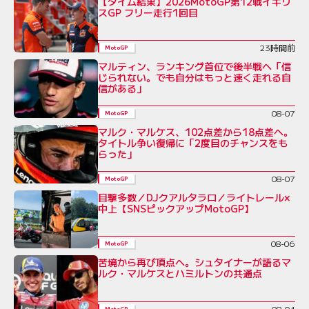
【タイム結果】2026MotoGP第12戦イギリ
スGP フリー走行1回目
23時間前
MotoGP
マルティン、ランキング首位で後半戦へ「信
じられない。でも自分はもっと速く走れる自
信がある」
08-07
MotoGP
マルク・マルケス、102点差から18点差へ。
タイトル争い復帰に「2度目のチャンスをも
らった」
08-07
MotoGP
目撃多数／DJクアルタラロ／ライトレール×
中上【SNSピックアップMotoGP】
08-06
MotoGP
苦境から再び頂点へ。シュタイナーが語るマ
ルク・マルケスとハミルトンの共通点
08-04
MotoGP