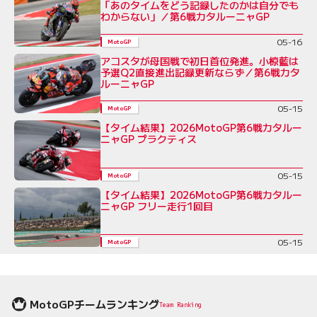
「あのタイムをどう記録したのかは自分でも
わからない」／第6戦カタルーニャGP
05-16
MotoGP
アコスタが母国戦で初日首位発進。小椋藍は
予選Q2直接進出記録更新ならず／第6戦カタ
ルーニャGP
05-15
MotoGP
【タイム結果】2026MotoGP第6戦カタルー
ニャGP プラクティス
05-15
MotoGP
【タイム結果】2026MotoGP第6戦カタルー
ニャGP フリー走行1回目
05-15
MotoGP
MotoGPチームランキング
Team Ranking