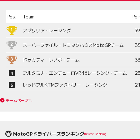
Pos.
Team
Poi
アプリリア・レーシング
3
スーパーファイル・トラックハウスMotoGPチーム
3
ドゥカティ・レノボ・チーム
3
プルタミナ・エンデューロVR46レーシング・チーム
2
レッドブルKTMファクトリー・レーシング
2
チームページへ
MotoGPドライバーズランキング
Driver Ranking