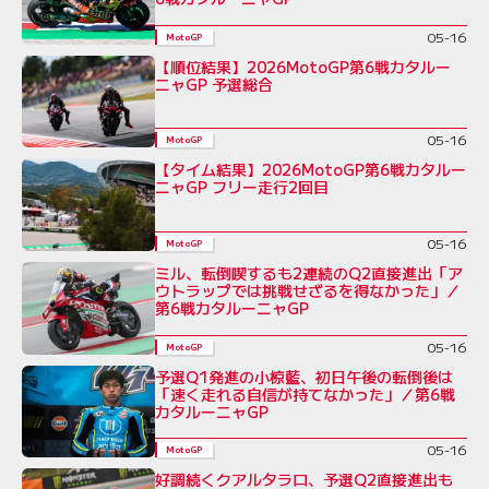
05-16
MotoGP
【順位結果】2026MotoGP第6戦カタルー
ニャGP 予選総合
05-16
MotoGP
【タイム結果】2026MotoGP第6戦カタルー
ニャGP フリー走行2回目
05-16
MotoGP
ミル、転倒喫するも2連続のQ2直接進出「ア
ウトラップでは挑戦せざるを得なかった」／
第6戦カタルーニャGP
05-16
MotoGP
予選Q1発進の小椋藍、初日午後の転倒後は
「速く走れる自信が持てなかった」／第6戦
カタルーニャGP
05-16
MotoGP
好調続くクアルタラロ、予選Q2直接進出も