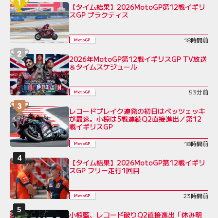
【タイム結果】2026MotoGP第12戦イギリ
スGP プラクティス
18時間前
MotoGP
2026年MotoGP第12戦イギリスGP TV放送
＆タイムスケジュール
53分前
MotoGP
レコードブレイク連発の初日はベッツェッキ
が最速。小椋は5戦連続Q2直接進出／第12
戦イギリスGP
18時間前
MotoGP
【タイム結果】2026MotoGP第12戦イギリ
スGP フリー走行1回目
23時間前
MotoGP
小椋藍、レコード破りQ2直接進出「休み明