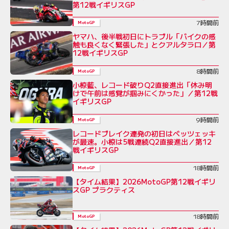
第12戦イギリスGP
7時間前
MotoGP
ヤマハ、後半戦初日にトラブル「バイクの感
触も良くなく緊張した」とクアルタラロ／第
12戦イギリスGP
8時間前
MotoGP
小椋藍、レコード破りQ2直接進出「休み明
けで午前は感覚が掴みにくかった」／第12戦
イギリスGP
9時間前
MotoGP
レコードブレイク連発の初日はベッツェッキ
が最速。小椋は5戦連続Q2直接進出／第12
戦イギリスGP
18時間前
MotoGP
【タイム結果】2026MotoGP第12戦イギリ
スGP プラクティス
18時間前
MotoGP