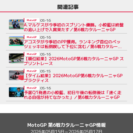
関連記事
05-16
MotoGP
A.マルケスが今季初のスプリント優勝。小椋藍は終盤
の追い上げで入賞果たす／第6戦カタルーニャGP
05-16
MotoGP
アコスタが今季初のPP獲得。ランキング首位のベッ
ツェッキは転倒喫して下位に沈む／第6戦カタルー
ニャGP
05-16
MotoGP
【順位結果】2026MotoGP第6戦カタルーニャGP ス
プリントレース
05-15
MotoGP
【タイム結果】2026MotoGP第6戦カタルーニャGP
プラクティス
05-16
MotoGP
予選Q1発進の小椋藍、初日午後の転倒後は「速く走
れる自信が持てなかった」／第6戦カタルーニャGP
MotoGP 第6戦カタルーニャGP情報
2026年05月15日～2026年05月17日