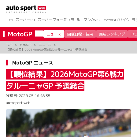
コ
ン
テ
ン
F1
スーパーGT
スーパーフォーミュラ
ル・マン/WEC
MotoGP/バイク
ラ
ツ
へ
MotoGP
ニュース
開催日程・結果
最新ランキング
ド
ス
キ
TOP
MotoGP
ニュース
ッ
【順位結果】2026MotoGP第6戦カタルーニャGP 予選総合
プ
MotoGP ニュース
【順位結果】2026MotoGP第6戦カ
タルーニャGP 予選総合
投稿日:
2026.05.16 18:35
autosport web