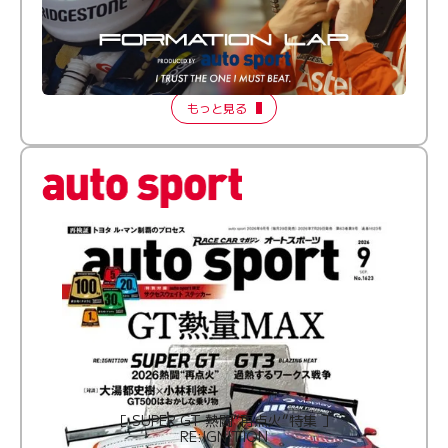
倒す相手を、信じてる。小林利徠斗 × 野村勇斗
【FORMATION LAP Produced by auto sport】
2026 Episode 2
もっと見る
［ SUPER GT 熱闘“再点火”特集 ］
RE:IGNITION