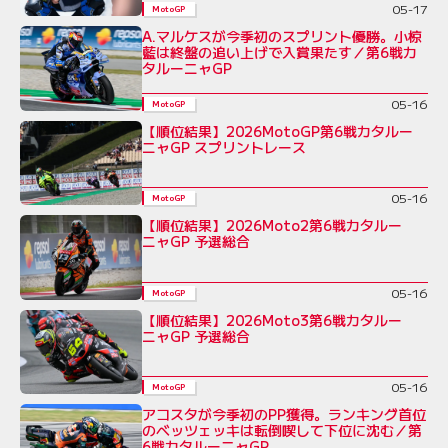
05-17
MotoGP
A.マルケスが今季初のスプリント優勝。小椋
藍は終盤の追い上げで入賞果たす／第6戦カ
タルーニャGP
05-16
MotoGP
【順位結果】2026MotoGP第6戦カタルー
ニャGP スプリントレース
05-16
MotoGP
【順位結果】2026Moto2第6戦カタルー
ニャGP 予選総合
05-16
MotoGP
【順位結果】2026Moto3第6戦カタルー
ニャGP 予選総合
05-16
MotoGP
アコスタが今季初のPP獲得。ランキング首位
のベッツェッキは転倒喫して下位に沈む／第
6戦カタルーニャGP