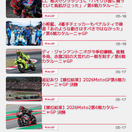
ロ、相次ぐクラッシュに「バイクが宙に舞っ
ていて鳥肌が立った」／第6戦カタルーニャ
GP
05-18
MotoGP
小椋藍、4番手チェッカーもペナルティで後
退「あのような動きはすべきではなかった」
／第6戦カタルーニャGP
05-18
MotoGP
ディ・ジャンアントニオが今季初優勝。接触
多発、赤旗2回の大荒れの一戦を制す／第6戦
カタルーニャGP
05-17
MotoGP
追記あり【順位結果】2026MotoGP第6戦カ
タルーニャGP 決勝
05-17
MotoGP
【順位結果】2026Moto2第6戦カタルー
ニャGP 決勝
05-17
MotoGP