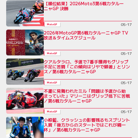
【順位結果】2026Moto3第6戦カタルー
ニャGP 決勝
05-17
MotoGP
2026年MotoGP第6戦カタルーニャGP TV
放送＆タイムスケジュール
05-17
MotoGP
クアルタラロ、予選で7番手獲得もグリップ
不足に苦闘「この傾向はリヤで顕著」とリン
ス／第6戦カタルーニャGP
05-17
MotoGP
不運に見舞われたミル「問題は予選から始
まっていた」マリーニはグリップ低下に苦戦
／第6戦カタルーニャGP
05-17
MotoGP
小椋藍、クラッシュの影響残るもスプリント
入賞「後方からのスタートではこれが精一
杯」／第6戦カタルーニャGP