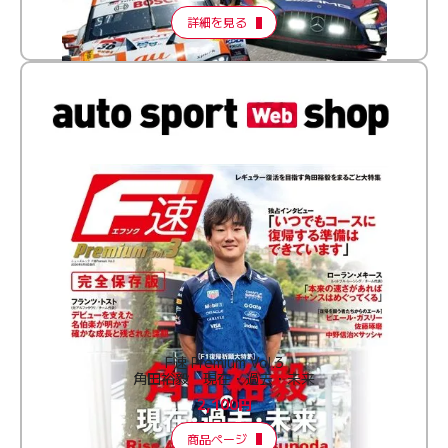
詳細を見る
F速 Premium Vol.3
角田裕毅 現在・過去・未来
2,100円
商品ページ