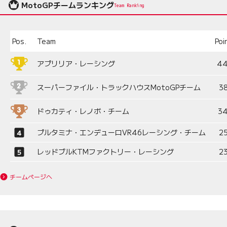
MotoGPチームランキング
Team Ranking
Pos.
Team
Poi
アプリリア・レーシング
4
スーパーファイル・トラックハウスMotoGPチーム
3
ドゥカティ・レノボ・チーム
3
プルタミナ・エンデューロVR46レーシング・チーム
2
レッドブルKTMファクトリー・レーシング
2
チームページへ