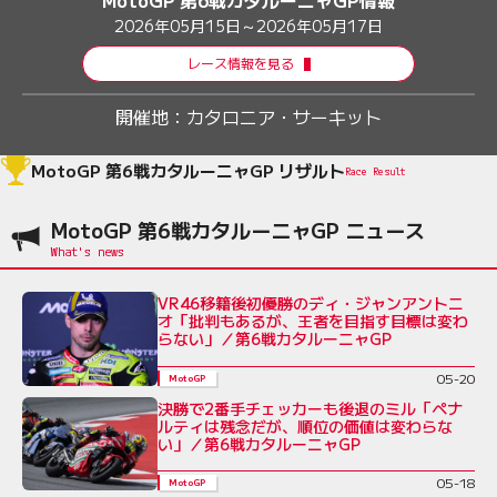
2026年05月15日～2026年05月17日
レース情報を見る
開催地：
カタロニア・サーキット
MotoGP 第6戦カタルーニャGP リザルト
Race Result
MotoGP 第6戦カタルーニャGP ニュース
VR46移籍後初優勝のディ・ジャンアントニ
オ「批判もあるが、王者を目指す目標は変わ
らない」／第6戦カタルーニャGP
05-20
MotoGP
決勝で2番手チェッカーも後退のミル「ペナ
ルティは残念だが、順位の価値は変わらな
い」／第6戦カタルーニャGP
05-18
MotoGP