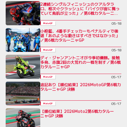
2連続シングルフィニッシュのクアルタラ
ロ、相次ぐクラッシュに「バイクが宙に舞っ
ていて鳥肌が立った」／第6戦カタルーニャ
GP
05-18
MotoGP
小椋藍、4番手チェッカーもペナルティで後
退「あのような動きはすべきではなかった」
／第6戦カタルーニャGP
05-18
MotoGP
ディ・ジャンアントニオが今季初優勝。接触
多発、赤旗2回の大荒れの一戦を制す／第6戦
カタルーニャGP
05-17
MotoGP
追記あり【順位結果】2026MotoGP第6戦カ
タルーニャGP 決勝
05-17
MotoGP
【順位結果】2026Moto2第6戦カタルー
ニャGP 決勝