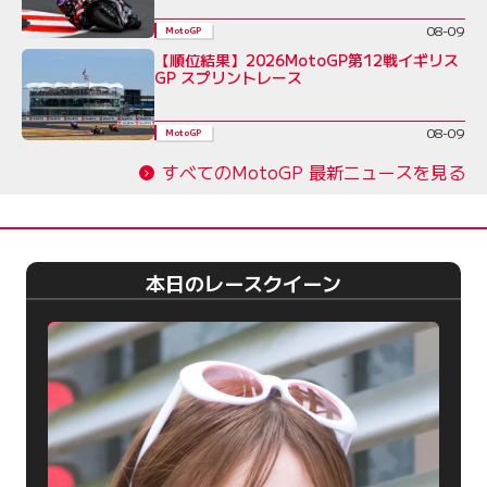
08-09
MotoGP
【順位結果】2026MotoGP第12戦イギリス
GP スプリントレース
08-09
MotoGP
すべてのMotoGP 最新ニュースを見る
本日のレースクイーン