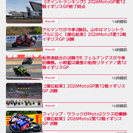
【ポイントランキング】2026MotoGP第12
戦イギリスGP終了時点
14時間前
MotoGP
アルマンサが今季2勝目。山中はマシントラ
ブルに泣く【順位結果】2026Moto3第12戦
イギリスGP 決勝
14時間前
MotoGP
転倒者続出の決勝でR.フェルナンデスが今季
初優勝。小椋藍は痛恨の転倒リタイア／第12
戦イギリスGP
16時間前
MotoGP
【順位結果】2026MotoGP第12戦イギリス
GP 決勝
16時間前
MotoGP
フィリップ・サラックがMoto2クラス初優勝
【順位結果】2026Moto2第12戦イギリス
GP 決勝