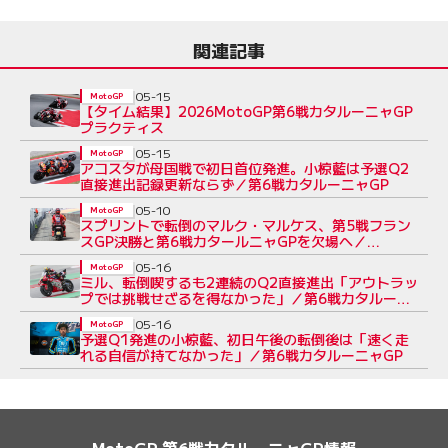
関連記事
05-15
MotoGP
【タイム結果】2026MotoGP第6戦カタルーニャGP
プラクティス
05-15
MotoGP
アコスタが母国戦で初日首位発進。小椋藍は予選Q2
直接進出記録更新ならず／第6戦カタルーニャGP
05-10
MotoGP
スプリントで転倒のマルク・マルケス、第5戦フラン
スGP決勝と第6戦カタールニャGPを欠場へ／
MotoGP
05-16
MotoGP
ミル、転倒喫するも2連続のQ2直接進出「アウトラッ
プでは挑戦せざるを得なかった」／第6戦カタルー
ニャGP
05-16
MotoGP
予選Q1発進の小椋藍、初日午後の転倒後は「速く走
れる自信が持てなかった」／第6戦カタルーニャGP
MotoGP 第6戦カタルーニャGP情報