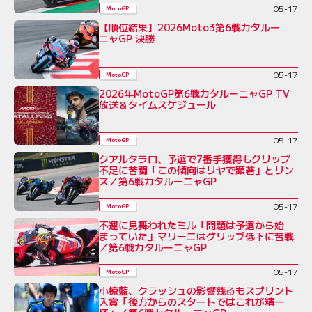
05-17
MotoGP
【順位結果】2026Moto3第6戦カタルー
ニャGP 決勝
05-17
MotoGP
2026年MotoGP第6戦カタルーニャGP TV
放送＆タイムスケジュール
05-17
MotoGP
クアルタラロ、予選で7番手獲得もグリップ
不足に苦闘「この傾向はリヤで顕著」とリン
ス／第6戦カタルーニャGP
05-17
MotoGP
不運に見舞われたミル「問題は予選から始
まっていた」マリーニはグリップ低下に苦戦
／第6戦カタルーニャGP
05-17
MotoGP
小椋藍、クラッシュの影響残るもスプリント
入賞「後方からのスタートではこれが精一