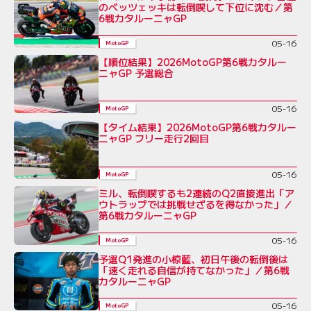
のベッツェッキは転倒喫して下位に沈む／第
6戦カタルーニャGP
05-16
MotoGP
【順位結果】2026MotoGP第6戦カタルー
ニャGP 予選総合
05-16
MotoGP
【タイム結果】2026MotoGP第6戦カタルー
ニャGP フリー走行2回目
05-16
MotoGP
ミル、転倒喫するも2連続のQ2直接進出「ア
ウトラップでは挑戦せざるを得なかった」／
第6戦カタルーニャGP
05-16
MotoGP
予選Q1発進の小椋藍、初日午後の転倒後は
「速く走れる自信が持てなかった」／第6戦
カタルーニャGP
05-16
MotoGP