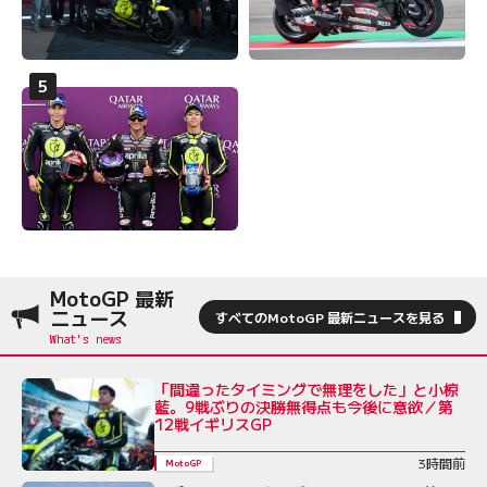
MotoGP 最新
ニュース
すべてのMotoGP 最新ニュースを見る
「間違ったタイミングで無理をした」と小椋
藍。9戦ぶりの決勝無得点も今後に意欲／第
12戦イギリスGP
3時間前
MotoGP