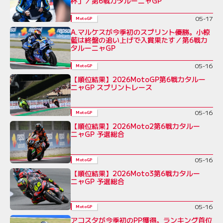
杯」／第6戦カタルーニャGP
05-17
MotoGP
A.マルケスが今季初のスプリント優勝。小椋
藍は終盤の追い上げで入賞果たす／第6戦カ
タルーニャGP
05-16
MotoGP
【順位結果】2026MotoGP第6戦カタルー
ニャGP スプリントレース
05-16
MotoGP
【順位結果】2026Moto2第6戦カタルー
ニャGP 予選総合
05-16
MotoGP
【順位結果】2026Moto3第6戦カタルー
ニャGP 予選総合
05-16
MotoGP
アコスタが今季初のPP獲得。ランキング首位