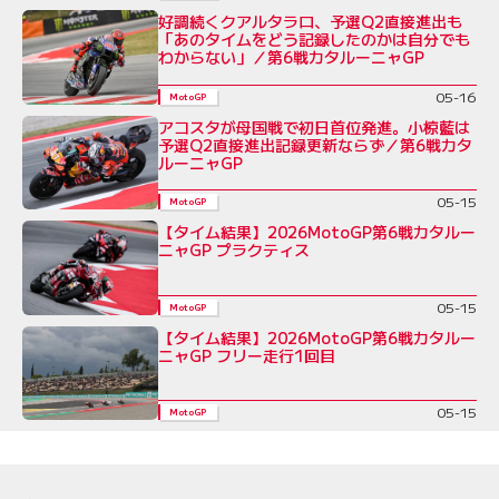
好調続くクアルタラロ、予選Q2直接進出も
「あのタイムをどう記録したのかは自分でも
わからない」／第6戦カタルーニャGP
05-16
MotoGP
アコスタが母国戦で初日首位発進。小椋藍は
予選Q2直接進出記録更新ならず／第6戦カタ
ルーニャGP
05-15
MotoGP
【タイム結果】2026MotoGP第6戦カタルー
ニャGP プラクティス
05-15
MotoGP
【タイム結果】2026MotoGP第6戦カタルー
ニャGP フリー走行1回目
05-15
MotoGP