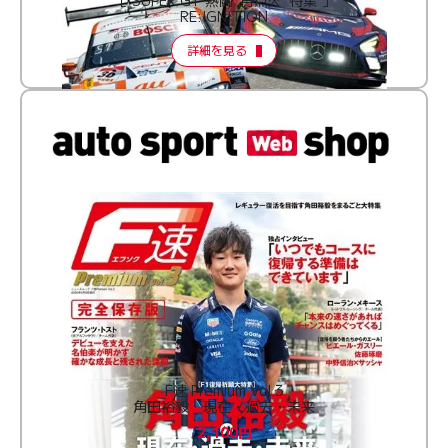
RE:IGNITION
詳細を見る
F速 Premium Vol.3
角田裕毅 現在・過去・未来
2,100円