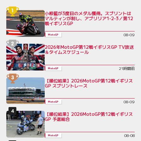
小椋藍が3度目のメダル獲得。スプリントは
マルティンが制し、アプリリア1-2-3／第12
戦イギリスGP
08-09
MotoGP
2026年MotoGP第12戦イギリスGP TV放送
＆タイムスケジュール
21時間前
MotoGP
【順位結果】2026MotoGP第12戦イギリス
GP スプリントレース
08-09
MotoGP
【順位結果】2026MotoGP第12戦イギリス
GP 予選総合
08-08
MotoGP