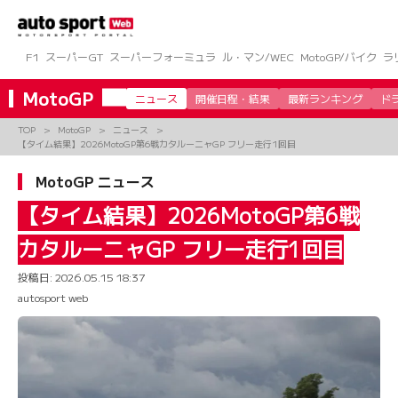
コ
ン
テ
ン
F1
スーパーGT
スーパーフォーミュラ
ル・マン/WEC
MotoGP/バイク
ラ
ツ
へ
MotoGP
ニュース
開催日程・結果
最新ランキング
ド
ス
キ
TOP
MotoGP
ニュース
ッ
【タイム結果】2026MotoGP第6戦カタルーニャGP フリー走行1回目
プ
MotoGP ニュース
【タイム結果】2026MotoGP第6戦
カタルーニャGP フリー走行1回目
投稿日:
2026.05.15 18:37
autosport web