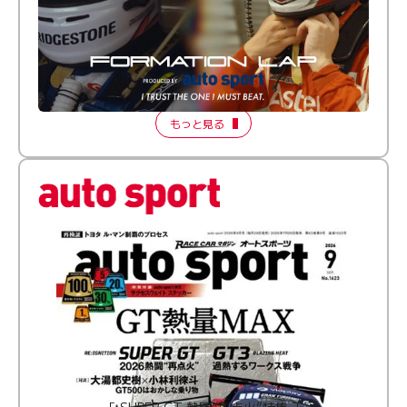
倒す相手を、信じてる。小林利徠斗 × 野村勇斗
【FORMATION LAP Produced by auto sport】
2026 Episode 2
もっと見る
［ SUPER GT 熱闘“再点火”特集 ］