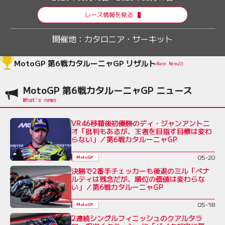
レース情報を見る
開催地：
カタロニア・サーキット
MotoGP 第6戦カタルーニャGP リザルト
Race Result
MotoGP 第6戦カタルーニャGP ニュース
VR46移籍後初優勝のディ・ジャンアントニ
オ「批判もあるが、王者を目指す目標は変わ
らない」／第6戦カタルーニャGP
05-20
MotoGP
決勝で2番手チェッカーも後退のミル「ペナ
ルティは残念だが、順位の価値は変わらな
い」／第6戦カタルーニャGP
05-18
MotoGP
2連続シングルフィニッシュのクアルタラ