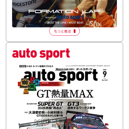
倒す相手を、信じてる。小林利徠斗 × 野村勇斗
【FORMATION LAP Produced by auto sport】
2026 Episode 2
もっと見る
［ SUPER GT 熱闘“再点火”特集 ］
RE:IGNITION