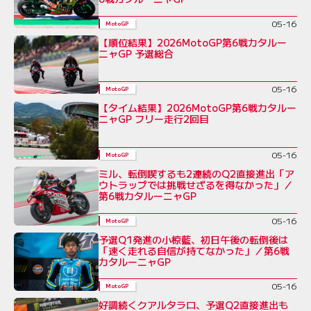
05-16
MotoGP
【順位結果】2026MotoGP第6戦カタルー
ニャGP 予選総合
05-16
MotoGP
【タイム結果】2026MotoGP第6戦カタルー
ニャGP フリー走行2回目
05-16
MotoGP
ミル、転倒喫するも2連続のQ2直接進出「ア
ウトラップでは挑戦せざるを得なかった」／
第6戦カタルーニャGP
05-16
MotoGP
予選Q1発進の小椋藍、初日午後の転倒後は
「速く走れる自信が持てなかった」／第6戦
カタルーニャGP
05-16
MotoGP
好調続くクアルタラロ、予選Q2直接進出も