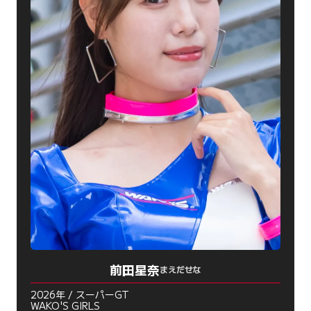
前田星奈
まえだせな
2026年 / スーパーGT
WAKO'S GIRLS