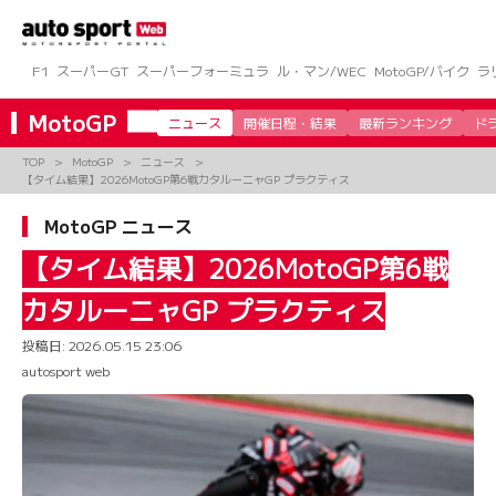
コ
ン
テ
ン
F1
スーパーGT
スーパーフォーミュラ
ル・マン/WEC
MotoGP/バイク
ラ
ツ
へ
MotoGP
ニュース
開催日程・結果
最新ランキング
ド
ス
キ
TOP
MotoGP
ニュース
ッ
【タイム結果】2026MotoGP第6戦カタルーニャGP プラクティス
プ
MotoGP ニュース
【タイム結果】2026MotoGP第6戦
カタルーニャGP プラクティス
投稿日:
2026.05.15 23:06
autosport web