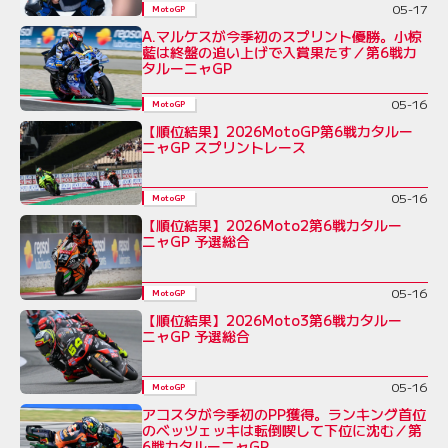
05-17
MotoGP
A.マルケスが今季初のスプリント優勝。小椋
藍は終盤の追い上げで入賞果たす／第6戦カ
タルーニャGP
05-16
MotoGP
【順位結果】2026MotoGP第6戦カタルー
ニャGP スプリントレース
05-16
MotoGP
【順位結果】2026Moto2第6戦カタルー
ニャGP 予選総合
05-16
MotoGP
【順位結果】2026Moto3第6戦カタルー
ニャGP 予選総合
05-16
MotoGP
アコスタが今季初のPP獲得。ランキング首位
のベッツェッキは転倒喫して下位に沈む／第
6戦カタルーニャGP