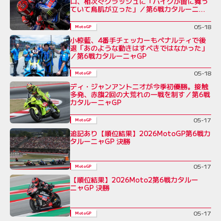
ロ、相次ぐクラッシュに「バイクが宙に舞っ
ていて鳥肌が立った」／第6戦カタルーニャ
GP
05-18
MotoGP
小椋藍、4番手チェッカーもペナルティで後
退「あのような動きはすべきではなかった」
／第6戦カタルーニャGP
05-18
MotoGP
ディ・ジャンアントニオが今季初優勝。接触
多発、赤旗2回の大荒れの一戦を制す／第6戦
カタルーニャGP
05-17
MotoGP
追記あり【順位結果】2026MotoGP第6戦カ
タルーニャGP 決勝
05-17
MotoGP
【順位結果】2026Moto2第6戦カタルー
ニャGP 決勝
05-17
MotoGP