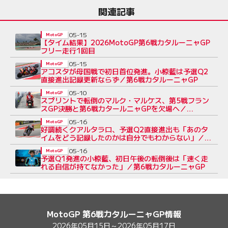
関連記事
05-15
MotoGP
【タイム結果】2026MotoGP第6戦カタルーニャGP
フリー走行1回目
05-15
MotoGP
アコスタが母国戦で初日首位発進。小椋藍は予選Q2
直接進出記録更新ならず／第6戦カタルーニャGP
05-10
MotoGP
スプリントで転倒のマルク・マルケス、第5戦フラン
スGP決勝と第6戦カタールニャGPを欠場へ／
MotoGP
05-16
MotoGP
好調続くクアルタラロ、予選Q2直接進出も「あのタ
イムをどう記録したのかは自分でもわからない」／第
6戦カタルーニャGP
05-16
MotoGP
予選Q1発進の小椋藍、初日午後の転倒後は「速く走
れる自信が持てなかった」／第6戦カタルーニャGP
MotoGP 第6戦カタルーニャGP情報
2026年05月15日～2026年05月17日