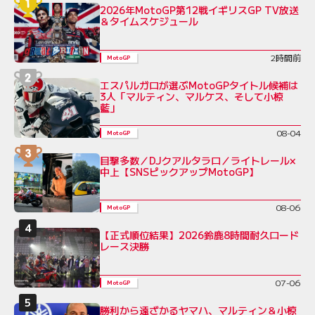
2026年MotoGP第12戦イギリスGP TV放送
＆タイムスケジュール
2時間前
MotoGP
エスパルガロが選ぶMotoGPタイトル候補は
3人「マルティン、マルケス、そして小椋
藍」
08-04
MotoGP
目撃多数／DJクアルタラロ／ライトレール×
中上【SNSピックアップMotoGP】
08-06
MotoGP
【正式順位結果】2026鈴鹿8時間耐久ロード
レース決勝
07-06
MotoGP
勝利から遠ざかるヤマハ、マルティン＆小椋