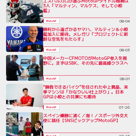
エスパルガロが選ぶMotoGPタイトル候補は
3人「マルティン、マルケス、そして小椋
藍」
08-04
MotoGP
勝利から遠ざかるヤマハ、マルティン＆小椋
藍加入に期待。メレガリ「プロジェクトに新
鮮な空気をもたらす」
08-03
MotoGP
中国メーカーCFMOTOがMotoGP参入を視
野に。まずはSBK、その先に最高峰クラスへ
08-01
MotoGP
“勝負できるバイク”を任された中上貴晶、来
季マシンは「かなりいい仕上がり」。日本
GPは小椋との共演にも期待
07-26
MotoGP
スペイン優勝に沸く／海！／スポーツ外交大
使に就任【SNSピックアップMotoGP】
07-23
MotoGP