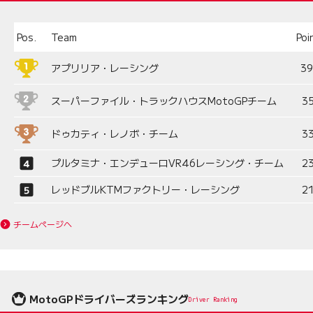
Pos.
Team
Poi
アプリリア・レーシング
3
スーパーファイル・トラックハウスMotoGPチーム
3
ドゥカティ・レノボ・チーム
3
プルタミナ・エンデューロVR46レーシング・チーム
2
レッドブルKTMファクトリー・レーシング
2
チームページへ
MotoGPドライバーズランキング
Driver Ranking