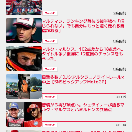
2時間前
MotoGP
マルティン、ランキング首位で後半戦へ「信
じられない。でも自分はもっと速く走れる自
信がある」
6時間前
MotoGP
マルク・マルケス、102点差から18点差へ。
タイトル争い復帰に「2度目のチャンスをも
らった」
6時間前
MotoGP
目撃多数／DJクアルタラロ／ライトレール×
中上【SNSピックアップMotoGP】
08-06
MotoGP
苦境から再び頂点へ。シュタイナーが語るマ
ルク・マルケスとハミルトンの共通点
08-04
MotoGP