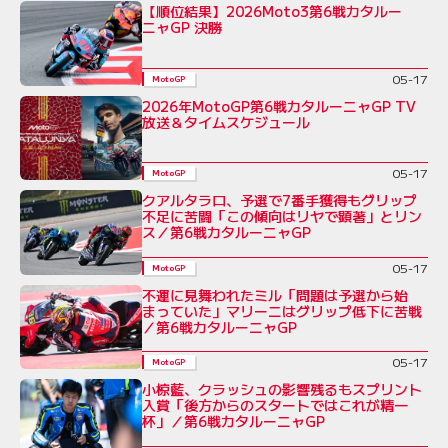
【順位結果】2026Moto3第6戦カタルー
ニャGP 決勝
05-17
MotoGP
2026年MotoGP第6戦カタルーニャGP TV
放送＆タイムスケジュール
05-17
MotoGP
クアルタラロ、予選で7番手獲得もグリップ
不足に苦闘「この傾向はリヤで顕著」とリン
ス／第6戦カタルーニャGP
05-17
MotoGP
不運に見舞われたミル「問題は予選から始
まっていた」マリーニはグリップ低下に苦戦
／第6戦カタルーニャGP
05-17
MotoGP
小椋藍、クラッシュの影響残るもスプリント
入賞「後方からのスタートではこれが精一
杯」／第6戦カタルーニャGP