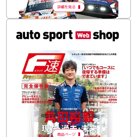
詳細を見る
F速 Premium Vol.3
角田裕毅 現在・過去・未来
2,100円
商品ページ