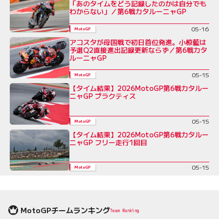
「あのタイムをどう記録したのかは自分でも
わからない」／第6戦カタルーニャGP
05-16
MotoGP
アコスタが母国戦で初日首位発進。小椋藍は
予選Q2直接進出記録更新ならず／第6戦カタ
ルーニャGP
05-15
MotoGP
【タイム結果】2026MotoGP第6戦カタルー
ニャGP プラクティス
05-15
MotoGP
【タイム結果】2026MotoGP第6戦カタルー
ニャGP フリー走行1回目
05-15
MotoGP
MotoGPチームランキング
Team Ranking