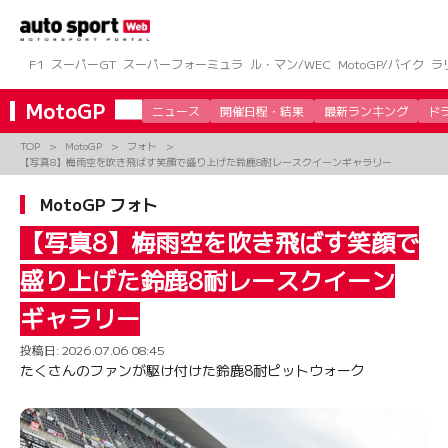
コ
ン
テ
ン
F1
スーパーGT
スーパーフォーミュラ
ル・マン/WEC
MotoGP/バイク
ラ
ツ
へ
MotoGP
ニュース
開催日程・結果
最新ランキング
ド
ス
キ
TOP
MotoGP
フォト
ッ
【写真8】梅雨空を吹き飛ばす笑顔で盛り上げた鈴鹿8耐レースクイーンギャラリー
プ
MotoGP フォト
【写真8】梅雨空を吹き飛ばす笑顔で
盛り上げた鈴鹿8耐レースクイーン
ギャラリー
投稿日:
2026.07.06 08:45
たくさんのファンが駆け付けた鈴鹿8耐ピットウォーク