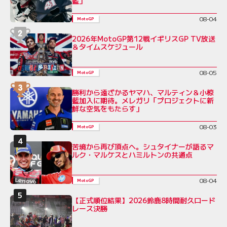
藍」
08-04
MotoGP
2026年MotoGP第12戦イギリスGP TV放送
＆タイムスケジュール
08-05
MotoGP
勝利から遠ざかるヤマハ、マルティン＆小椋
藍加入に期待。メレガリ「プロジェクトに新
鮮な空気をもたらす」
08-03
MotoGP
苦境から再び頂点へ。シュタイナーが語るマ
ルク・マルケスとハミルトンの共通点
08-04
MotoGP
【正式順位結果】2026鈴鹿8時間耐久ロード
レース決勝