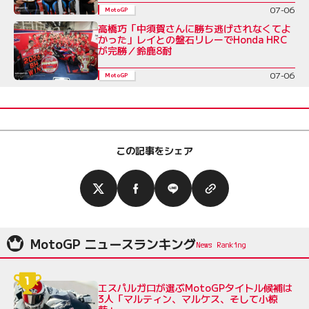
07-06
MotoGP
高橋巧「中須賀さんに勝ち逃げされなくてよ
かった」レイとの盤石リレーでHonda HRC
が完勝／鈴鹿8耐
07-06
MotoGP
この記事をシェア
MotoGP ニュースランキング
エスパルガロが選ぶMotoGPタイトル候補は
3人「マルティン、マルケス、そして小椋