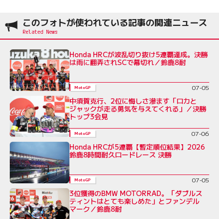
このフォトが使われている記事の関連ニュース
Honda HRCが波乱切り抜け5連覇達成。決勝
は雨に翻弄されSCで幕切れ／鈴鹿8耐
07-05
MotoGP
中須賀克行、2位に悔しさ滲ます「ロカと
ジャックが走る勇気を与えてくれる」／決勝
トップ3会見
07-06
MotoGP
Honda HRCが5連覇【暫定順位結果】2026
鈴鹿8時間耐久ロードレース 決勝
07-05
MotoGP
3位獲得のBMW MOTORRAD。「ダブルス
ティントはとても楽しめた」とファンデル
マーク／鈴鹿8耐