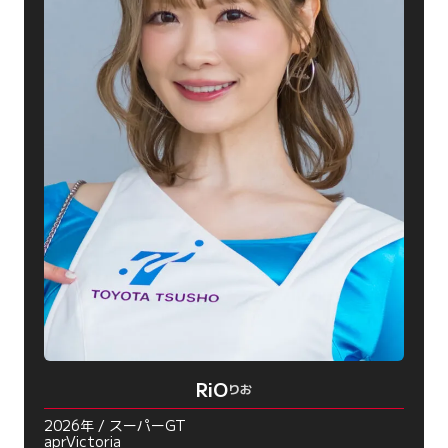
RiO
りお
2026年 / スーパーGT
aprVictoria