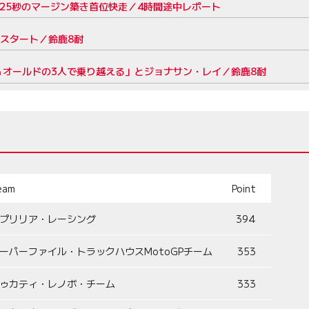
Cは25秒のマージン築き首位快走／4時間途中レポート
スタート／鈴鹿8耐
才＆オールドの3人で乗り越える」とジョナサン・レイ／鈴鹿8耐
eam
Point
プリリア・レーシング
394
ーパーファイル・トラックハウスMotoGPチーム
353
ゥカティ・レノボ・チーム
333