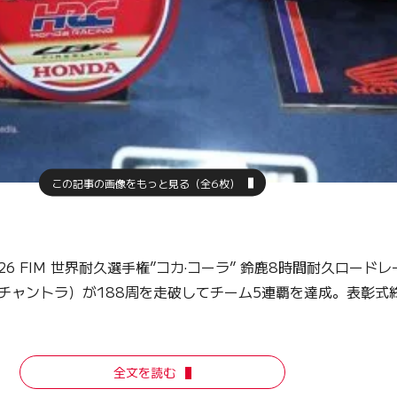
この記事の画像をもっと見る（全6枚）
 FIM 世界耐久選手権”コカ·コーラ” 鈴鹿8時間耐久ロード
・チャントラ）が188周を走破してチーム5連覇を達成。表彰式終
全文を読む