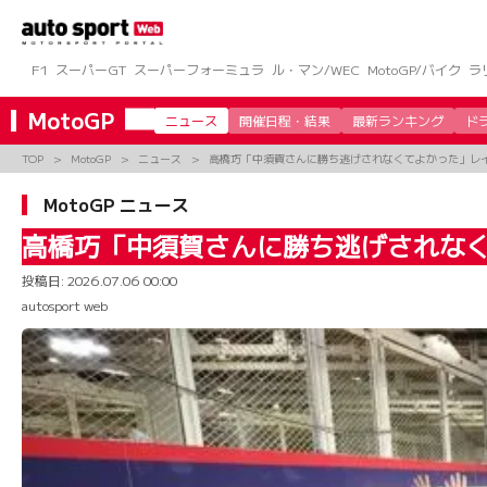
コ
ン
テ
ン
F1
スーパーGT
スーパーフォーミュラ
ル・マン/WEC
MotoGP/バイク
ラ
ツ
へ
MotoGP
ニュース
開催日程・結果
最新ランキング
ド
ス
キ
TOP
MotoGP
ニュース
高橋巧「中須賀さんに勝ち逃げされなくてよかった」レイと
ッ
プ
MotoGP ニュース
高橋巧「中須賀さんに勝ち逃げされなくて
投稿日:
2026.07.06 00:00
autosport web