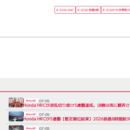
2026 EWC
2026 鈴鹿8耐
2026FIM世界耐
07-05
MotoGP
Honda HRCが波乱切り抜け5連覇達成。決勝は雨に翻弄
07-05
MotoGP
Honda HRCが5連覇【暫定順位結果】2026鈴鹿8時間耐
07-05
MotoGP