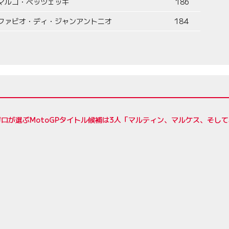
マルコ・ベッツェッキ
186
ファビオ・ディ・ジャンアントニオ
184
ロが選ぶMotoGPタイトル候補は3人「マルティン、マルケス、そし