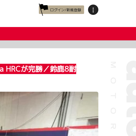
ログイン/新規登録
 HRCが完勝／鈴鹿8耐