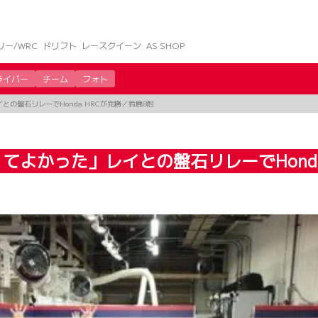
リー/WRC
ドリフト
レースクイーン
AS SHOP
ライバー
チーム
フォト
の盤石リレーでHonda HRCが完勝／鈴鹿8耐
よかった」レイとの盤石リレーでHonda