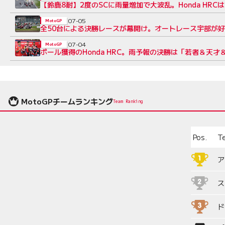
【鈴鹿8耐】2度のSCに雨量増加で大波乱。Honda HR
07-05
MotoGP
全50台による決勝レースが幕開け。オートレース宇部が好
07-04
MotoGP
ポール獲得のHonda HRC。雨予報の決勝は「若者＆天
MotoGPチームランキング
Team Ranking
Pos.
T
ア
ス
ド