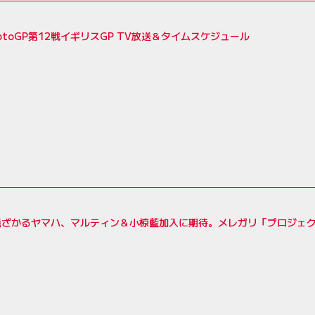
MotoGP第12戦イギリスGP TV放送＆タイムスケジュール
遠ざかるヤマハ、マルティン＆小椋藍加入に期待。メレガリ「プロジェ