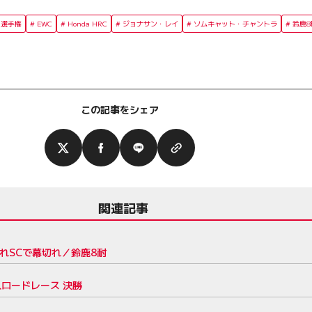
久選手権
EWC
Honda HRC
ジョナサン・レイ
ソムキャット・チャントラ
鈴鹿
この記事をシェア
関連記事
されSCで幕切れ／鈴鹿8耐
久ロードレース 決勝