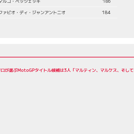
マルコ・ベッツェッキ
186
ファビオ・ディ・ジャンアントニオ
184
ロが選ぶMotoGPタイトル候補は3人「マルティン、マルケス、そし