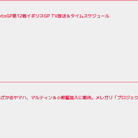
MotoGP第12戦イギリスGP TV放送＆タイムスケジュール
遠ざかるヤマハ、マルティン＆小椋藍加入に期待。メレガリ「プロジェ