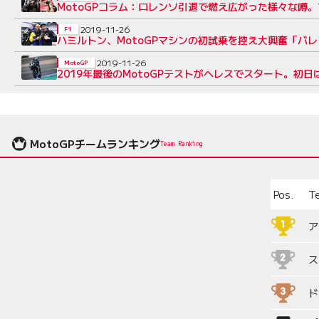
MotoGPコラム：ロレンソ引退で燃え広がった様々な噂
2019-11-26
F1
ハミルトン、MotoGPマシンの初試乗を控え大興奮「バ
2019-11-26
MotoGP
2019年最後のMotoGPテストがへレスでスタート。初
MotoGPチームランキング
Team Ranking
Pos.
T
ア
ス
ド