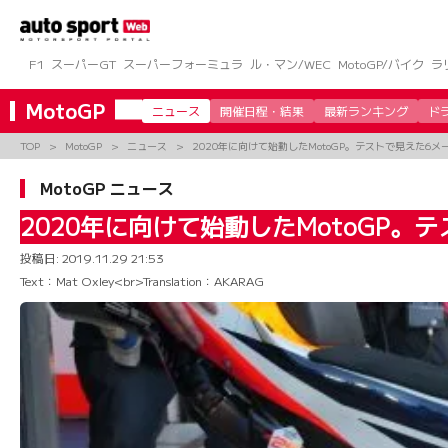
コ
ン
テ
ン
F1
スーパーGT
スーパーフォーミュラ
ル・マン/WEC
MotoGP/バイク
ラ
ツ
へ
MotoGP
ニュース
開催日程・結果
最新ランキング
ド
ス
キ
TOP
MotoGP
ニュース
2020年に向けて始動したMotoGP。テストで見えた
ッ
プ
MotoGP ニュース
2020年に向けて始動したMotoGP
投稿日:
2019.11.29 21:53
Text：Mat Oxley<br>Translation：AKARAG