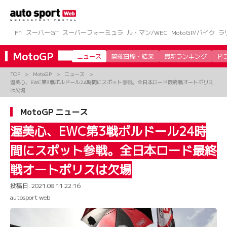
コ
ン
テ
ン
F1
スーパーGT
スーパーフォーミュラ
ル・マン/WEC
MotoGP/バイク
ラ
ツ
へ
MotoGP
ニュース
開催日程・結果
最新ランキング
ド
ス
キ
TOP
MotoGP
ニュース
ッ
渥美心、EWC第3戦ボルドール24時間にスポット参戦。全日本ロード最終戦オートポリス
プ
は欠場
MotoGP ニュース
渥美心、EWC第3戦ボルドール24時
間にスポット参戦。全日本ロード最終
戦オートポリスは欠場
投稿日:
2021.08.11 22:16
autosport web