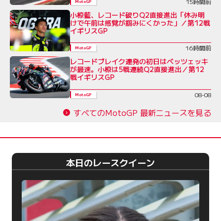
15時間前
MotoGP
小椋藍、レコード破りQ2直接進出「休み明
けで午前は感覚が掴みにくかった」／第12戦
イギリスGP
16時間前
MotoGP
レコードブレイク連発の初日はベッツェッキ
が最速。小椋は5戦連続Q2直接進出／第12
戦イギリスGP
08-08
MotoGP
すべてのMotoGP 最新ニュースを見る
本日のレースクイーン