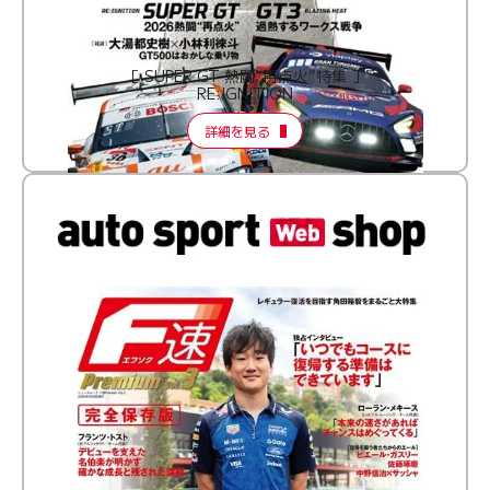
［ SUPER GT 熱闘“再点火”特集 ］
RE:IGNITION
詳細を見る