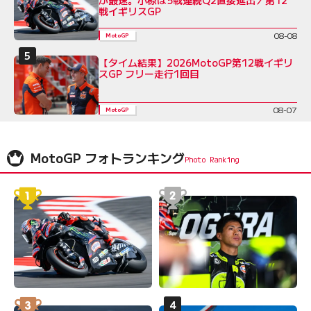
戦イギリスGP
08-08
MotoGP
【タイム結果】2026MotoGP第12戦イギリ
スGP フリー走行1回目
08-07
MotoGP
MotoGP フォトランキング