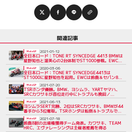
関連記事
2021-01-12
MotoGP
全日本ロード：TONE RT SYNCEDGE 4413 BMWは
星野知也と渥美心の2台体制でST1000参戦。EWC鈴
鹿8耐にも出場予定
2020-03-06
MotoGP
全日本ロード：TONE RT SYNCEDGE4413は
ST1000に星野知也を起用。EWCは鈴鹿＆セパン8耐
に参戦予定
2021-07-20
MotoGP
TSRホンダ優勝。BMW、ヨシムラ、YARTヤマハ、
SRCカワサキが首位走行中にトラブルも挽回／
2021EWC第2戦エストリル12時間
2021-06-13
MotoGP
ヨシムラSERT完勝、2位はSRCカワサキ、BMWが44
番手から3位奪取。TSRホンダは転倒＆トラブルで後
退／2021EWC第1戦ル・マン24時間
2021-07-18
MotoGP
鈴鹿8耐の出場権獲得チーム発表。カワサキ、TEAM
HRC、エヴァレーシングは主催者推薦を得る