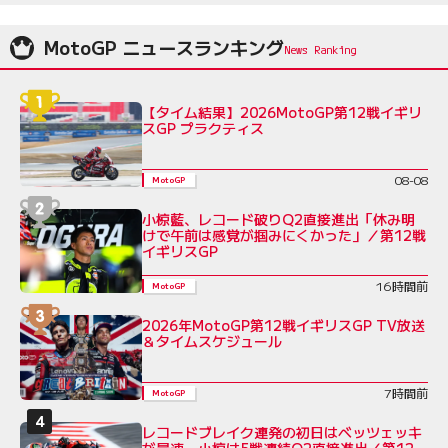
MotoGP ニュースランキング
【タイム結果】2026MotoGP第12戦イギリ
スGP プラクティス
08-08
MotoGP
小椋藍、レコード破りQ2直接進出「休み明
けで午前は感覚が掴みにくかった」／第12戦
イギリスGP
16時間前
MotoGP
2026年MotoGP第12戦イギリスGP TV放送
＆タイムスケジュール
7時間前
MotoGP
レコードブレイク連発の初日はベッツェッキ
が最速。小椋は5戦連続Q2直接進出／第12