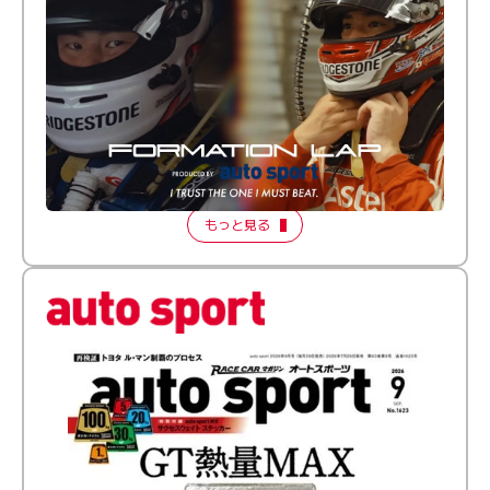
倒す相手を、信じてる。小林利徠斗 × 野村勇斗
【FORMATION LAP Produced by auto sport】
2026 Episode 2
もっと見る