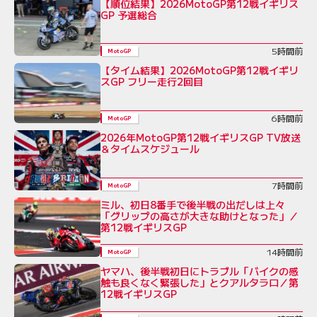
【順位結果】2026MotoGP第12戦イギリス
GP 予選総合
5時間前
MotoGP
【タイム結果】2026MotoGP第12戦イギリ
スGP フリー走行2回目
6時間前
MotoGP
2026年MotoGP第12戦イギリスGP TV放送
＆タイムスケジュール
7時間前
MotoGP
ミル、初日8番手で後半戦の出だしは上々
「グリップの高さが大きな助けとなった」／
第12戦イギリスGP
14時間前
MotoGP
ヤマハ、後半戦初日にトラブル「バイクの感
触も良くなく緊張した」とクアルタラロ／第
12戦イギリスGP