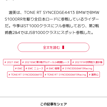
渥美は、TONE RT SYNCEDGE4413 BMWでBMW
S1000RRを駆り全日本ロードに参戦しているライダー
だ。今季はST1000クラスにフル参戦しており、第2戦
鈴鹿2&4ではJSB1000クラスにスポット参戦した。
全文を読む
2021 EWC
2021EWC第3戦ボルドール24時間レース
2021FIM世界耐久選手権
EWC
EWC ニュース
EWC 情報
SYNCEDGE4413Racing
TONE RT SYNCEDGE4413
TONE RT SYNCEDGE4413Racing
渥美心
この記事をシェア