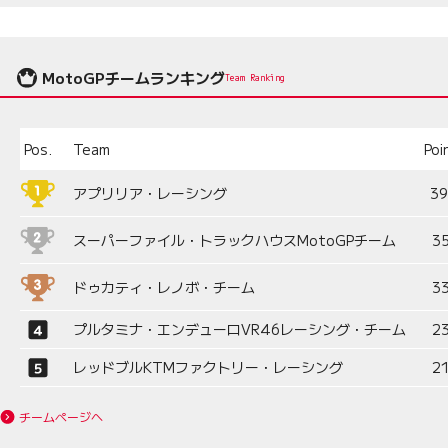
MotoGPチームランキング
Team Ranking
Pos.
Team
Poi
アプリリア・レーシング
3
スーパーファイル・トラックハウスMotoGPチーム
3
ドゥカティ・レノボ・チーム
3
プルタミナ・エンデューロVR46レーシング・チーム
2
レッドブルKTMファクトリー・レーシング
2
チームページへ