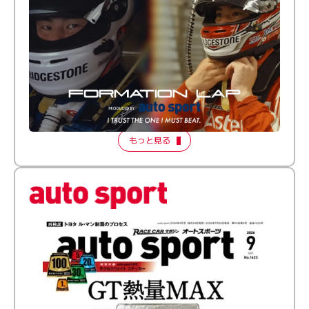
倒す相手を、信じてる。小林利徠斗 × 野村勇斗
【FORMATION LAP Produced by auto sport】
2026 Episode 2
もっと見る