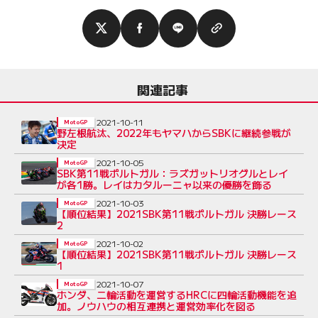
関連記事
2021-10-11
MotoGP
野左根航汰、2022年もヤマハからSBKに継続参戦が
決定
2021-10-05
MotoGP
SBK第11戦ポルトガル：ラズガットリオグルとレイ
が各1勝。レイはカタルーニャ以来の優勝を飾る
2021-10-03
MotoGP
【順位結果】2021SBK第11戦ポルトガル 決勝レース
2
2021-10-02
MotoGP
【順位結果】2021SBK第11戦ポルトガル 決勝レース
1
2021-10-07
MotoGP
ホンダ、二輪活動を運営するHRCに四輪活動機能を追
加。ノウハウの相互連携と運営効率化を図る