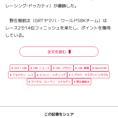
レーシング-ドゥカティ）が優勝した。
野左根航汰（GRTヤマハ・ワールドSBKチーム）は
レース2で14位フィニッシュを果たし、ポイントを獲得
している。
全文を読む
2021 SBK
SBK ニュース
SBK リザルト
SBK 情報
WorldSBK
ジョナサン・レイ
スコット・レディング
トプラク・ラズガットリオグル
マイケル・ルーベン・リナルディ
野左根航汰
この記事をシェア