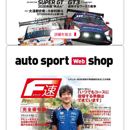
［ SUPER GT 熱闘“再点火”特集 ］
RE:IGNITION
詳細を見る