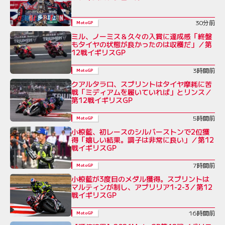
30分前
MotoGP
ミル、ノーミス＆久々の入賞に達成感「終盤
もタイヤの状態が良かったのは収穫だ」／第
12戦イギリスGP
3時間前
MotoGP
クアルタラロ、スプリントはタイヤ摩耗に苦
戦「ミディアムを履いていれば」とリンス／
第12戦イギリスGP
5時間前
MotoGP
小椋藍、初レースのシルバーストンで2位獲
得「嬉しい結果。調子は非常に良い」／第12
戦イギリスGP
7時間前
MotoGP
小椋藍が3度目のメダル獲得。スプリントは
マルティンが制し、アプリリア1-2-3／第12
戦イギリスGP
16時間前
MotoGP