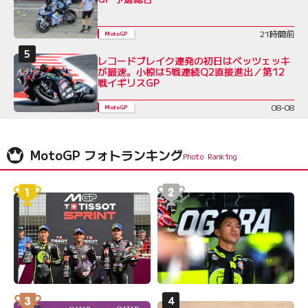
21時間前
MotoGP
レコードブレイク連発の初日はベッツェッキ
が最速。小椋は5戦連続Q2直接進出／第12
戦イギリスGP
08-08
MotoGP
MotoGP フォトランキング