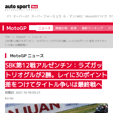
コ
ン
テ
ン
F1
スーパーGT
スーパーフォーミュラ
ル・マン/WEC
MotoGP/バイク
ラ
ツ
へ
MotoGP
ニュース
開催日程・結果
最新ランキング
ド
ス
キ
TOP
MotoGP
ニュース
ッ
SBK第12戦アルゼンチン：ラズガットリオグルが2勝。レイに30ポイント差をつけてタイ
プ
トル争いは最終戦へ
MotoGP ニュース
SBK第12戦アルゼンチン：ラズガッ
トリオグルが2勝。レイに30ポイント
差をつけてタイトル争いは最終戦へ
投稿日:
2021.10.18 09:21
Eri Ito