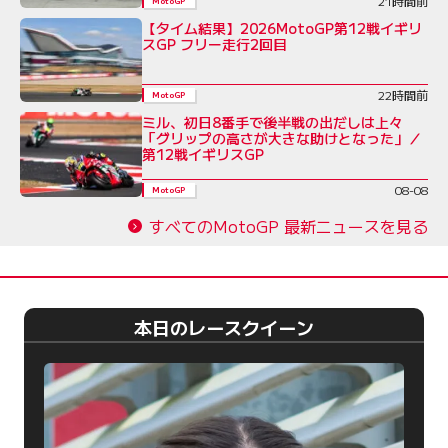
21時間前
MotoGP
【タイム結果】2026MotoGP第12戦イギリ
スGP フリー走行2回目
22時間前
MotoGP
ミル、初日8番手で後半戦の出だしは上々
「グリップの高さが大きな助けとなった」／
第12戦イギリスGP
08-08
MotoGP
すべてのMotoGP 最新ニュースを見る
本日のレースクイーン