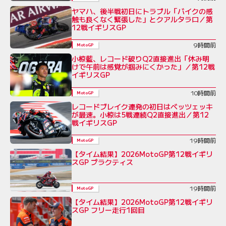
ヤマハ、後半戦初日にトラブル「バイクの感
触も良くなく緊張した」とクアルタラロ／第
12戦イギリスGP
9時間前
MotoGP
小椋藍、レコード破りQ2直接進出「休み明
けで午前は感覚が掴みにくかった」／第12戦
イギリスGP
10時間前
MotoGP
レコードブレイク連発の初日はベッツェッキ
が最速。小椋は5戦連続Q2直接進出／第12
戦イギリスGP
19時間前
MotoGP
【タイム結果】2026MotoGP第12戦イギリ
スGP プラクティス
19時間前
MotoGP
【タイム結果】2026MotoGP第12戦イギリ
スGP フリー走行1回目