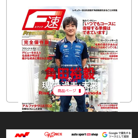
F速 Premium Vol.3
角田裕毅 現在・過去・未来
2,100円
商品ページ