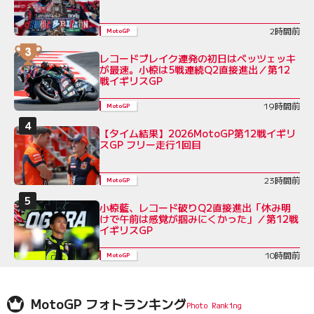
2時間前
MotoGP
レコードブレイク連発の初日はベッツェッキ
が最速。小椋は5戦連続Q2直接進出／第12
戦イギリスGP
19時間前
MotoGP
【タイム結果】2026MotoGP第12戦イギリ
スGP フリー走行1回目
23時間前
MotoGP
小椋藍、レコード破りQ2直接進出「休み明
けで午前は感覚が掴みにくかった」／第12戦
イギリスGP
10時間前
MotoGP
MotoGP フォトランキング