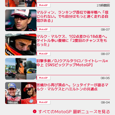
23時間前
MotoGP
マルティン、ランキング首位で後半戦へ「信
じられない。でも自分はもっと速く走れる自
信がある」
08-07
MotoGP
マルク・マルケス、102点差から18点差へ。
タイトル争い復帰に「2度目のチャンスをも
らった」
08-07
MotoGP
目撃多数／DJクアルタラロ／ライトレール×
中上【SNSピックアップMotoGP】
08-06
MotoGP
苦境から再び頂点へ。シュタイナーが語るマ
ルク・マルケスとハミルトンの共通点
08-04
MotoGP
すべてのMotoGP 最新ニュースを見る