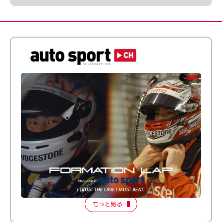
倒す相手を、信じてる。小林利徠斗 × 野村勇斗
【FORMATION LAP Produced by auto sport】
2026 Episode 2
もっと見る