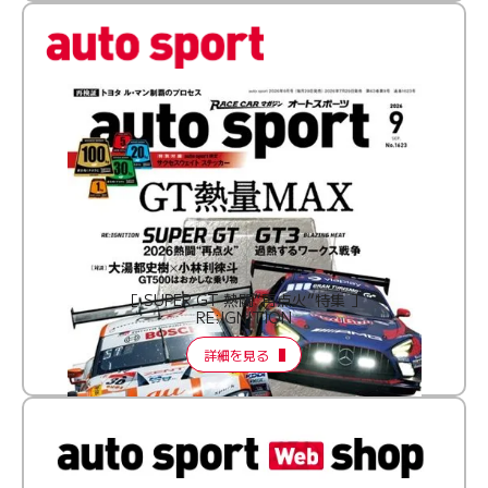
［ SUPER GT 熱闘“再点火”特集 ］
RE:IGNITION
詳細を見る