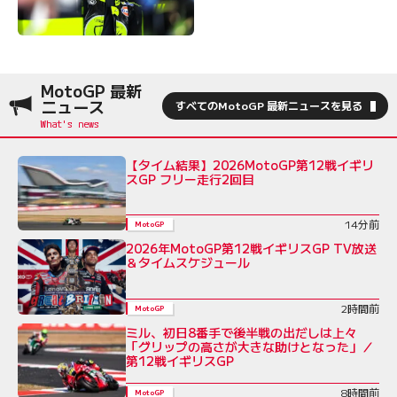
MotoGP 最新
ニュース
すべてのMotoGP 最新ニュースを見る
【タイム結果】2026MotoGP第12戦イギリ
スGP フリー走行2回目
14分前
MotoGP
2026年MotoGP第12戦イギリスGP TV放送
＆タイムスケジュール
2時間前
MotoGP
ミル、初日8番手で後半戦の出だしは上々
「グリップの高さが大きな助けとなった」／
第12戦イギリスGP
8時間前
MotoGP