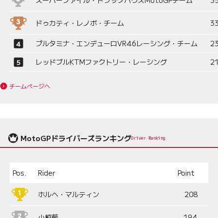
ドゥカティ・レノボ・チーム
3
プルタミナ・エンデューロVR46レーシング・チーム
2
レッドブルKTMファクトリー・レーシング
2
チームページへ
MotoGPドライバーズランキング
Driver Ranking
Pos.
Rider
Point
ホルヘ・マルティン
208
小椋藍
194