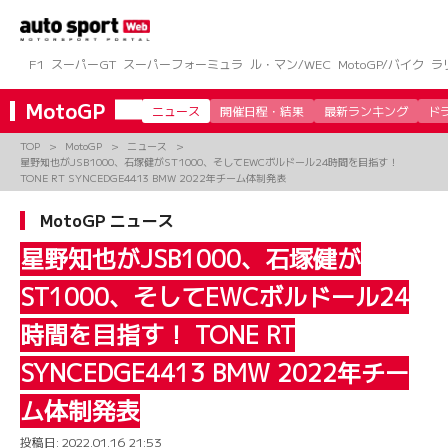
コ
ン
テ
ン
F1
スーパーGT
スーパーフォーミュラ
ル・マン/WEC
MotoGP/バイク
ラ
ツ
へ
MotoGP
ニュース
開催日程・結果
最新ランキング
ド
ス
キ
TOP
MotoGP
ニュース
ッ
星野知也がJSB1000、石塚健がST1000、そしてEWCボルドール24時間を目指す！
プ
TONE RT SYNCEDGE4413 BMW 2022年チーム体制発表
MotoGP ニュース
星野知也がJSB1000、石塚健が
ST1000、そしてEWCボルドール24
時間を目指す！ TONE RT
SYNCEDGE4413 BMW 2022年チー
ム体制発表
投稿日:
2022.01.16 21:53