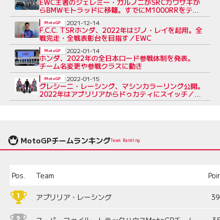
EWC王者のジェレミー・ガルノニがSRCカワサキか
らBMWモトラッドに移籍。すでにM1000RRをテス
ト
2021-12-14
MotoGP
F.C.C. TSRホンダ、2022年はジノ・レイを起用。全
戦完走・全戦表彰台を目指す／EWC
2022-01-14
MotoGP
ホンダ、2022年の全日本ロード参戦体制を発表。
チーム名変更や参戦クラスに動き
2022-01-15
MotoGP
グレシーニ・レーシング、マシンカラーリング公開。
2022年はアプリリアからドゥカティにスイッチ／
MotoGP
MotoGPチームランキング
Team Ranking
Pos.
Team
Poi
アプリリア・レーシング
3
スーパーファイル・トラックハウスMotoGPチーム
3