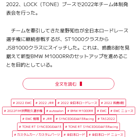
2022、LOCK（TONE）ブースで2022年チーム体制発
表会を行った。
チームを牽引してきた星野知也が全日本ロードレース
選手権に継続参戦するが、ST1000クラスから
JSB1000クラスにスイッチした。これは、鈴鹿8耐を見
据えて新型BMW M1000RRのセットアップを進めるこ
とを目的としている。
全文を読む
2022 EWC
2022 JRR
2022 全日本ロードレース
2022 鈴鹿8耐
2022FIM世界耐久選手権
autosalon
BMW M1000RR
EWC
EWC ニュース
EWC 情報
JRR
SYNCEDGE4413Racing
TAS2022
TONE RT SYNCEDGE4413
TONE RT SYNCEDGE4413Racing
カスタムカー／カスタムパーツ
全日本ロード
全日本ロード ニュース