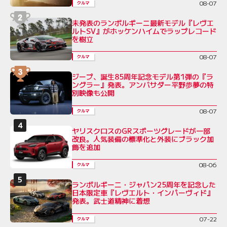
08-07
クルマ
未発表のランボルギーニ最新モデル『レヴエ
ルトSV』がホッケンハイムでラップレコード
を樹立
08-07
クルマ
ジープ、誕生85周年記念モデル第1弾の『ラ
ングラー』発表。アンバサダー平野歩夢の特
別映像も公開
08-07
クルマ
ヤリスクロスのGRスポーツグレードが一部
改良。人気装備の標準化と外装にブラック加
飾を追加
08-06
クルマ
ランボルギーニ・ジャパン25周年を記念した
日本限定車『レヴエルト・インパーヴィド』
発表。武士道精神に着想
07-22
クルマ