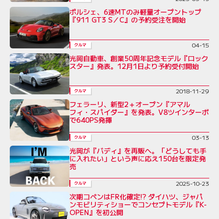
ポルシェ、6速MTのみ軽量オープントップ
『911 GT3 S／C』の予約受注を開始
04-15
クルマ
光岡自動車、創業50周年記念モデル『ロック
スター』発表。12月1日より予約受付開始
2018-11-29
クルマ
フェラーリ、新型2＋オープン『アマル
フィ・スパイダー』を発表。V8ツインターボ
で640PS発揮
03-13
クルマ
光岡が『バディ』を再販へ。「どうしても手
に入れたい」という声に応え150台を限定発
売
2025-10-23
クルマ
次期コペンはFR化確定!? ダイハツ、ジャパ
ンモビリティショーでコンセプトモデル『K-
OPEN』を初公開