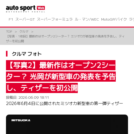
コ
ン
テ
ン
F1
スーパーGT
スーパーフォーミュラ
ル・マン/WEC
MotoGP/バイク
ラ
ツ
へ
TOP
クルマ
ス
【写真・1枚目】最新作はオープン2シーター？ ミツオカが新型車の発表を予告し、ティ
キ
ザーを初公開
ッ
プ
クルマ フォト
【写真2】最新作はオープン2シー
ター？ 光岡が新型車の発表を予告
し、ティザーを初公開
投稿日:
2026.06.09 18:11
2026年6月4日に公開されたミツオカ新型車の第一弾ティザー