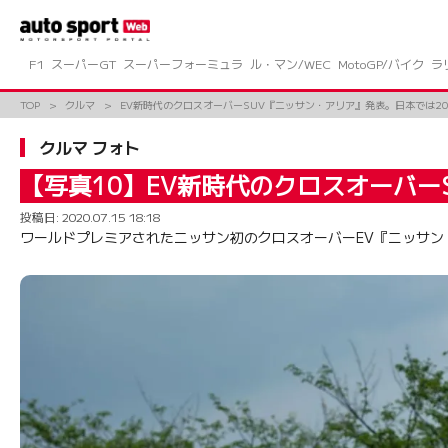
コ
ン
テ
ン
F1
スーパーGT
スーパーフォーミュラ
ル・マン/WEC
MotoGP/バイク
ラ
ツ
へ
TOP
クルマ
EV新時代のクロスオーバーSUV『ニッサン・アリア』発表。日本では20
ス
キ
クルマ フォト
ッ
プ
【写真10】EV新時代のクロスオーバー
投稿日:
2020.07.15 18:18
ワールドプレミアされたニッサン初のクロスオーバーEV『ニッサン