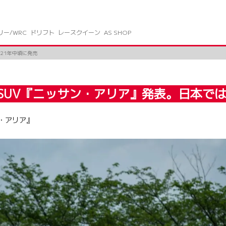
リー/WRC
ドリフト
レースクイーン
AS SHOP
21年中頃に発売
SUV『ニッサン・アリア』発表。日本では
・アリア』