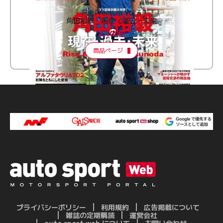
F速 Premium Vol.3
角田裕毅 現在・過去・未来
2,100円
商品ページ
プライバシーポリシー
利用規約
広告掲載について
雑誌の定期購読
運営会社
auto sport web について
お問い合わせ