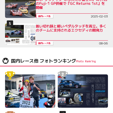
のFuji-1 GP併催で『GC Returns 1st』を
開催
2025-02-03
国内レース他
鋭い切れ味と軽いペダルタッチを両立。多く
のチームに支持されるエクセディの開発力
08-06
国内レース他
国内レース他 フォトランキング