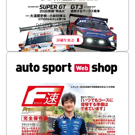
［ SUPER GT 熱闘“再点火”特集 ］
RE:IGNITION
詳細を見る