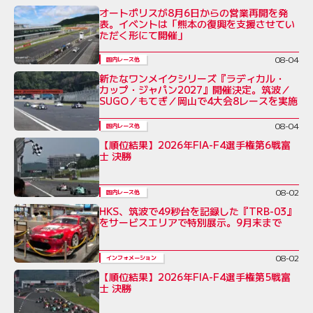
オートポリスが8月6日からの営業再開を発
表。イベントは「熊本の復興を支援させてい
ただく形にて開催」
08-04
国内レース他
新たなワンメイクシリーズ『ラディカル・
カップ・ジャパン2027』開催決定。筑波／
SUGO／もてぎ／岡山で4大会8レースを実施
08-04
国内レース他
【順位結果】2026年FIA-F4選手権第6戦富
士 決勝
08-02
国内レース他
HKS、筑波で49秒台を記録した『TRB-03』
をサービスエリアで特別展示。9月末まで
08-02
インフォメーション
【順位結果】2026年FIA-F4選手権第5戦富
士 決勝