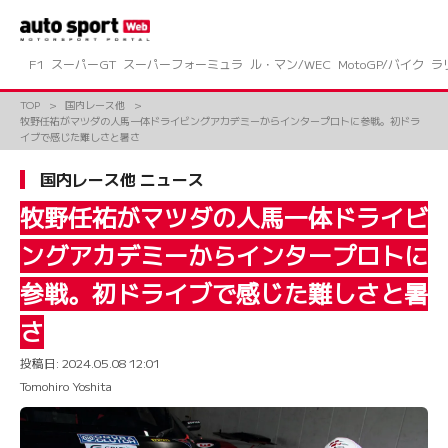
コ
ン
テ
ン
F1
スーパーGT
スーパーフォーミュラ
ル・マン/WEC
MotoGP/バイク
ラ
ツ
へ
TOP
国内レース他
ス
牧野任祐がマツダの人馬一体ドライビングアカデミーからインタープロトに参戦。初ドラ
キ
イブで感じた難しさと暑さ
ッ
プ
国内レース他 ニュース
牧野任祐がマツダの人馬一体ドライビ
ングアカデミーからインタープロトに
参戦。初ドライブで感じた難しさと暑
さ
投稿日:
2024.05.08 12:01
Tomohiro Yoshita