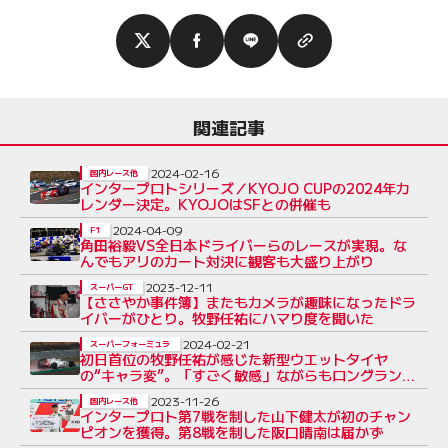
関連記事
2024-02-16
国内レース他
インタープロトシリーズ／KYOJO CUPの2024年カ
レンダー決定。KYOJOはSFとの併催も
2024-04-09
F1
角田裕毅VS全日本ドライバーらのレースが実現。な
んでもアリのカート対決に観客も大盛り上がり
2023-12-11
スーパーGT
【ささやか事件簿】またもカメラが趣味になったドラ
イバーがひとり。牧野任祐にハマり度を聞いた
2024-02-21
スーパーフォーミュラ
初日首位の牧野任祐が感じた新型ウエットタイヤ
の“キャラ変”。「すごく敏感」ながらもロングランは
良好？
2023-11-26
国内レース他
インタープロト第7戦を制した山下健太が初のチャン
ピオンを獲得。第8戦を制した阪口晴南は届かず