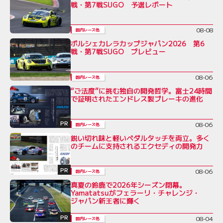
戦・第7戦SUGO 予選レポート
08-08
国内レース他
ポルシェカレラカップジャパン2026 第6
戦・第7戦SUGO プレビュー
08-06
国内レース他
“ご法度”に挑む独自の開発哲学。富士24時間
で証明されたエンドレス製ブレーキの進化
PR
08-06
国内レース他
鋭い切れ味と軽いペダルタッチを両立。多く
のチームに支持されるエクセディの開発力
PR
08-06
国内レース他
真夏の鈴鹿で2026年シーズン閉幕。
Yamatatsuがフェラーリ・チャレンジ・
ジャパン新王者に輝く
PR
08-04
国内レース他