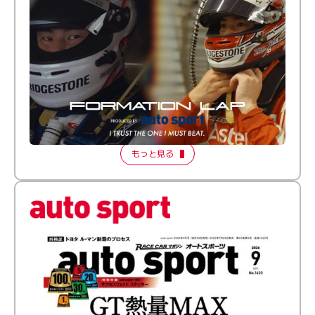
倒す相手を、信じてる。小林利徠斗 × 野村勇斗
【FORMATION LAP Produced by auto sport】
2026 Episode 2
もっと見る