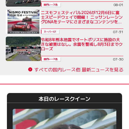
08-01
国内レース他
ニスモフェスティバル2026が12月6日に富
士スピードウェイで開催！ ニッサンレーシン
グDNAをテーマにさまざまなコンテンツを展
開
07-31
スーパーGT
令和8年熊本地震でオートポリスに施設の大
きな被害はなし。余震を警戒し8月3日までク
ローズ
07-30
国内レース他
すべての国内レース他 最新ニュースを見る
本日のレースクイーン