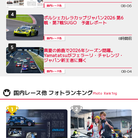
08-06
国内レース他
ポルシェカレラカップジャパン2026 第6
戦・第7戦SUGO 予選レポート
8時間前
国内レース他
真夏の鈴鹿で2026年シーズン閉幕。
Yamatatsuがフェラーリ・チャレンジ・
ジャパン新王者に輝く
08-04
国内レース他
国内レース他 フォトランキング