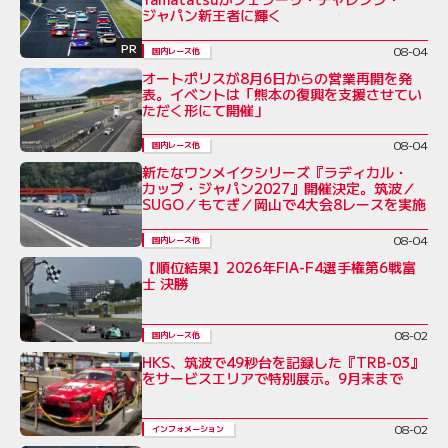
ジャパン新王者に輝く
PR
08-04
国内レース他
オートポリスが8月6日からの営業再開を発
表。イベントは「熊本の復興を支援させてい
ただく形にて開催」
08-04
国内レース他
新たなワンメイクシリーズ『ラディカル・
カップ・ジャパン2027』開催決定。筑波／
SUGO／もてぎ／岡山で4大会8レースを実施
08-04
国内レース他
【順位結果】2026年FIA-F4選手権第6戦富
士 決勝
08-02
国内レース他
HKS、筑波で49秒台を記録した『TRB-03』
をサービスエリアで特別展示。9月末まで
08-02
インフォメーション