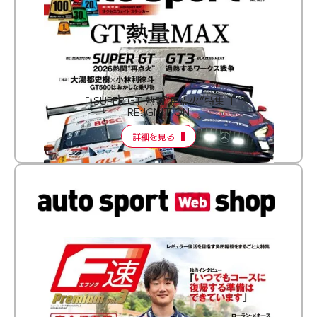
［ SUPER GT 熱闘“再点火”特集 ］
RE:IGNITION
詳細を見る