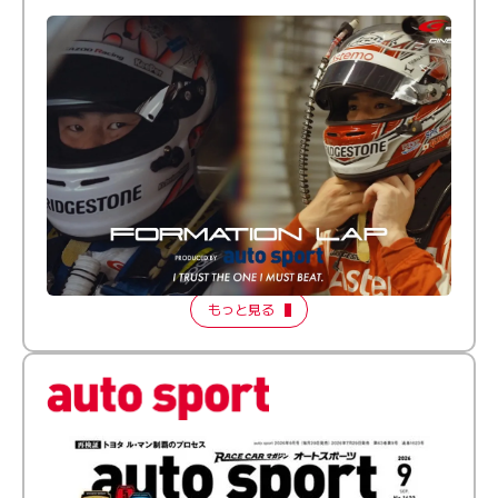
倒す相手を、信じてる。小林利徠斗 × 野村勇斗
【FORMATION LAP Produced by auto sport】
2026 Episode 2
もっと見る