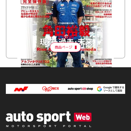
F速 Premium Vol.3
角田裕毅 現在・過去・未来
2,100円
商品ページ