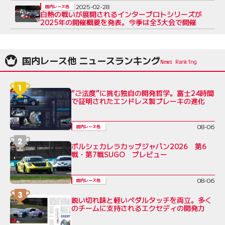
菜】
2025-02-28
国内レース他
白熱の戦いが展開されるインタープロトシリーズが
2025年の開催概要を発表。今季は全3大会で開催
国内レース他 ニュースランキング
“ご法度”に挑む独自の開発哲学。富士24時間
で証明されたエンドレス製ブレーキの進化
08-06
国内レース他
ポルシェカレラカップジャパン2026 第6
戦・第7戦SUGO プレビュー
08-06
国内レース他
鋭い切れ味と軽いペダルタッチを両立。多く
のチームに支持されるエクセディの開発力