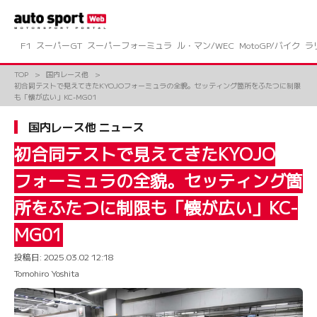
コ
ン
テ
ン
F1
スーパーGT
スーパーフォーミュラ
ル・マン/WEC
MotoGP/バイク
ラ
ツ
へ
TOP
国内レース他
ス
初合同テストで見えてきたKYOJOフォーミュラの全貌。セッティング箇所をふたつに制限
キ
も「懐が広い」KC-MG01
ッ
プ
国内レース他 ニュース
初合同テストで見えてきたKYOJO
フォーミュラの全貌。セッティング箇
所をふたつに制限も「懐が広い」KC-
MG01
投稿日:
2025.03.02 12:18
Tomohiro Yoshita