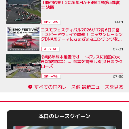
【順位結果】2026年FIA-F4選手権第5戦富
士 決勝
08-01
国内レース他
ニスモフェスティバル2026が12月6日に富
士スピードウェイで開催！ ニッサンレーシン
グDNAをテーマにさまざまなコンテンツを展
開
07-31
スーパーGT
令和8年熊本地震でオートポリスに施設の大
きな被害はなし。余震を警戒し8月3日までク
ローズ
07-30
国内レース他
すべての国内レース他 最新ニュースを見る
本日のレースクイーン