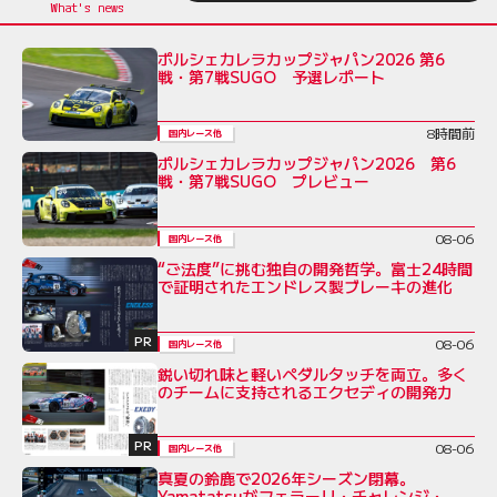
ポルシェカレラカップジャパン2026 第6
戦・第7戦SUGO 予選レポート
8時間前
国内レース他
ポルシェカレラカップジャパン2026 第6
戦・第7戦SUGO プレビュー
08-06
国内レース他
“ご法度”に挑む独自の開発哲学。富士24時間
で証明されたエンドレス製ブレーキの進化
PR
08-06
国内レース他
鋭い切れ味と軽いペダルタッチを両立。多く
のチームに支持されるエクセディの開発力
PR
08-06
国内レース他
真夏の鈴鹿で2026年シーズン閉幕。
Yamatatsuがフェラーリ・チャレンジ・