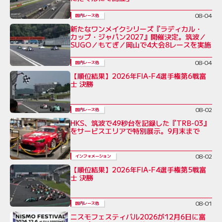
08-04
国内レース他
新たなワンメイクシリーズ『ラディカル・
カップ・ジャパン2027』開催決定。筑波／
SUGO／もてぎ／岡山で4大会8レースを実施
08-04
国内レース他
【順位結果】2026年FIA-F4選手権第6戦富
士 決勝
08-02
国内レース他
HKS、筑波で49秒台を記録した『TRB-03』
をサービスエリアで特別展示。9月末まで
08-02
インフォメーション
【順位結果】2026年FIA-F4選手権第5戦富
士 決勝
08-01
国内レース他
ニスモフェスティバル2026が12月6日に富