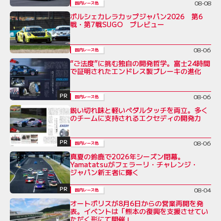
08-08
国内レース他
ポルシェカレラカップジャパン2026 第6
戦・第7戦SUGO プレビュー
08-06
国内レース他
“ご法度”に挑む独自の開発哲学。富士24時間
で証明されたエンドレス製ブレーキの進化
PR
08-06
国内レース他
鋭い切れ味と軽いペダルタッチを両立。多く
のチームに支持されるエクセディの開発力
PR
08-06
国内レース他
真夏の鈴鹿で2026年シーズン閉幕。
Yamatatsuがフェラーリ・チャレンジ・
ジャパン新王者に輝く
PR
08-04
国内レース他
オートポリスが8月6日からの営業再開を発
表。イベントは「熊本の復興を支援させてい
ただく形にて開催」