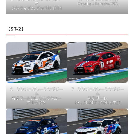
ズ
D’station Porsche 992
シンティアム アップル KTM
【ST-2】
6 シンリョウレーシングチー
7 シンリョウレーシングチー
ム
ム
新菱オートDXL☆ネオグロー
新菱オート
ブＥＶＯⅩ
DXL☆MART☆VARISエボ