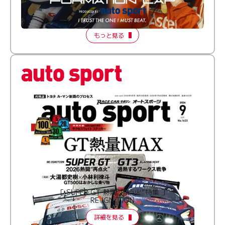
倒す相手を、信じてる。小林利徠斗 × 野村勇斗
【FORMATION LAP Produced by auto sport】
2026 Episode 2
もっと見る
［ SUPER GT 熱闘“再点火”特集 ］
RE:IGNITION
詳細を見る