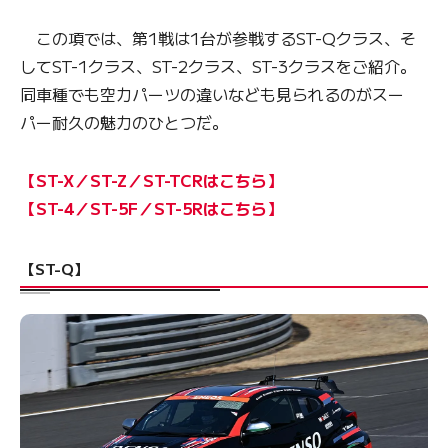
この項では、第1戦は1台が参戦するST-Qクラス、そ
してST-1クラス、ST-2クラス、ST-3クラスをご紹介。
同車種でも空力パーツの違いなども見られるのがスー
パー耐久の魅力のひとつだ。
【ST-X／ST-Z／ST-TCRはこちら】
【ST-4／ST-5F／ST-5Rはこちら】
【ST-Q】