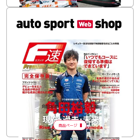
F速 Premium Vol.3
角田裕毅 現在・過去・未来
2,100円
商品ページ