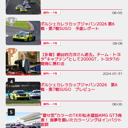
08-09
国内レース他
ポルシェカレラカップジャパン2026 第6
戦・第7戦SUGO 予選レポート
08-08
国内レース他
【訃報】細谷四方洋さん逝去。チーム・トヨ
タ“キャプテン”として2000GT、トヨタ7の
開発に携わる
2024-01-31
国内レース他
ポルシェカレラカップジャパン2026 第6
戦・第7戦SUGO プレビュー
08-06
国内レース他
“着せ恋”カラーのTKRI松永建設AMG GT3発
進！ 海夢を描いたカラーリングはインパクト
抜群