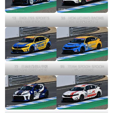
13 ENDLESS SPORTS
36 HCM UCHINO RACING
ENDLESS GRヤリス
HCM 内野製作所FL5
72 日本自動車大学校
95 TEAM SPOON SPOON
OHLINS CIVIC NATS
リジカラ CIVIC