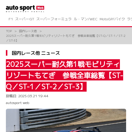
コ
ン
テ
ン
F1
スーパーGT
スーパーフォーミュラ
ル・マン/WEC
MotoGP/バイク
ラ
ツ
へ
TOP
国内レース他
ス
2025スーパー耐久第1戦モビリティリゾートもてぎ 参戦全車総覧【ST-Q／ST-1／ST-2
キ
／ST-3】
ッ
プ
国内レース他 ニュース
2025スーパー耐久第1戦モビリティ
リゾートもてぎ 参戦全車総覧【ST-
Q／ST-1／ST-2／ST-3】
投稿日:
2025.03.21 19:44
autosport web