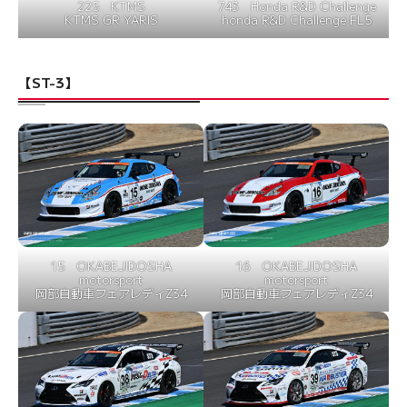
225 KTMS
743 Honda R&D Challenge
KTMS GR YARIS
honda R&D Challenge FL5
【ST-3】
15 OKABEJIDOSHA
16 OKABEJIDOSHA
motorsport
motorsport
岡部自動車フェアレディZ34
岡部自動車フェアレディZ34