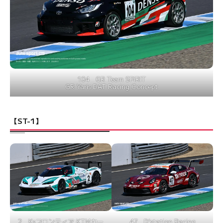
104 GR Team SPiRIT
GR Yaris DAT Racing Concept
【ST-1】
2 Ksフロンティア KTMカー
47 D’station Racing