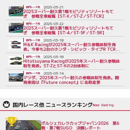
2025-03-21
国内レース他
2025スーパー耐久第1戦モビリティリゾートもて
ぎ 参戦全車総覧【ST-X／ST-Z／ST-TCR】
2025-03-22
国内レース他
2025スーパー耐久第1戦モビリティリゾートもて
ぎ 参戦全車総覧【ST-4／ST-5F／ST-5R】
2025-03-18
国内レース他
M＆K Racingが2025年スーパー耐久参戦体制を発
表。今季も2台のホンダ・シビック・タイプR TCRを
投入
2025-03-18
国内レース他
Hitotsuyama Racingが2025年スーパー耐久参戦体
制を発表。ST-ZとST-Xの2台体制に
2025-03-14
国内レース他
マツダ、2025年スーパー耐久の参戦体制を発表。開
発車両は『Future concept』に名称変更
国内レース他 ニュースランキング
ポルシェカレラカップジャパン2026 第6
戦・第7戦SUGO 決勝レポート