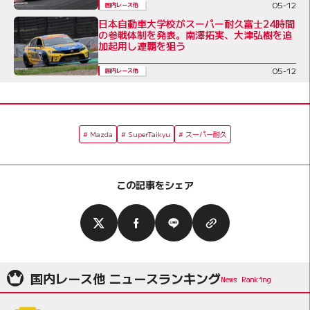
05-12
国内レース他
日本自動車大学校がスーパー耐久富士24時間
の参戦体制を発表。南澤拓実、大津弘樹を追
加起用し連覇を狙う
05-12
国内レース他
Mazda
SuperTaikyu
スーパー耐久
この記事をシェア
国内レース他 ニュースランキング