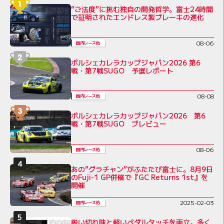
“ご法度”に挑む独自の開発哲学。富士24時間
で証明されたエンドレス製ブレーキの進化
08-06
国内レース他
ポルシェカレラカップジャパン2026 第6
戦・第7戦SUGO 予選レポート
08-08
国内レース他
ポルシェカレラカップジャパン2026 第6
戦・第7戦SUGO プレビュー
08-06
国内レース他
あの“グラチャン”がふたたび富士に。8月9日
のFuji-1 GP併催で『GC Returns 1st』を
開催
2025-02-03
国内レース他
鋭い切れ味と軽いペダルタッチを両立。多く