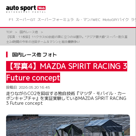
コ
ン
テ
ン
F1
スーパーGT
スーパーフォーミュラ
ル・マン/WEC
MotoGP/バイク
ラ
ツ
へ
TOP
国内レース他
ス
【写真・11枚目】11クラス60台超の頂に立つのは誰か。“アジア最大級”スーパー耐久富
キ
士24時間の今年の注目チーム＆マシンと総合優勝争い
ッ
プ
国内レース他 フォト
【写真4】MAZDA SPIRIT RACING 3
Future concept
投稿日:
2026.05.20 16:45
走りながらCO2を回収する独自技術『マツダ・モバイル・カー
ボンキャプチャ』を実証実験しているMAZDA SPIRIT RACING
3 Future concept