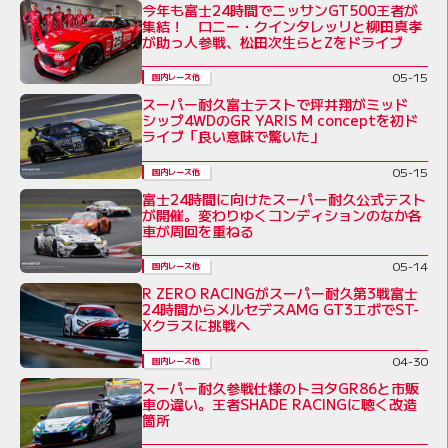
今年も富士24時間でニッサンGT500王者が
集結！ ロニー・クインタレッリと柳田真孝
が助っ人参戦、松田次生らとZをドライブ
05-15
国内レース他
スーパー耐久富士テストで坪井翔がミッド
シップ4WDのGR YARIS M conceptを初ド
ライブ「良い意味で驚いた」
05-15
国内レース他
富士24時間に向けたスーパー耐久公式テスト
が開催。変わりゆくコンディションのなか各
車が周回を重ねる
05-14
国内レース他
R ZERO RACINGがスーパー耐久第3戦富士
24時間からメルセデスAMG GT3エボでST-
Xクラスに挑戦へ
04-30
国内レース他
スーパー耐久参戦仕様のトヨタGR86と市販
車の違い。王者SHADE RACINGに聴く改造
箇所