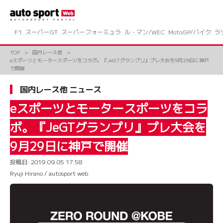
コ
ン
テ
ン
F1
スーパーGT
スーパーフォーミュラ
ル・マン/WEC
MotoGP/バイク
ラ
ツ
へ
TOP
国内レース他
ス
eスポーツとモータースポーツをコラボ。『JeGTグランプリ』プレ大会を9月29日に神戸
キ
で開催
ッ
プ
国内レース他 ニュース
eスポーツとモータースポーツをコラ
ボ。『JeGTグランプリ』プレ大会を
9月29日に神戸で開催
投稿日:
2019.09.05 17:58
Ryuji Hirano / autosport web