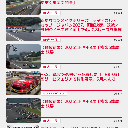
ただく形にて開催」
08-04
国内レース他
新たなワンメイクシリーズ『ラディカル・
カップ・ジャパン2027』開催決定。筑波／
SUGO／もてぎ／岡山で4大会8レースを実施
08-04
国内レース他
【順位結果】2026年FIA-F4選手権第6戦富
士 決勝
08-02
国内レース他
HKS、筑波で49秒台を記録した『TRB-03』
をサービスエリアで特別展示。9月末まで
08-02
インフォメーション
【順位結果】2026年FIA-F4選手権第5戦富
士 決勝
08-01
国内レース他