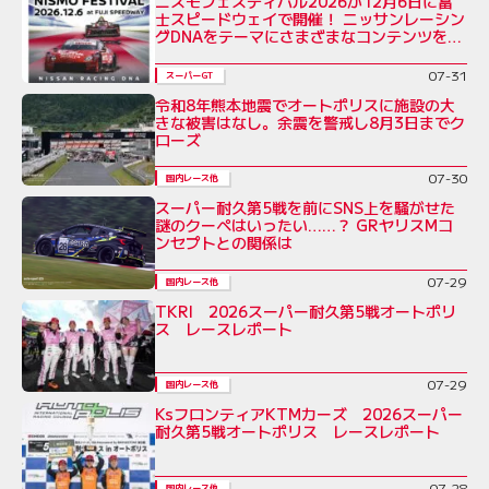
ニスモフェスティバル2026が12月6日に富
士スピードウェイで開催！ ニッサンレーシン
グDNAをテーマにさまざまなコンテンツを展
開
07-31
スーパーGT
令和8年熊本地震でオートポリスに施設の大
きな被害はなし。余震を警戒し8月3日までク
ローズ
07-30
国内レース他
スーパー耐久第5戦を前にSNS上を騒がせた
謎のクーペはいったい……？ GRヤリスMコ
ンセプトとの関係は
07-29
国内レース他
TKRI 2026スーパー耐久第5戦オートポリ
ス レースレポート
07-29
国内レース他
KsフロンティアKTMカーズ 2026スーパー
耐久第5戦オートポリス レースレポート
07-28
国内レース他