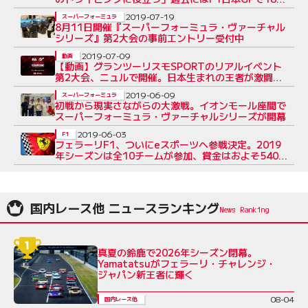
間の作業も
2019-07-19
スーパーフォーミュラ
8月11日開催『スーパーフォーミュラ・ヴァーチャル
シリーズ』第2大会の事前エントリー受付中
2019-07-09
動画
【動画】グランツーリスモSPORTのリアルイベント
第2大会、ニュルで開催。日本生まれの王者が激闘制
す
2019-06-09
スーパーフォーミュラ
初戦から現実さながらの大激戦。イオンモール座間で
スーパーフォーミュラ・ヴァーチャルシリーズが開幕
2019-06-03
F1
フェラーリF1、ついにeスポーツへ参戦決定。2019
年シーズンは全10チームが参加、賞金はおよそ5400
万円に
国内レース他 ニュースランキング
真夏の鈴鹿で2026年シーズン閉幕。
Yamatatsuがフェラーリ・チャレンジ・
ジャパン新王者に輝く
08-04
国内レース他