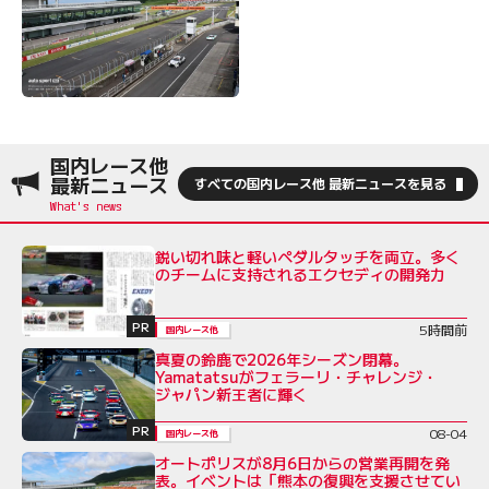
国内レース他
最新ニュース
すべての国内レース他 最新ニュースを見る
鋭い切れ味と軽いペダルタッチを両立。多く
のチームに支持されるエクセディの開発力
PR
5時間前
国内レース他
真夏の鈴鹿で2026年シーズン閉幕。
Yamatatsuがフェラーリ・チャレンジ・
ジャパン新王者に輝く
PR
08-04
国内レース他
オートポリスが8月6日からの営業再開を発
表。イベントは「熊本の復興を支援させてい