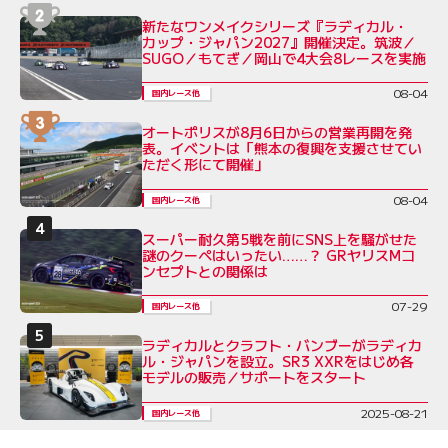
新たなワンメイクシリーズ『ラディカル・
カップ・ジャパン2027』開催決定。筑波／
SUGO／もてぎ／岡山で4大会8レースを実施
08-04
国内レース他
オートポリスが8月6日からの営業再開を発
表。イベントは「熊本の復興を支援させてい
ただく形にて開催」
08-04
国内レース他
スーパー耐久第5戦を前にSNS上を騒がせた
謎のクーペはいったい……？ GRヤリスMコ
ンセプトとの関係は
07-29
国内レース他
ラディカルとクラフト・バンブーがラディカ
ル・ジャパンを設立。SR3 XXRをはじめ各
モデルの販売／サポートをスタート
2025-08-21
国内レース他