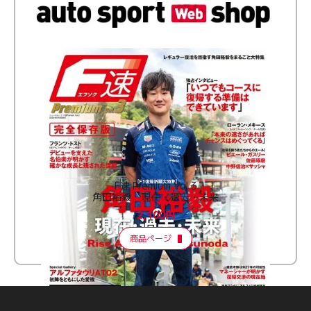
F速 Premium Vol.3
角田裕毅 現在・過去・未来
2,100円
商品ページ