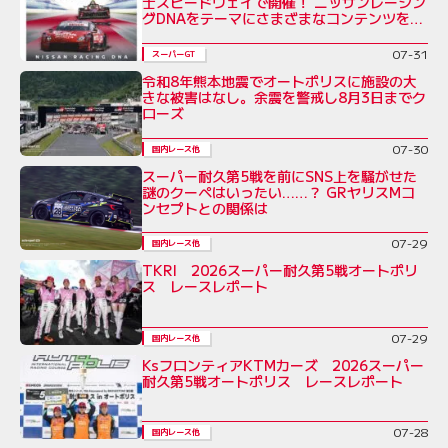
士スピードウェイで開催！ ニッサンレーシン
グDNAをテーマにさまざまなコンテンツを展
開
07-31
スーパーGT
令和8年熊本地震でオートポリスに施設の大
きな被害はなし。余震を警戒し8月3日までク
ローズ
07-30
国内レース他
スーパー耐久第5戦を前にSNS上を騒がせた
謎のクーペはいったい……？ GRヤリスMコ
ンセプトとの関係は
07-29
国内レース他
TKRI 2026スーパー耐久第5戦オートポリ
ス レースレポート
07-29
国内レース他
KsフロンティアKTMカーズ 2026スーパー
耐久第5戦オートポリス レースレポート
07-28
国内レース他