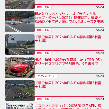
08-04
国内レース他
新たなワンメイクシリーズ『ラディカル・
カップ・ジャパン2027』開催決定。筑波／
SUGO／もてぎ／岡山で4大会8レースを実施
08-04
国内レース他
【順位結果】2026年FIA-F4選手権第6戦富
士 決勝
08-02
国内レース他
HKS、筑波で49秒台を記録した『TRB-03』
をサービスエリアで特別展示。9月末まで
08-02
インフォメーション
【順位結果】2026年FIA-F4選手権第5戦富
士 決勝
08-01
国内レース他
ニスモフェスティバル2026が12月6日に富