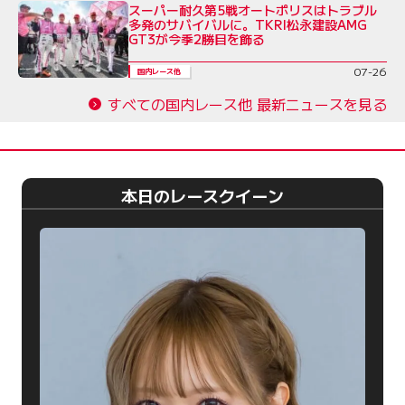
スーパー耐久第5戦オートポリスはトラブル
多発のサバイバルに。TKRI松永建設AMG
GT3が今季2勝目を飾る
07-26
国内レース他
すべての国内レース他 最新ニュースを見る
本日のレースクイーン