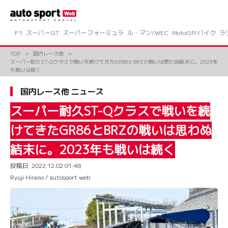
コ
ン
テ
ン
F1
スーパーGT
スーパーフォーミュラ
ル・マン/WEC
MotoGP/バイク
ラ
ツ
へ
TOP
国内レース他
ス
スーパー耐久ST-Qクラスで戦いを続けてきたGR86とBRZの戦いは思わぬ結末に。2023年
キ
も戦いは続く
ッ
プ
国内レース他 ニュース
スーパー耐久ST-Qクラスで戦いを続
けてきたGR86とBRZの戦いは思わぬ
結末に。2023年も戦いは続く
投稿日:
2022.12.02 01:48
Ryuji Hirano / autosport web