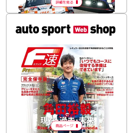
詳細を見る
F速 Premium Vol.3
角田裕毅 現在・過去・未来
2,100円
商品ページ