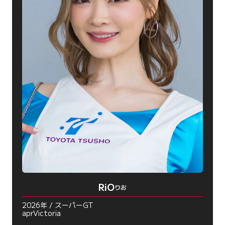
RiO
りお
2026年 / スーパーGT
aprVictoria