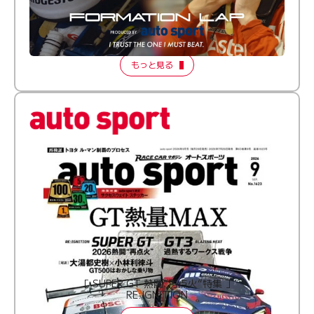
倒す相手を、信じてる。小林利徠斗 × 野村勇斗
【FORMATION LAP Produced by auto sport】
2026 Episode 2
もっと見る
［ SUPER GT 熱闘“再点火”特集 ］
RE:IGNITION