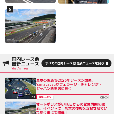
国内レース他
最新ニュース
すべての国内レース他 最新ニュースを見る
真夏の鈴鹿で2026年シーズン閉幕。
Yamatatsuがフェラーリ・チャレンジ・
ジャパン新王者に輝く
PR
08-04
国内レース他
オートポリスが8月6日からの営業再開を発
表。イベントは「熊本の復興を支援させてい
ただく形にて開催」