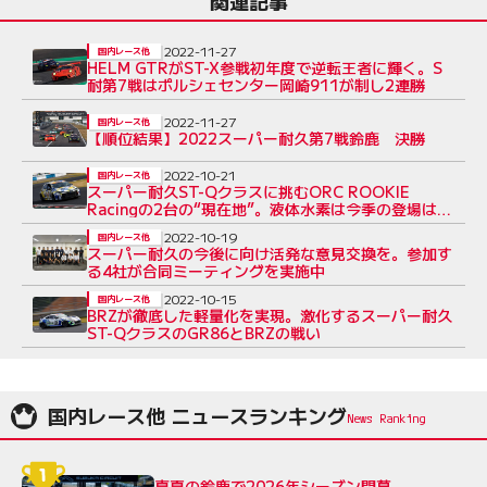
関連記事
2022-11-27
国内レース他
HELM GTRがST-X参戦初年度で逆転王者に輝く。S
耐第7戦はポルシェセンター岡崎911が制し2連勝
2022-11-27
国内レース他
【順位結果】2022スーパー耐久第7戦鈴鹿 決勝
2022-10-21
国内レース他
スーパー耐久ST-Qクラスに挑むORC ROOKIE
Racingの2台の“現在地”。液体水素は今季の登場はな
し
2022-10-19
国内レース他
スーパー耐久の今後に向け活発な意見交換を。参加す
る4社が合同ミーティングを実施中
2022-10-15
国内レース他
BRZが徹底した軽量化を実現。激化するスーパー耐久
ST-QクラスのGR86とBRZの戦い
国内レース他 ニュースランキング
真夏の鈴鹿で2026年シーズン閉幕。