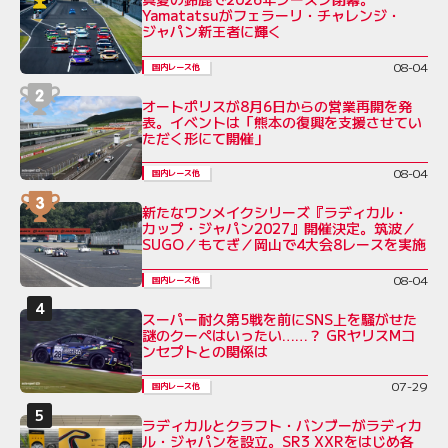
Yamatatsuがフェラーリ・チャレンジ・
ジャパン新王者に輝く
08-04
国内レース他
オートポリスが8月6日からの営業再開を発
表。イベントは「熊本の復興を支援させてい
ただく形にて開催」
08-04
国内レース他
新たなワンメイクシリーズ『ラディカル・
カップ・ジャパン2027』開催決定。筑波／
SUGO／もてぎ／岡山で4大会8レースを実施
08-04
国内レース他
スーパー耐久第5戦を前にSNS上を騒がせた
謎のクーペはいったい……？ GRヤリスMコ
ンセプトとの関係は
07-29
国内レース他
ラディカルとクラフト・バンブーがラディカ
ル・ジャパンを設立。SR3 XXRをはじめ各