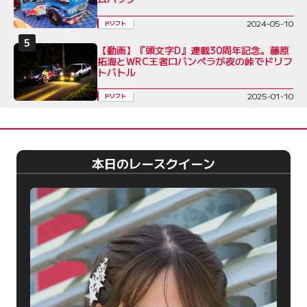
2024-05-10
ドリフト
【動画】『頭文字D』連載30周年記念。藤原
拓海とWRC王者ロバンペラが夜の峠でドリフ
トバトル
2025-01-10
ドリフト
本日のレースクイーン