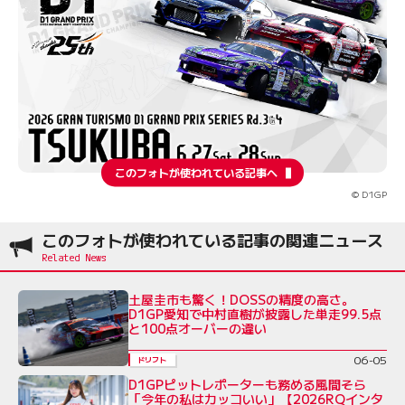
このフォトが使われている記事へ
© D1GP
このフォトが使われている記事の関連ニュース
土屋圭市も驚く！DOSSの精度の高さ。
D1GP愛知で中村直樹が披露した単走99.5点
と100点オーバーの違い
06-05
ドリフト
D1GPピットレポーターも務める風間そら
「今年の私はカッコいい」【2026RQインタ