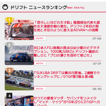
ドリフト ニュースランキング
「恐ろしいほどの天才肌」風間俊治代表も認
める大湯都史樹の進化。ドリフト2年目の現
在地と手足のように扱えるADVANへの信頼
07-09
ドリフト
井口卓人FDJ挑戦の原点は幼少期のビデオオ
プション。1000馬力BRZとドリフト競技の
難しさに「プロの凄さを改めて感じた」
07-01
ドリフト
TSUKUBA DRIFTは横井が席巻。2連勝でラ
ンキングトップに／D1GP第3戦＆第4戦
06-30
ドリフト
かつての愛車マツダ・サバンナをリメイク
し“マッド・マイク”が10年ぶりにD1GPへカ
ムバック