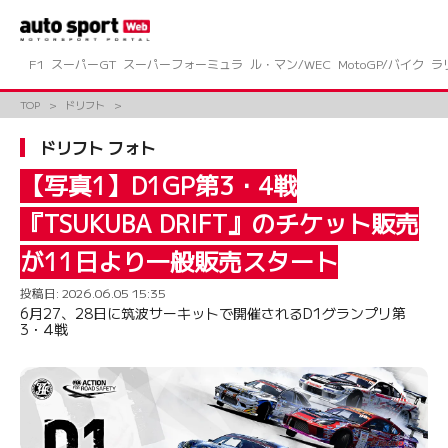
コ
ン
テ
ン
F1
スーパーGT
スーパーフォーミュラ
ル・マン/WEC
MotoGP/バイク
ラ
ツ
へ
TOP
ドリフト
ス
キ
ドリフト フォト
ッ
プ
【写真1】D1GP第3・4戦
『TSUKUBA DRIFT』のチケット販売
が11日より一般販売スタート
投稿日:
2026.06.05 15:35
6月27、28日に筑波サーキットで開催されるD1グランプリ第
3・4戦