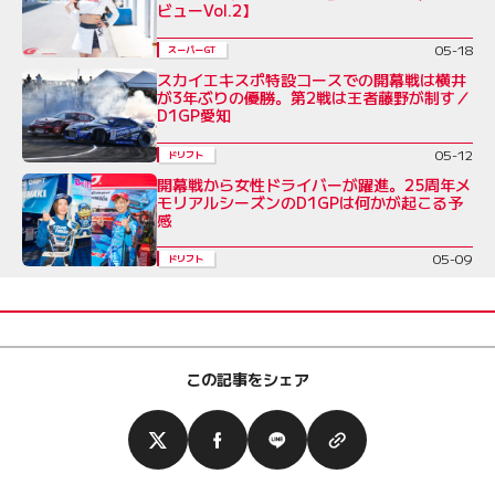
ビューVol.2】
05-18
スーパーGT
スカイエキスポ特設コースでの開幕戦は横井
が3年ぶりの優勝。第2戦は王者藤野が制す／
D1GP愛知
05-12
ドリフト
開幕戦から女性ドライバーが躍進。25周年メ
モリアルシーズンのD1GPは何かが起こる予
感
05-09
ドリフト
この記事をシェア