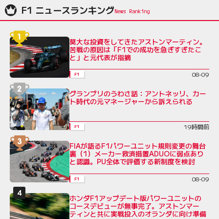
F1 ニュースランキング
莫大な投資をしてきたアストンマーティン。
苦戦の原因は「F1での成功を急ぎすぎたこ
と」と元代表が指摘
08-09
F1
グランプリのうわさ話：アントネッリ、カー
ト時代の元マネージャーから訴えられる
19時間前
F1
FIAが語るF1パワーユニット規則変更の舞台
裏（1）メーカー救済措置ADUOに弱点あり
と認識。PU全体で評価する新制度を検討
08-09
F1
ホンダF1アップデート版パワーユニットの
コースデビューが無事完了。アストンマー
ティンと共に実戦投入のオランダに向け準備