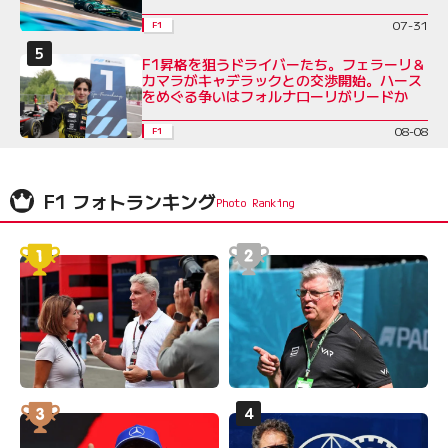
07-31
F1
F1昇格を狙うドライバーたち。フェラーリ＆
カマラがキャデラックとの交渉開始。ハース
をめぐる争いはフォルナローリがリードか
08-08
F1
F1 フォトランキング