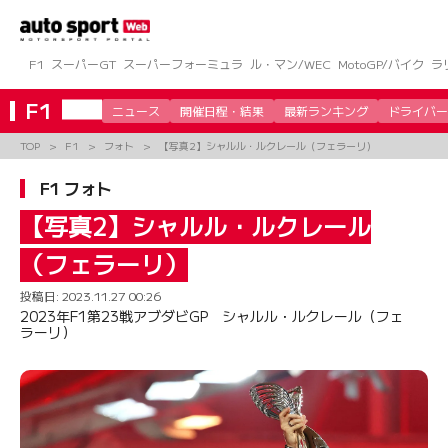
コ
ン
テ
ン
F1
スーパーGT
スーパーフォーミュラ
ル・マン/WEC
MotoGP/バイク
ラ
ツ
へ
F1
ニュース
開催日程・結果
最新ランキング
ドライバー
ス
キ
TOP
F1
フォト
【写真2】シャルル・ルクレール（フェラーリ）
ッ
プ
F1 フォト
【写真2】シャルル・ルクレール
（フェラーリ）
投稿日:
2023.11.27 00:26
2023年F1第23戦アブダビGP シャルル・ルクレール（フェ
ラーリ）