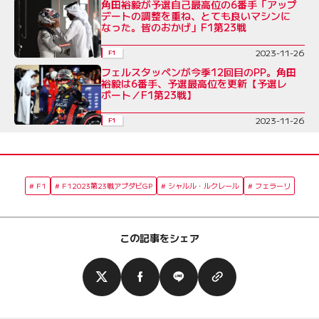
角田裕毅が予選自己最高位の6番手「アップ
デートの調整を重ね、とても良いマシンに
なった。皆のおかげ」F1第23戦
2023-11-26
F1
フェルスタッペンが今季12回目のPP。角田
裕毅は6番手、予選最高位を更新【予選レ
ポート／F1第23戦】
2023-11-26
F1
F1
F12023第23戦アブダビGP
シャルル・ルクレール
フェラーリ
この記事をシェア