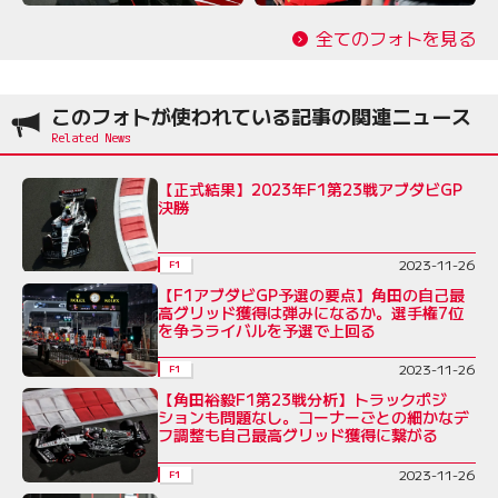
全てのフォトを見る
このフォトが使われている記事の関連ニュース
【正式結果】2023年F1第23戦アブダビGP
決勝
2023-11-26
F1
【F1アブダビGP予選の要点】角田の自己最
高グリッド獲得は弾みになるか。選手権7位
を争うライバルを予選で上回る
2023-11-26
F1
【角田裕毅F1第23戦分析】トラックポジ
ションも問題なし。コーナーごとの細かなデ
フ調整も自己最高グリッド獲得に繋がる
2023-11-26
F1