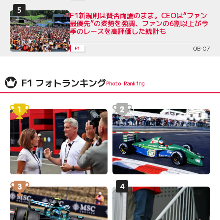
F1新規則は賛否両論のまま。CEOは“ファン
最優先”の姿勢を強調、ファンの6割以上が今
季のレースを高評価した統計も
08-07
F1
F1 フォトランキング