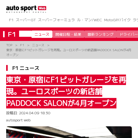
コ
ン
テ
ン
F1
スーパーGT
スーパーフォーミュラ
ル・マン/WEC
MotoGP/バイク
ラ
ツ
へ
F1
ニュース
開催日程・結果
最新ランキング
ドライバー
ス
キ
TOP
F1
ニュース
ッ
東京・原宿にF1ピットガレージを再現。ユーロスポーツの新店舗PADDOCK SALONが4月
プ
オープン
F1 ニュース
東京・原宿にF1ピットガレージを再
現。ユーロスポーツの新店舗
PADDOCK SALONが4月オープン
投稿日:
2024.04.09 18:30
autosport web