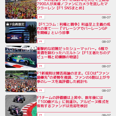
7900人が来場／ファンにカメラを託したマ
クラーレン【F1 SNSまとめ】
08-07
F1
【F1コラム：利権と闘争】利益至上主義の成
P会員限定
れの果て──『マレーシアでバーレーンGP
を開催』という珍事
08-07
F1
衝撃的な初陣だったシューマッハー。6戦で
美酒を味わったハミルトン【F1王者たちのデ
ビュー戦と初優勝の物語】
08-07
F1
F1新規則は賛否両論のまま。CEOは“ファン
最優先”の姿勢を強調、ファンの6割以上が今
季のレースを高評価した統計も
08-07
F1
F1チームの評価額は上昇中、数年後には
「100億ドル」に到達か。アルピーヌ株式を
保有するファンドは売却を検討
08-07
F1