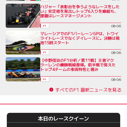
ハジャー「表彰台を争うようなレースをした
い」安定感を見出しトップ6入りを継続も、
課題はレースマネージメント
08-06
F1
マレーシアでのF1バーレーンGPは、トワイ
ライトレースでなくデイレースに。決勝は現
地15時スタート
08-06
F1
【中野信治のF1分析／第11戦】王者マク
ラーレンの優勝戦線復帰。前半戦で見えた
トップ4チームの車両特性と強み
08-06
F1
すべてのF1 最新ニュースを見る
本日のレースクイーン