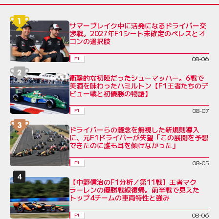
サマーブレイク中に活発になるドライバー交
渉戦。2027年F1シート未確定のペレスとオ
コンの選択肢
08-06
F1
衝撃的な初陣だったシューマッハー。6戦で
美酒を味わったハミルトン【F1王者たちのデ
ビュー戦と初優勝の物語】
08-07
F1
ドライバーらの懸念を無視した新規則導入
に、元F1ドライバーが失望「この展開を予想
できたのに誰も耳を傾けなかった」
08-05
F1
【中野信治のF1分析／第11戦】王者マク
ラーレンの優勝戦線復帰。前半戦で見えた
トップ4チームの車両特性と強み
08-06
F1