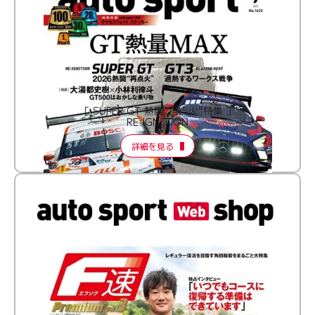
［ SUPER GT 熱闘“再点火”特集 ］
RE:IGNITION
詳細を見る