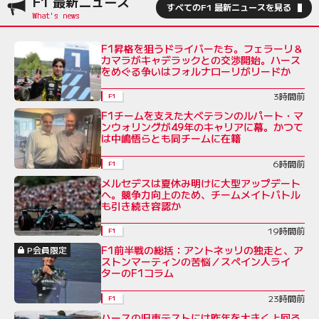
F1 最新ニュース
すべてのF1 最新ニュースを見る
F1昇格を狙うドライバーたち。フェラーリ＆
カマラがキャデラックとの交渉開始。ハース
をめぐる争いはフォルナローリがリードか
3時間前
F1
F1チームを支えた大ベテランのルパート・マ
ンウォリングが49年のキャリアに幕。かつて
は中嶋悟らとも同チームに在籍
6時間前
F1
メルセデスは夏休み明けに大型アップデート
へ。競争力向上のため、チームメイトバトル
も引き続き容認か
19時間前
F1
F1前半戦の総括：アントネッリの独走と、ア
P会員限定
ストンマーティンの苦悩／スペイン人ライ
ターのF1コラム
23時間前
F1
ハースの旧車テストには昨年を大きく上回る