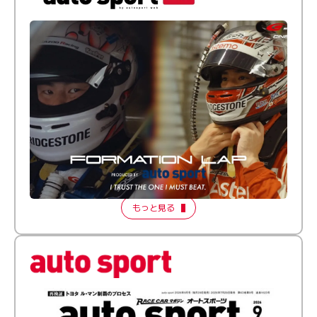
倒す相手を、信じてる。小林利徠斗 × 野村勇斗
【FORMATION LAP Produced by auto sport】
2026 Episode 2
もっと見る