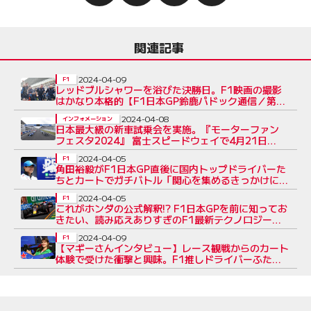
関連記事
2024-04-09
F1
レッドブルシャワーを浴びた決勝日。F1映画の撮影
はかなり本格的【F1日本GP鈴鹿パドック通信／第4
回】
2024-04-08
インフォメーション
日本最大級の新車試乗会を実施。『モーターファン
フェスタ2024』 富士スピードウェイで4月21日
（日）に開催予定
2024-04-05
F1
角田裕毅がF1日本GP直後に国内トップドライバーた
ちとカートでガチバトル「関心を集めるきっかけにな
る」
2024-04-05
F1
これがホンダの公式解釈!? F1日本GPを前に知ってお
きたい、読み応えありすぎのF1最新テクノロジー説
明
2024-04-09
F1
【マギーさんインタビュー】レース観戦からのカート
体験で受けた衝撃と興味。F1推しドライバーふたり
の共通点