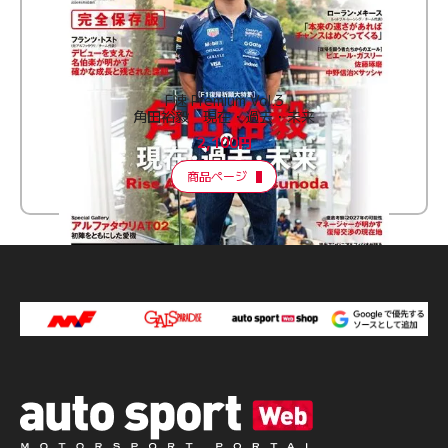
F速 Premium Vol.3
角田裕毅 現在・過去・未来
2,100円
商品ページ