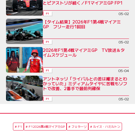
とピアストリが続く／F1マイアミGP FP1
05-02
F1
【タイム結果】2026年F1第4戦マイアミ
GP フリー走行1回目
05-02
F1
2026年F1第4戦マイアミGP TV放送＆タ
イムスケジュール
05-04
F1
アントネッリ「ライバルとの差は縮まるとわ
かっていた」ミディアムタイヤに苦戦もソフ
トで改善、2番手で最前列確保
05-02
F1
F1
F12026第4戦マイアミGP
フェラーリ
ルイス・ハミルトン