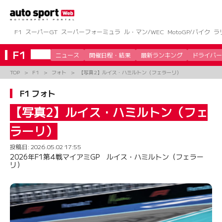
コ
ン
テ
ン
F1
スーパーGT
スーパーフォーミュラ
ル・マン/WEC
MotoGP/バイク
ラ
ツ
へ
F1
ニュース
開催日程・結果
最新ランキング
ドライバー
ス
キ
TOP
F1
フォト
【写真2】ルイス・ハミルトン（フェラーリ）
ッ
プ
F1 フォト
【写真2】ルイス・ハミルトン（フェ
ラーリ）
投稿日:
2026.05.02 17:55
2026年F1第4戦マイアミGP ルイス・ハミルトン（フェラー
リ）