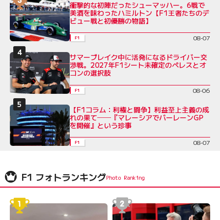
衝撃的な初陣だったシューマッハー。6戦で
美酒を味わったハミルトン【F1王者たちのデ
ビュー戦と初優勝の物語】
08-07
F1
サマーブレイク中に活発になるドライバー交
渉戦。2027年F1シート未確定のペレスとオ
コンの選択肢
08-06
F1
【F1コラム：利権と闘争】利益至上主義の成
れの果て──『マレーシアでバーレーンGP
を開催』という珍事
08-07
F1
F1 フォトランキング