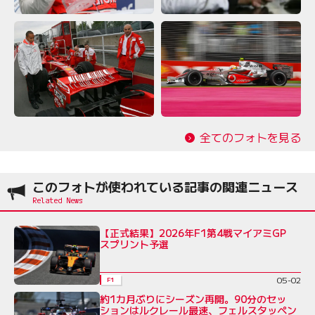
全てのフォトを見る
このフォトが使われている記事の関連ニュース
【正式結果】2026年F1第4戦マイアミGP
スプリント予選
05-02
F1
約1カ月ぶりにシーズン再開。90分のセッ
ションはルクレール最速、フェルスタッペン