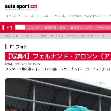
コ
ン
テ
ン
F1
スーパーGT
スーパーフォーミュラ
ル・マン/WEC
MotoGP/バイク
ラ
ツ
へ
F1
ニュース
開催日程・結果
最新ランキング
ドライバー
ス
キ
TOP
F1
フォト
【写真4】フェルナンド・アロンソ（アストンマーティン）
ッ
プ
F1 フォト
【写真4】フェルナンド・アロンソ（ア
投稿日:
2026.05.07 19:36
2026年F1第4戦マイアミGP決勝 フェルナンド・アロンソ（アス