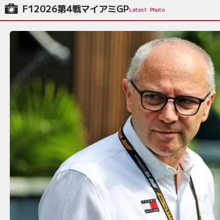
F12026第4戦マイアミGP