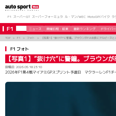
コ
ン
テ
ン
F1
スーパーGT
スーパーフォーミュラ
ル・マン/WEC
MotoGP/バイク
ラ
ツ
へ
F1
ニュース
開催日程・結果
最新ランキング
ドライバー
ス
キ
TOP
F1
フォト
【写真1】”抜け穴”に警鐘。ブラウンがFIA会長にアルピーヌ
ッ
プ
F1 フォト
【写真1】”抜け穴”に警鐘。ブラウンが
投稿日:
2026.05.18 23:10
2026年F1第4戦マイアミGPスプリント予選日 マクラーレンF