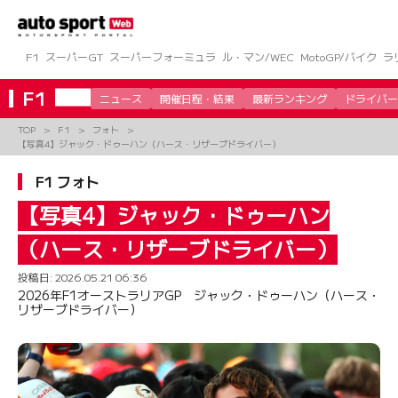
コ
ン
テ
ン
F1
スーパーGT
スーパーフォーミュラ
ル・マン/WEC
MotoGP/バイク
ラ
ツ
へ
F1
ニュース
開催日程・結果
最新ランキング
ドライバー
ス
キ
TOP
F1
フォト
ッ
【写真4】ジャック・ドゥーハン（ハース・リザーブドライバー）
プ
F1 フォト
【写真4】ジャック・ドゥーハン
（ハース・リザーブドライバー）
投稿日:
2026.05.21 06:36
2026年F1オーストラリアGP ジャック・ドゥーハン（ハース・
リザーブドライバー）