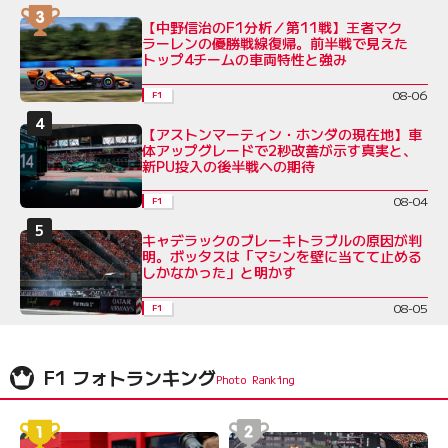
【中野信治のF1分析／第11戦】王者マク
ラーレンの優勝戦線復帰。前半戦で見えた
トップ4チームの車両特性と強み
08-06
F1
【アストンマーティン・ホンダの現在地】車
体アップグレードで2秒改善が示す真実と、
新PU投入の後半戦への期待
08-04
F1
キャデラックのブレーキトラブルの原因が判
明。ボッタスは「マシンを壁に当てて止める
しかなかった」と明かす
08-05
F1
F1 フォトランキング