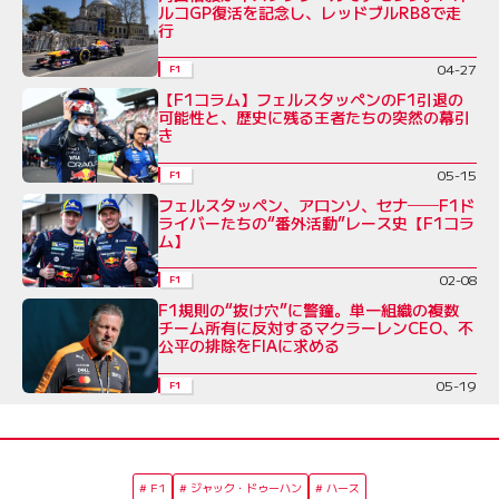
ルコGP復活を記念し、レッドブルRB8で走
行
04-27
F1
【F1コラム】フェルスタッペンのF1引退の
可能性と、歴史に残る王者たちの突然の幕引
き
05-15
F1
フェルスタッペン、アロンソ、セナ──F1ド
ライバーたちの“番外活動”レース史【F1コラ
ム】
02-08
F1
F1規則の“抜け穴”に警鐘。単一組織の複数
チーム所有に反対するマクラーレンCEO、不
公平の排除をFIAに求める
05-19
F1
F1
ジャック・ドゥーハン
ハース