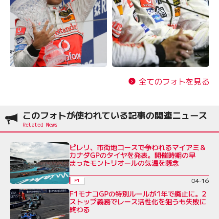
全てのフォトを見る
このフォトが使われている記事の関連ニュース
ピレリ、市街地コースで争われるマイアミ＆
カナダGPのタイヤを発表。開催時期の早
まったモントリオールの気温を懸念
04-16
F1
F1モナコGPの特別ルールが1年で廃止に。2
ストップ義務でレース活性化を狙うも失敗に
終わる