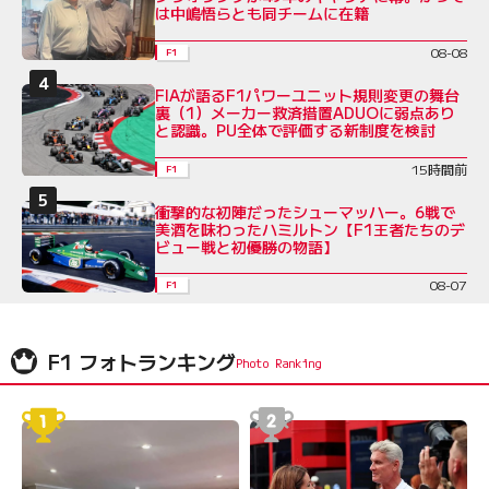
は中嶋悟らとも同チームに在籍
08-08
F1
FIAが語るF1パワーユニット規則変更の舞台
裏（1）メーカー救済措置ADUOに弱点あり
と認識。PU全体で評価する新制度を検討
15時間前
F1
衝撃的な初陣だったシューマッハー。6戦で
美酒を味わったハミルトン【F1王者たちのデ
ビュー戦と初優勝の物語】
08-07
F1
F1 フォトランキング