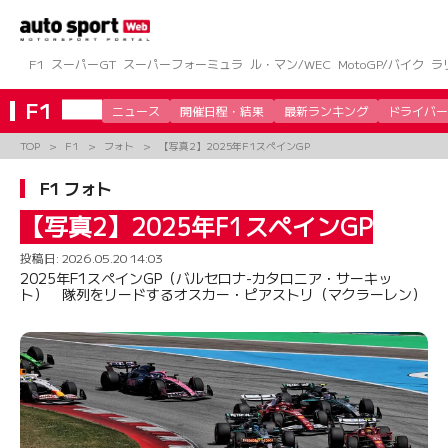
コ
ン
テ
ン
F1
スーパーGT
スーパーフォーミュラ
ル・マン/WEC
MotoGP/バイク
ラ
ツ
へ
F1
ニュース
開催日程・結果
最新ランキング
ドライバー
ス
キ
TOP
F1
フォト
【写真2】2025年F1スペインGP
ッ
プ
F1 フォト
【写真2】2025年F1スペインGP
投稿日:
2026.05.20 14:03
2025年F1スペインGP（バルセロナ-カタロニア・サーキッ
ト） 隊列をリードするオスカー・ピアストリ（マクラーレン）