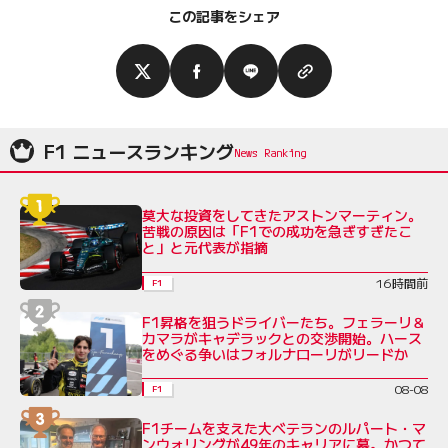
この記事をシェア
F1 ニュースランキング
莫大な投資をしてきたアストンマーティン。
苦戦の原因は「F1での成功を急ぎすぎたこ
と」と元代表が指摘
16時間前
F1
F1昇格を狙うドライバーたち。フェラーリ＆
カマラがキャデラックとの交渉開始。ハース
をめぐる争いはフォルナローリがリードか
08-08
F1
F1チームを支えた大ベテランのルパート・マ
ンウォリングが49年のキャリアに幕。かつて