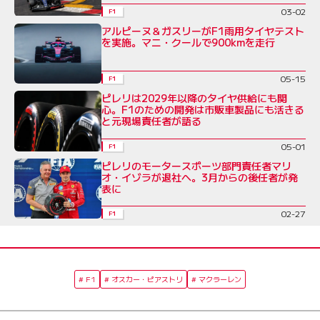
03-02
F1
アルピーヌ＆ガスリーがF1雨用タイヤテスト
を実施。マニ・クールで900kmを走行
05-15
F1
ピレリは2029年以降のタイヤ供給にも関
心。F1のための開発は市販車製品にも活きる
と元現場責任者が語る
05-01
F1
ピレリのモータースポーツ部門責任者マリ
オ・イゾラが退社へ。3月からの後任者が発
表に
02-27
F1
F1
オスカー・ピアストリ
マクラーレン