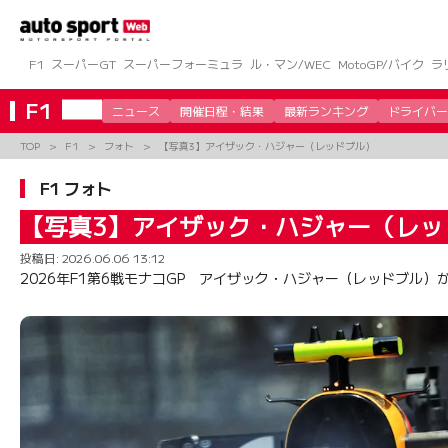
コ
ン
テ
ン
F1
スーパーGT
スーパーフォーミュラ
ル・マン/WEC
MotoGP/バイク
ラ
ツ
へ
F1
ニュース
開催日程・結果
最新ランキング
ドライバー
ス
キ
TOP
F1
フォト
【写真3】アイザック・ハジャー（レッドブル）
ッ
プ
F1 フォト
【写真3】アイザック・ハジャー（レッ
投稿日:
2026.06.06 13:12
2026年F1第6戦モナコGP アイザック・ハジャー（レッドブル）が