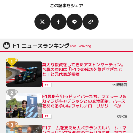
この記事をシェア
F1 ニュースランキング
莫大な投資をしてきたアストンマーティン。
苦戦の原因は「F1での成功を急ぎすぎたこ
と」と元代表が指摘
15時間前
F1
F1昇格を狙うドライバーたち。フェラーリ＆
カマラがキャデラックとの交渉開始。ハース
をめぐる争いはフォルナローリがリードか
08-08
F1
F1チームを支えた大ベテランのルパート・マ
ンウォリングが49年のキャリアに幕。かつて