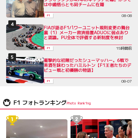
は中嶋悟らとも同チームに在籍
08-08
F1
FIAが語るF1パワーユニット規則変更の舞台
裏（1）メーカー救済措置ADUOに弱点あり
と認識。PU全体で評価する新制度を検討
15時間前
F1
衝撃的な初陣だったシューマッハー。6戦で
美酒を味わったハミルトン【F1王者たちのデ
ビュー戦と初優勝の物語】
08-07
F1
F1 フォトランキング