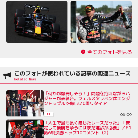
全てのフォトを見る
このフォトが使われている記事の関連ニュース
「何かが爆発しそう！」問題を抱えながらハ
ジャーが表彰台。フェルスタッペンはエンジ
ントラブルで悔しい0周リタイア
06-09
F1
「人生で最も長く感じたレースだった」「安
定して優勝を争うにはまだ進歩が必要」／F1
第6戦決勝トップ10コメント（2）