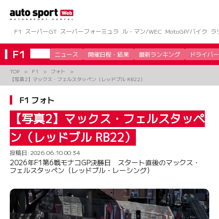
コ
ン
テ
ン
F1
スーパーGT
スーパーフォーミュラ
ル・マン/WEC
MotoGP/バイク
ラ
ツ
へ
F1
ニュース
開催日程・結果
最新ランキング
ドライバー
ス
キ
TOP
F1
フォト
ッ
【写真2】マックス・フェルスタッペン（レッドブル RB22）
プ
F1 フォト
【写真2】マックス・フェルスタッペ
ン（レッドブル RB22）
投稿日:
2026.06.10 00:34
2026年F1第6戦モナコGP決勝日 スタート直後のマックス・
フェルスタッペン（レッドブル・レーシング）