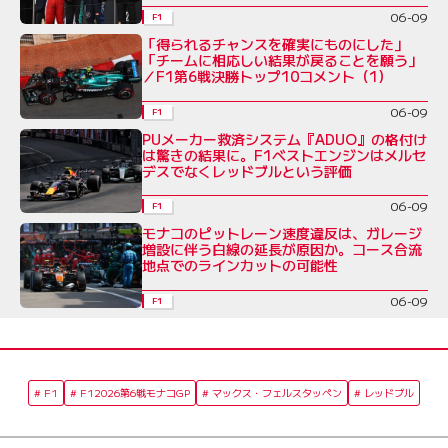
06-09
F1
「得られるチャンスを確実にものにした」
「チームに相応しい結果が戻ることを願う」
／F1第6戦決勝トップ10コメント（1）
06-09
F1
PUメーカー救済システム『ADUO』の格付け
は驚きの結果に。F1ベストエンジンはメルセ
デスでなくレッドブルという評価
06-09
F1
モナコのピットレーン速度違反は、ガレージ
増設に伴う白線の延長が原因か。コース合流
地点でのラインカットの可能性
06-09
F1
F1
F12026第6戦モナコGP
マックス・フェルスタッペン
レッドブル