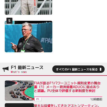
F1 最新ニュース
すべてのF1 最新ニュースを見る
FIAが語るF1パワーユニット規則変更の舞台
裏（1）メーカー救済措置ADUOに弱点あり
と認識。PU全体で評価する新制度を検討
12時間前
F1
莫大な投資をしてきたアストンマーティン。