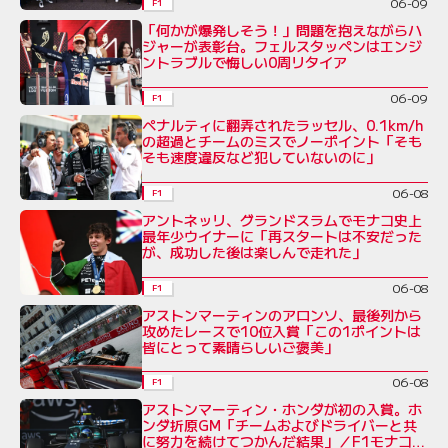
06-09
F1
「何かが爆発しそう！」問題を抱えながらハ
ジャーが表彰台。フェルスタッペンはエンジ
ントラブルで悔しい0周リタイア
06-09
F1
ペナルティに翻弄されたラッセル、0.1km/h
の超過とチームのミスでノーポイント「そも
そも速度違反など犯していないのに」
06-08
F1
アントネッリ、グランドスラムでモナコ史上
最年少ウイナーに「再スタートは不安だった
が、成功した後は楽しんで走れた」
06-08
F1
アストンマーティンのアロンソ、最後列から
攻めたレースで10位入賞「この1ポイントは
皆にとって素晴らしいご褒美」
06-08
F1
アストンマーティン・ホンダが初の入賞。ホ
ンダ折原GM「チームおよびドライバーと共
に努力を続けてつかんだ結果」／F1モナコ