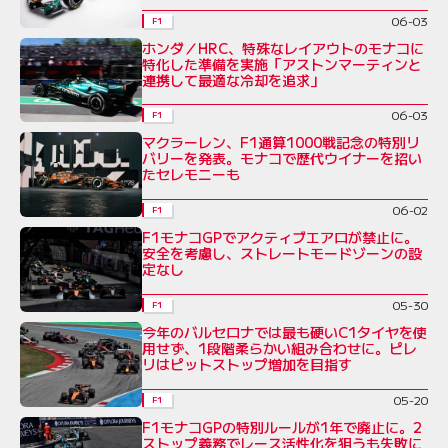
06-03
F1
ホンダ／HRC、特殊なレイアウトのモナコに
特化した準備を実施「アストンマーティンと
連携して最適な冷却を追求」
06-03
F1
マクラーレン、F1通算1000戦記念の特別リ
バリーを発表。モナコで歴代ウイナーを招い
たセレモニーも
06-02
F1
F1モナコGPでアクティブエアロが禁止に。
安全を考慮し、ストレートモードゾーンの設
定なし
05-30
F1
今年のバルセロナでは最も硬いC1タイヤを使
用せず、1段階柔らかい組み合わせに。ピレ
リはピットストップ増加を目指す
05-20
F1
F1モナコGPの特別ルールが1年で廃止に。2
ストップ義務でレース活性化を狙うも失敗に