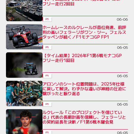
フリー走行2回目
06-06
F1
ホームレースのルクレールが首位発進、前評
判の高いフェラーリがワン・ツー。フェルス
タッペンが続く／F1モナコGP FP1
06-05
F1
【タイム結果】2026年F1第6戦モナコGP
フリー走行1回目
06-05
F1
アロンソのシート位置問題は、2025年仕様
に戻して解決。わずかな違いが神経の圧迫に
繋がったと振り返る
06-05
F1
ルクレール「このプロジェクトを信じてい
る」代表の長期計画を信頼し、フェラーリと
の契約延長を決断／F1第6戦木曜会見
06-05
F1