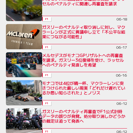
セルのペナルティに関連し再審査を請求
06-18
F1
ガスリーのペナルティ取り消しに対し、マク
ラーレンが正式に異議申し立て「不公平な結
果につながる可能性」
06-17
F1
メルセデスがモナコGPリザルトへの再審査
を請求。ガスリー3位復帰を受け、ラッセル
へのペナルティ見直しを希望
06-16
F1
モナコでは4位が精一杯、マクラーレンに突
きつけられた厳しい現実「どれだけ遅れてい
るか思い知らされた」とノリス
06-12
F1
ガスリーのペナルティ再審査でF1公式計時
データの誤りが発覚。処分取り消しかどうか
の裁定は追って発表へ
06-12
F1