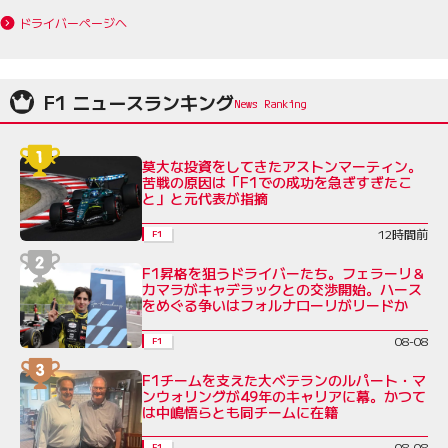
ドライバーページへ
F1 ニュースランキング
莫大な投資をしてきたアストンマーティン。
苦戦の原因は「F1での成功を急ぎすぎたこ
と」と元代表が指摘
12時間前
F1
F1昇格を狙うドライバーたち。フェラーリ＆
カマラがキャデラックとの交渉開始。ハース
をめぐる争いはフォルナローリがリードか
08-08
F1
F1チームを支えた大ベテランのルパート・マ
ンウォリングが49年のキャリアに幕。かつて
は中嶋悟らとも同チームに在籍
08-08
F1