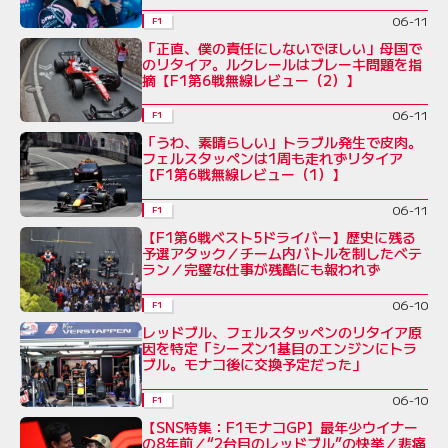
06-11
F1
「正直、僕の責任にしないでほしい」母国で
のリタイア。ルクレールはブレーキ問題を指
摘【F1第6戦無線レビュー（2）】
06-11
F1
「うわ、素晴らしい」トラブル発生で皮肉。
フェルスタッペンは1周も走れずリタイア
【F1第6戦無線レビュー（1）】
06-11
F1
【F1第6戦ベスト5ドライバー】歴史に残る
予選アタック／チーム内バトルを制したベテ
ラン／完璧な仕事が残酷にも報われず
06-10
F1
レッドブル、フェルスタッペンのリタイア原
因を特定「シーズン1基目のエンジンにトラ
ブル。モナコ後に交換予定だった」
06-10
F1
【SNS特集：F1モナコGP】最年少ウイナー
の8年前／“2台目のレッドブル”の快挙／悲痛