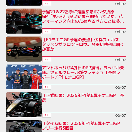
06-07
F1
予選21＆22番手に落胆するホンダ折原
GM「もう少し良い結果を期待していた。パ
フォーマンス向上のためやるべきことは多
い」
06-07
F1
【F1モナコGP予選の要点】伏兵フェルス
タッペンがフロントロウ。今季初勝利に届く
か否か
06-07
F1
アントネッリが4度目のPP獲得。ラッセル失
速。地元ルクレールがクラッシュ【予選レ
ポート／F1モナコGP】
06-07
F1
【正式結果】2026年F1第6戦モナコGP 予
選
06-07
F1
【タイム結果】2026年F1第6戦モナコGP
フリー走行3回目