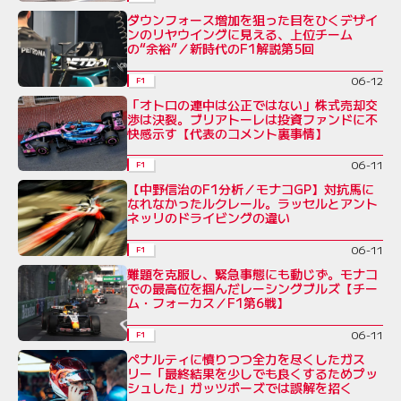
ダウンフォース増加を狙った目をひくデザイ
ンのリヤウイングに見える、上位チーム
の“余裕”／新時代のF1解説第5回
06-12
F1
「オトロの連中は公正ではない」株式売却交
渉は決裂。ブリアトーレは投資ファンドに不
快感示す【代表のコメント裏事情】
06-11
F1
【中野信治のF1分析／モナコGP】対抗馬に
なれなかったルクレール。ラッセルとアント
ネッリのドライビングの違い
06-11
F1
難題を克服し、緊急事態にも動じず。モナコ
での最高位を掴んだレーシングブルズ【チー
ム・フォーカス／F1第6戦】
06-11
F1
ペナルティに憤りつつ全力を尽くしたガス
リー「最終結果を少しでも良くするためプッ
シュした」ガッツポーズでは誤解を招く