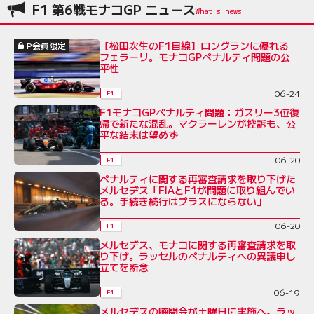
F1 第6戦モナコGP ニュース
【松田次生のF1目線】ロングランに優れる
P会員限定
フェラーリ。モナコGPペナルティ問題の公
平性
06-24
F1
F1モナコGPペナルティ問題：ガスリー3位復
帰で新たな混乱。マクラーレンが控訴も、公
平な結末は望めず
06-20
F1
ペナルティに関する再審査請求を取り下げた
メルセデス「FIAとF1が問題に取り組んでい
る。手続き続行はプラスにならない」
06-20
F1
メルセデス、モナコに関する再審査請求を取
り下げ。ラッセルのペナルティへの異議申し
立てを断念
06-19
F1
メルセデスの聴聞会が土曜日に実施へ。ラッ