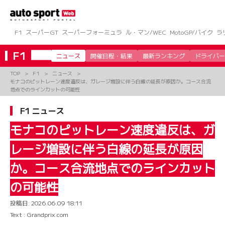
コ
ン
テ
ン
F1
スーパーGT
スーパーフォーミュラ
ル・マン/WEC
MotoGP/バイク
ラ
ツ
へ
F1
ニュース
開催日程・結果
最新ランキング
ドライバー
ス
キ
TOP
F1
ニュース
ッ
モナコのピットレーン速度違反は、ガレージ増設に伴う白線の延長が原因か。コース合流
プ
地点でのラインカットの可能性
F1 ニュース
モナコのピットレーン速度違反は、ガ
レージ増設に伴う白線の延長が原因
か。コース合流地点でのラインカット
の可能性
投稿日:
2026.06.09 18:11
Text : Grandprix.com