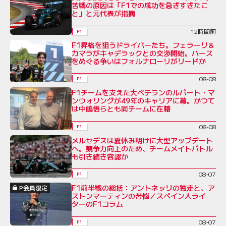
苦戦の原因は「F1での成功を急ぎすぎたこ
と」と元代表が指摘
12時間前
F1
F1昇格を狙うドライバーたち。フェラーリ＆
カマラがキャデラックとの交渉開始。ハース
をめぐる争いはフォルナローリがリードか
08-08
F1
F1チームを支えた大ベテランのルパート・マ
ンウォリングが49年のキャリアに幕。かつて
は中嶋悟らとも同チームに在籍
08-08
F1
メルセデスは夏休み明けに大型アップデート
へ。競争力向上のため、チームメイトバトル
も引き続き容認か
08-07
F1
F1前半戦の総括：アントネッリの独走と、ア
P会員限定
ストンマーティンの苦悩／スペイン人ライ
ターのF1コラム
08-07
F1