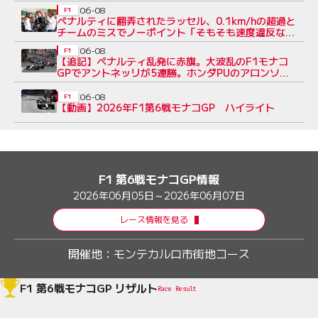
表彰台を逃す
06-08
F1
ペナルティに翻弄されたラッセル、0.1km/hの超過と
チームのミスでノーポイント「そもそも速度違反など
犯していないのに」
06-08
F1
【追記】ペナルティ乱発に赤旗。大波乱のF1モナコ
GPでアントネッリが5連勝。ホンダPUのアロンソが
今季初入賞【決勝レポート】
06-08
F1
【動画】2026年F1第6戦モナコGP ハイライト
F1 第6戦モナコGP情報
2026年06月05日～2026年06月07日
レース情報を見る
開催地：
モンテカルロ市街地コース
F1 第6戦モナコGP リザルト
Race Result