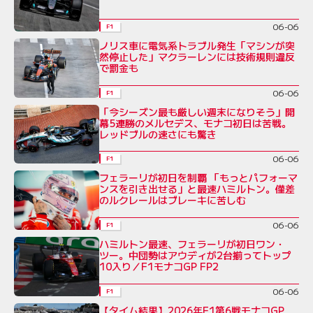
06-06
F1
ノリス車に電気系トラブル発生「マシンが突
然停止した」マクラーレンには技術規則違反
で罰金も
06-06
F1
「今シーズン最も厳しい週末になりそう」開
幕5連勝のメルセデス、モナコ初日は苦戦。
レッドブルの速さにも驚き
06-06
F1
フェラーリが初日を制覇 「もっとパフォーマ
ンスを引き出せる」と最速ハミルトン。僅差
のルクレールはブレーキに苦しむ
06-06
F1
ハミルトン最速、フェラーリが初日ワン・
ツー。中団勢はアウディが2台揃ってトップ
10入り／F1モナコGP FP2
06-06
F1
【タイム結果】2026年F1第6戦モナコGP