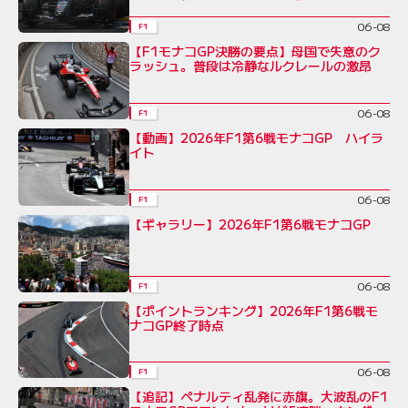
GP
06-08
F1
【F1モナコGP決勝の要点】母国で失意のク
ラッシュ。普段は冷静なルクレールの激昂
06-08
F1
【動画】2026年F1第6戦モナコGP ハイラ
イト
06-08
F1
【ギャラリー】2026年F1第6戦モナコGP
06-08
F1
【ポイントランキング】2026年F1第6戦モ
ナコGP終了時点
06-08
F1
【追記】ペナルティ乱発に赤旗。大波乱のF1