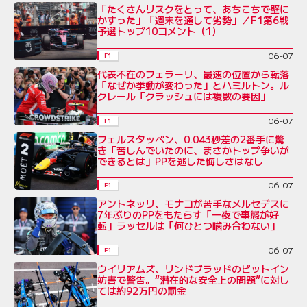
「たくさんリスクをとって、あちこちで壁に
かすった」「週末を通して劣勢」／F1第6戦
予選トップ10コメント（1）
06-07
F1
代表不在のフェラーリ、最速の位置から転落
「なぜか挙動が変わった」とハミルトン。ル
クレール「クラッシュには複数の要因」
06-07
F1
フェルスタッペン、0.043秒差の2番手に驚
き「苦しんでいたのに、まさかトップ争いが
できるとは」PPを逃した悔しさはなし
06-07
F1
アントネッリ、モナコが苦手なメルセデスに
7年ぶりのPPをもたらす「一夜で事態が好
転」ラッセルは「何ひとつ噛み合わない」
06-07
F1
ウイリアムズ、リンドブラッドのピットイン
妨害で警告。“潜在的な安全上の問題”に対し
ては約92万円の罰金