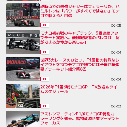
現時点での最強シャシーはフェラーリか。ハ
ミルトンは「パワーがすべてではない」モナ
コで戦えると自信
06-05
F1
モナコ初挑戦のキャデラック、3戦連続アッ
プデート実施へ。優勝経験者のペレスは「何
ができるか今から楽しみ」
06-04
F1
世界3大レースのひとつ。F1屈指の特殊なレ
イアウトを持つモナコで勝つには予選が最重
要／サーキット紹介第8回
06-04
F1
2026年F1第6戦モナコGP TV放送＆タイ
ムスケジュール
06-03
F1
アストンマーティンF1がモナコGP特別カ
ラーリングを発表。鉱物資源企業マーデンを
フォーカス