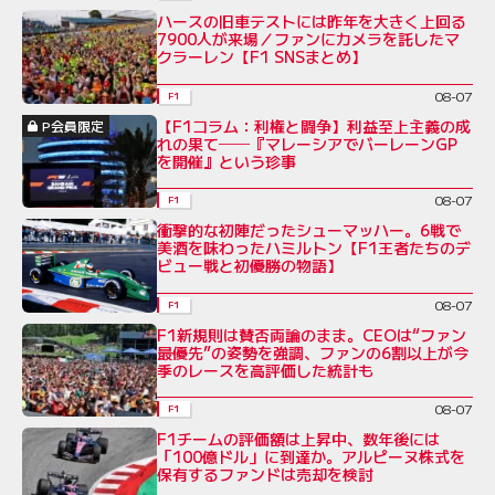
ハースの旧車テストには昨年を大きく上回る
7900人が来場／ファンにカメラを託したマ
クラーレン【F1 SNSまとめ】
08-07
F1
【F1コラム：利権と闘争】利益至上主義の成
P会員限定
れの果て──『マレーシアでバーレーンGP
を開催』という珍事
08-07
F1
衝撃的な初陣だったシューマッハー。6戦で
美酒を味わったハミルトン【F1王者たちのデ
ビュー戦と初優勝の物語】
08-07
F1
F1新規則は賛否両論のまま。CEOは“ファン
最優先”の姿勢を強調、ファンの6割以上が今
季のレースを高評価した統計も
08-07
F1
F1チームの評価額は上昇中、数年後には
「100億ドル」に到達か。アルピーヌ株式を
保有するファンドは売却を検討