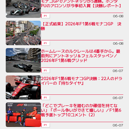
モナコGPでアントネッリが5連勝。ホンダ
PUのアロンソが今季初入賞【決勝レポート】
06-08
F1
【正式結果】2026年F1第6戦モナコGP 決
勝
06-08
F1
ホームレースのルクレールは4番手から。最
前列にアントネッリ＆フェルスタッペン／
2026年F1第6戦グリッド
06-07
F1
2026年F1第6戦モナコGP決勝：22人のドラ
イバーの『持ちタイヤ』
06-07
F1
「どこでブレーキを踏むのか確信を持てな
い」「ポール争いができて嬉しい」／F1第6
戦予選トップ10コメント（2）
06-07
F1