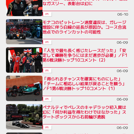
なガスリー、表彰台は幻に
06-10
F1
モナコのピットレーン速度違反は、ガレージ
増設に伴う白線の延長が原因か。コース合流
地点でのラインカットの可能性
06-09
F1
「人生で最も長く感じたレースだった」「安
定して優勝を争うにはまだ進歩が必要」／F1
第6戦決勝トップ10コメント（2）
06-09
F1
「得られるチャンスを確実にものにした」
「チームに相応しい結果が戻ることを願う」
／F1第6戦決勝トップ10コメント（1）
06-09
F1
ペナルティでペレスのキャデラック初入賞は
幻に「何か利益を得たわけではなかった」ス
タートボックスから右前輪が逸脱
06-09
F1