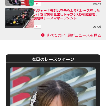
08-07
F1
ハジャー「表彰台を争うようなレースをした
い」安定感を見出しトップ6入りを継続も、
課題はレースマネージメント
08-06
F1
すべてのF1 最新ニュースを見る
本日のレースクイーン