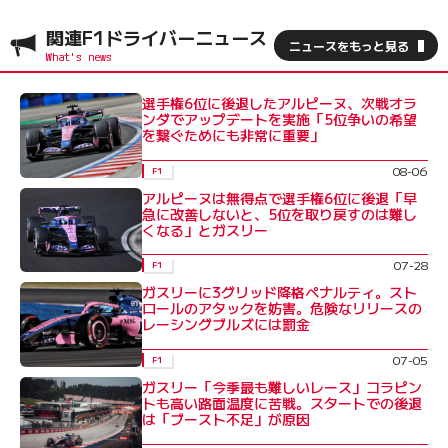
関連F1ドライバーニュース
ニュースをもっと見る
選手権6位に後退したアルピーヌ、次戦オラ
ンダでアップデートを実施「5位争いの希望
を繋ぐためにも非常に重要」
08-06
F1
アルピーヌは無得点で選手権6位に後退「早
急に改善しないと、5位を取り戻すのは難し
くなる」とガスリー
07-28
F1
ガスリーに3グリッド降格ペナルティ。スト
ロールのアタックを妨害。危険なリリースの
レーシングブルズには罰金
07-05
F1
ガスリー「今季最も難しいレース」コラピン
トも高い路面温度に苦戦。スタートでの後退
は「ブースト不足」が原因