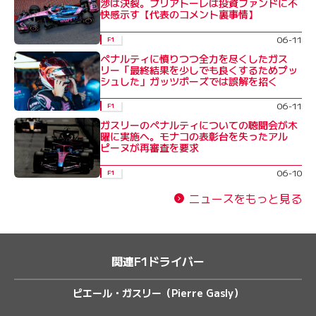
渉は決裂。ブリアトーレは投資ファンドに不
快感示す【代表のコメント裏事情】
06-11
F1
ペナルティに憤りつつ全力を尽くしたガス
リー「最終結果を少しでも良くするためプッ
シュした」ガッツポーズでは誤解を招く
06-11
F1
ガスリーのペナルティについての聴聞会が木
曜に実施へ。モナコの表彰台を失ったアル
ピーヌが再審査を要求
06-10
F1
ニュースをもっと見る
関連F1ドライバー
ピエール・ガスリー（Pierre Gasly）