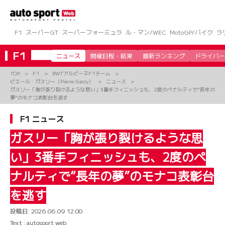
コ
ン
テ
ン
F1
スーパーGT
スーパーフォーミュラ
ル・マン/WEC
MotoGP/バイク
ラ
ツ
へ
F1
ニュース
開催日程・結果
最新ランキング
ドライバー
ス
キ
TOP
F1
BWTアルピーヌF1チーム
ッ
ピエール・ガスリー（Pierre Gasly）
ニュース
プ
ガスリー「胸が張り裂けるような思い」3番手フィニッシュも、2度のペナルティで“長年の
夢”のモナコ表彰台を逃す
F1 ニュース
ガスリー「胸が張り裂けるような思
い」3番手フィニッシュも、2度のペ
ナルティで“長年の夢”のモナコ表彰台
を逃す
投稿日:
2026.06.09 12:00
Text : autosport web