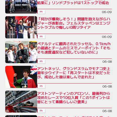
結果に」リンドブラッドは1ストップで成功
06-09
F1
「何かが爆発しそう！」問題を抱えながらハ
ジャーが表彰台。フェルスタッペンはエンジ
ントラブルで悔しい0周リタイア
06-09
F1
ペナルティに翻弄されたラッセル、0.1km/h
の超過とチームのミスでノーポイント「そも
そも速度違反など犯していないのに」
06-08
F1
アントネッリ、グランドスラムでモナコ史上
最年少ウイナーに「再スタートは不安だった
が、成功した後は楽しんで走れた」
06-08
F1
アストンマーティンのアロンソ、最後列から
攻めたレースで10位入賞「この1ポイントは
皆にとって素晴らしいご褒美」
06-08
F1