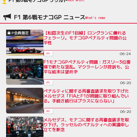
F1 第6戦モナコGP ニュース
【松田次生のF1目線】ロングランに優れる
P会員限定
フェラーリ。モナコGPペナルティ問題の公
平性
06-24
F1
F1モナコGPペナルティ問題：ガスリー3位復
帰で新たな混乱。マクラーレンが控訴も、公
平な結末は望めず
06-20
F1
ペナルティに関する再審査請求を取り下げた
メルセデス「FIAとF1が問題に取り組んでい
る。手続き続行はプラスにならない」
06-20
F1
メルセデス、モナコに関する再審査請求を取
り下げ。ラッセルのペナルティへの異議申し
立てを断念