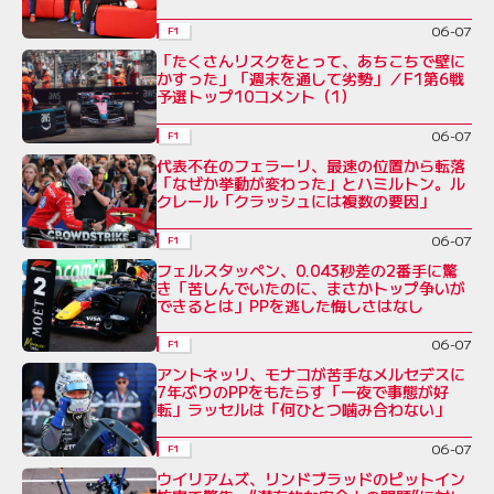
06-07
F1
「たくさんリスクをとって、あちこちで壁に
かすった」「週末を通して劣勢」／F1第6戦
予選トップ10コメント（1）
06-07
F1
代表不在のフェラーリ、最速の位置から転落
「なぜか挙動が変わった」とハミルトン。ル
クレール「クラッシュには複数の要因」
06-07
F1
フェルスタッペン、0.043秒差の2番手に驚
き「苦しんでいたのに、まさかトップ争いが
できるとは」PPを逃した悔しさはなし
06-07
F1
アントネッリ、モナコが苦手なメルセデスに
7年ぶりのPPをもたらす「一夜で事態が好
転」ラッセルは「何ひとつ噛み合わない」
06-07
F1
ウイリアムズ、リンドブラッドのピットイン