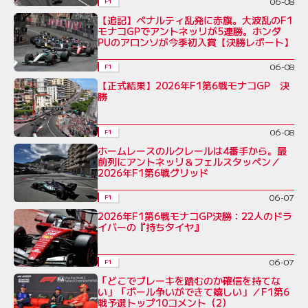
06-08
F1
【追記】ペナルティ乱発に赤旗。大波乱のF1
モナコGPでアントネッリが5連勝。ホンダ
PUのアロンソが今季初入賞【決勝レポート】
06-08
F1
【正式結果】2026年F1第6戦モナコGP 決
勝
06-08
F1
ホームレースのルクレールは4番手から。最
前列にアントネッリ＆フェルスタッペン／
2026年F1第6戦グリッド
06-07
F1
2026年F1第6戦モナコGP決勝：22人のドラ
イバーの『持ちタイヤ』
06-07
F1
「どこでブレーキを踏むのか確信を持てな
い」「ポール争いができて嬉しい」／F1第6
戦予選トップ10コメント（2）