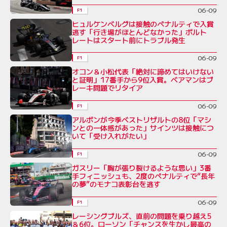
06-09
F1
ヒュルケンベルグは接触のペナルティで入賞
逃す「行き場がほとんどなかった」ボルト
レートはスタート前にトラブル発生
06-09
F1
オコン＆小松代表「絶対に諦めてはいけない
と証明」17番手から9位入賞。ベアマンはブ
レーキ問題でリタイア
06-09
F1
アルボンが今季ベストリザルトの8位「マシ
ンとの一体感があった」サインツは接触につ
いて「受け入れがたい」
06-09
F1
ガスリー「胸が張り裂けるような思い」3番
手フィニッシュも、2度のペナルティで“長年
の夢”のモナコ表彰台を逃す
06-09
F1
レーシングブルズ、直前の問題を乗り越え5
＆6位。ローソン「チャンスを生かし最高の