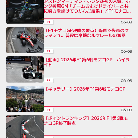
アストンマーティン・ホンダが初の入賞。ホ
ンダ折原GM「チームおよびドライバーと共
に努力を続けてつかんだ結果」／F1モナコ
GP
06-08
F1
【F1モナコGP決勝の要点】母国で失意のク
ラッシュ。普段は冷静なルクレールの激昂
06-08
F1
【動画】2026年F1第6戦モナコGP ハイラ
イト
06-08
F1
【ギャラリー】2026年F1第6戦モナコGP
06-08
F1
【ポイントランキング】2026年F1第6戦モ
ナコGP終了時点