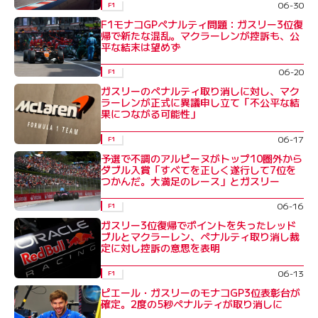
06-30
F1
F1モナコGPペナルティ問題：ガスリー3位復
帰で新たな混乱。マクラーレンが控訴も、公
平な結末は望めず
06-20
F1
ガスリーのペナルティ取り消しに対し、マク
ラーレンが正式に異議申し立て「不公平な結
果につながる可能性」
06-17
F1
予選で不調のアルピーヌがトップ10圏外から
ダブル入賞「すべてを正しく遂行して7位を
つかんだ。大満足のレース」とガスリー
06-16
F1
ガスリー3位復帰でポイントを失ったレッド
ブルとマクラーレン、ペナルティ取り消し裁
定に対し控訴の意思を表明
06-13
F1
ピエール・ガスリーのモナコGP3位表彰台が
確定。2度の5秒ペナルティが取り消しに