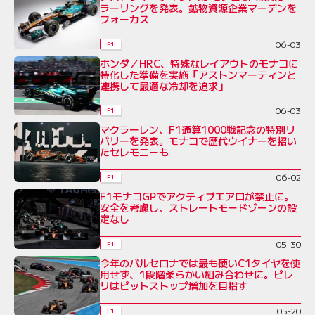
ラーリングを発表。鉱物資源企業マーデンを
フォーカス
06-03
F1
ホンダ／HRC、特殊なレイアウトのモナコに
特化した準備を実施「アストンマーティンと
連携して最適な冷却を追求」
06-03
F1
マクラーレン、F1通算1000戦記念の特別リ
バリーを発表。モナコで歴代ウイナーを招い
たセレモニーも
06-02
F1
F1モナコGPでアクティブエアロが禁止に。
安全を考慮し、ストレートモードゾーンの設
定なし
05-30
F1
今年のバルセロナでは最も硬いC1タイヤを使
用せず、1段階柔らかい組み合わせに。ピレ
リはピットストップ増加を目指す
05-20
F1