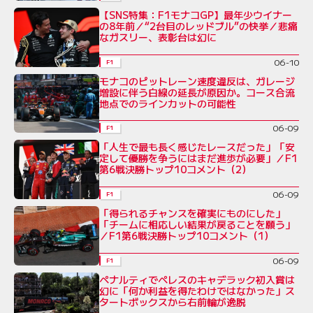
【SNS特集：F1モナコGP】最年少ウイナー
の8年前／“2台目のレッドブル”の快挙／悲痛
なガスリー、表彰台は幻に
06-10
F1
モナコのピットレーン速度違反は、ガレージ
増設に伴う白線の延長が原因か。コース合流
地点でのラインカットの可能性
06-09
F1
「人生で最も長く感じたレースだった」「安
定して優勝を争うにはまだ進歩が必要」／F1
第6戦決勝トップ10コメント（2）
06-09
F1
「得られるチャンスを確実にものにした」
「チームに相応しい結果が戻ることを願う」
／F1第6戦決勝トップ10コメント（1）
06-09
F1
ペナルティでペレスのキャデラック初入賞は
幻に「何か利益を得たわけではなかった」ス
タートボックスから右前輪が逸脱