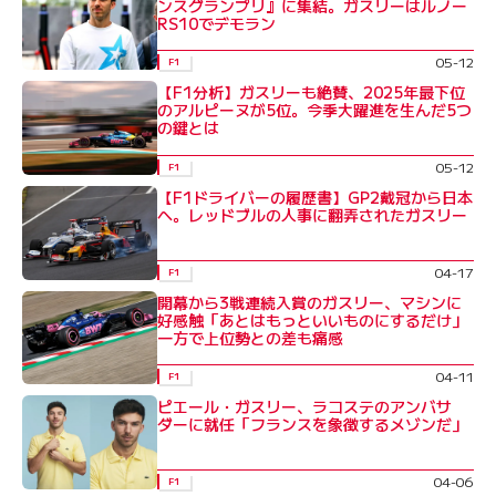
ンスグランプリ』に集結。ガスリーはルノー
RS10でデモラン
05-12
F1
【F1分析】ガスリーも絶賛、2025年最下位
のアルピーヌが5位。今季大躍進を生んだ5つ
の鍵とは
05-12
F1
【F1ドライバーの履歴書】GP2戴冠から日本
へ。レッドブルの人事に翻弄されたガスリー
04-17
F1
開幕から3戦連続入賞のガスリー、マシンに
好感触「あとはもっといいものにするだけ」
一方で上位勢との差も痛感
04-11
F1
ピエール・ガスリー、ラコステのアンバサ
ダーに就任「フランスを象徴するメゾンだ」
04-06
F1