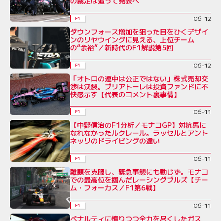
の裁定は追って発表へ
06-12
F1
ダウンフォース増加を狙った目をひくデザイ
ンのリヤウイングに見える、上位チーム
の“余裕”／新時代のF1解説第5回
06-12
F1
「オトロの連中は公正ではない」株式売却交
渉は決裂。ブリアトーレは投資ファンドに不
快感示す【代表のコメント裏事情】
06-11
F1
【中野信治のF1分析／モナコGP】対抗馬に
なれなかったルクレール。ラッセルとアント
ネッリのドライビングの違い
06-11
F1
難題を克服し、緊急事態にも動じず。モナコ
での最高位を掴んだレーシングブルズ【チー
ム・フォーカス／F1第6戦】
06-11
F1
ペナルティに憤りつつ全力を尽くしたガス