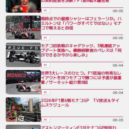
の契約延長を決断／F1第6戦木曜会見
06-05
F1
現時点での最強シャシーはフェラーリか。ハ
ミルトンは「パワーがすべてではない」モナ
コで戦えると自信
06-05
F1
モナコ初挑戦のキャデラック、3戦連続アッ
プデート実施へ。優勝経験者のペレスは「何
ができるか今から楽しみ」
06-04
F1
世界3大レースのひとつ。F1屈指の特殊なレ
イアウトを持つモナコで勝つには予選が最重
要／サーキット紹介第8回
06-04
F1
2026年F1第6戦モナコGP TV放送＆タイ
ムスケジュール
06-03
F1
アストンマーティンF1がモナコGP特別カ