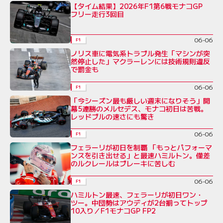
【タイム結果】2026年F1第6戦モナコGP
フリー走行3回目
06-06
F1
ノリス車に電気系トラブル発生「マシンが突
然停止した」マクラーレンには技術規則違反
で罰金も
06-06
F1
「今シーズン最も厳しい週末になりそう」開
幕5連勝のメルセデス、モナコ初日は苦戦。
レッドブルの速さにも驚き
06-06
F1
フェラーリが初日を制覇 「もっとパフォーマ
ンスを引き出せる」と最速ハミルトン。僅差
のルクレールはブレーキに苦しむ
06-06
F1
ハミルトン最速、フェラーリが初日ワン・
ツー。中団勢はアウディが2台揃ってトップ
10入り／F1モナコGP FP2