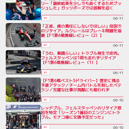
リー「最終結果を少しでも良くするためプッ
シュした」ガッツポーズでは誤解を招く
06-11
F1
「正直、僕の責任にしないでほしい」母国で
のリタイア。ルクレールはブレーキ問題を指
摘【F1第6戦無線レビュー（2）】
06-11
F1
「うわ、素晴らしい」トラブル発生で皮肉。
フェルスタッペンは1周も走れずリタイア
【F1第6戦無線レビュー（1）】
06-11
F1
【F1第6戦ベスト5ドライバー】歴史に残る
予選アタック／チーム内バトルを制したベテ
ラン／完璧な仕事が残酷にも報われず
06-10
F1
レッドブル、フェルスタッペンのリタイア原
因を特定「シーズン1基目のエンジンにトラ
ブル。モナコ後に交換予定だった」
06-10
F1