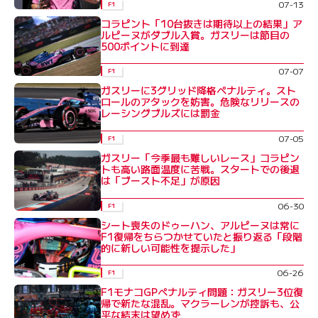
07-13
F1
コラピント「10台抜きは期待以上の結果」ア
ルピーヌがダブル入賞。ガスリーは節目の
500ポイントに到達
07-07
F1
ガスリーに3グリッド降格ペナルティ。スト
ロールのアタックを妨害。危険なリリースの
レーシングブルズには罰金
07-05
F1
ガスリー「今季最も難しいレース」コラピン
トも高い路面温度に苦戦。スタートでの後退
は「ブースト不足」が原因
06-30
F1
シート喪失のドゥーハン、アルピーヌは常に
F1復帰をちらつかせていたと振り返る「段階
的に新しい可能性を提示した」
06-26
F1
F1モナコGPペナルティ問題：ガスリー3位復
帰で新たな混乱。マクラーレンが控訴も、公
平な結末は望めず