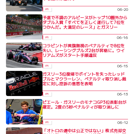
06-20
F1
予選で不調のアルピーヌがトップ10圏外から
ダブル入賞「すべてを正しく遂行して7位を
つかんだ。大満足のレース」とガスリー
06-16
F1
コラピントが黄旗無視のペナルティで8位を
失い、レーシングブルズ2台が昇格に。ウイ
リアムズがスタート手順違反
06-15
F1
ガスリー3位復帰でポイントを失ったレッド
ブルとマクラーレン、ペナルティ取り消し裁
定に対し控訴の意思を表明
06-13
F1
ピエール・ガスリーのモナコGP3位表彰台が
確定。2度の5秒ペナルティが取り消しに
06-12
F1
「オトロの連中は公正ではない」株式売却交