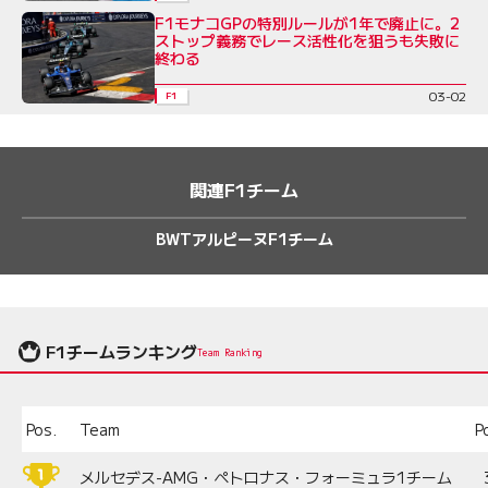
F1モナコGPの特別ルールが1年で廃止に。2
ストップ義務でレース活性化を狙うも失敗に
終わる
03-02
F1
関連F1チーム
BWTアルピーヌF1チーム
F1チームランキング
Team Ranking
Pos.
Team
P
メルセデス-AMG・ペトロナス・フォーミュラ1チーム