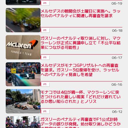
06-19
F1
メルセデスの聴聞会が土曜日に実施へ。ラッ
セルのペナルティに関連し再審査を請求
06-18
F1
ガスリーのペナルティ取り消しに対し、マク
ラーレンが正式に異議申し立て「不公平な結
果につながる可能性」
06-17
F1
メルセデスがモナコGPリザルトへの再審査
を請求。ガスリー3位復帰を受け、ラッセル
へのペナルティ見直しを希望
06-16
F1
モナコでは4位が精一杯、マクラーレンに突
きつけられた厳しい現実「どれだけ遅れてい
るか思い知らされた」とノリス
06-12
F1
ガスリーのペナルティ再審査でF1公式計時
データの誤りが発覚。処分取り消しかどうか