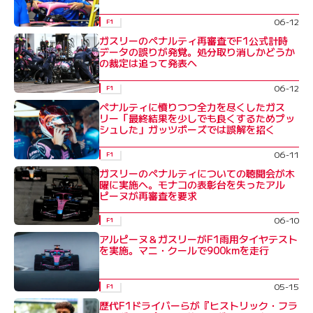
06-12
F1
ガスリーのペナルティ再審査でF1公式計時
データの誤りが発覚。処分取り消しかどうか
の裁定は追って発表へ
06-12
F1
ペナルティに憤りつつ全力を尽くしたガス
リー「最終結果を少しでも良くするためプッ
シュした」ガッツポーズでは誤解を招く
06-11
F1
ガスリーのペナルティについての聴聞会が木
曜に実施へ。モナコの表彰台を失ったアル
ピーヌが再審査を要求
06-10
F1
アルピーヌ＆ガスリーがF1雨用タイヤテスト
を実施。マニ・クールで900kmを走行
05-15
F1
歴代F1ドライバーらが『ヒストリック・フラ