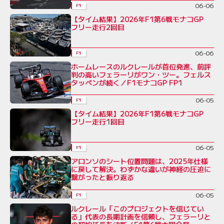
06-06
F1
【タイム結果】2026年F1第6戦モナコGP
フリー走行2回目
06-06
F1
ホームレースのルクレールが首位発進、前評
判の高いフェラーリがワン・ツー。フェルス
タッペンが続く／F1モナコGP FP1
06-05
F1
【タイム結果】2026年F1第6戦モナコGP
フリー走行1回目
06-05
F1
アロンソのシート位置問題は、2025年仕様
に戻して解決。わずかな違いが神経の圧迫に
繋がったと振り返る
06-05
F1
ルクレール「このプロジェクトを信じてい
る」代表の長期計画を信頼し、フェラーリと