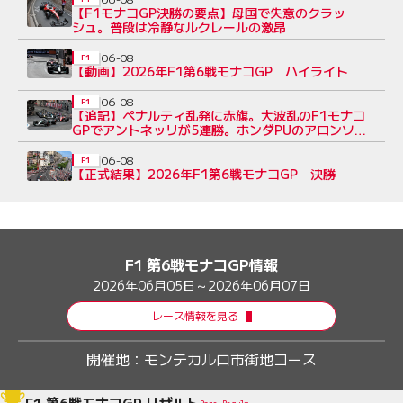
【F1モナコGP決勝の要点】母国で失意のクラッ
シュ。普段は冷静なルクレールの激昂
06-08
F1
【動画】2026年F1第6戦モナコGP ハイライト
06-08
F1
【追記】ペナルティ乱発に赤旗。大波乱のF1モナコ
GPでアントネッリが5連勝。ホンダPUのアロンソが
今季初入賞【決勝レポート】
06-08
F1
【正式結果】2026年F1第6戦モナコGP 決勝
F1 第6戦モナコGP情報
2026年06月05日～2026年06月07日
レース情報を見る
開催地：
モンテカルロ市街地コース
F1 第6戦モナコGP リザルト
Race Result