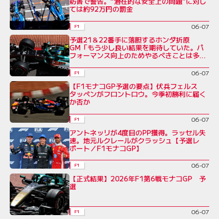
妨害で警告。“潜在的な安全上の問題”に対し
ては約92万円の罰金
06-07
F1
予選21＆22番手に落胆するホンダ折原
GM「もう少し良い結果を期待していた。パ
フォーマンス向上のためやるべきことは多
い」
06-07
F1
【F1モナコGP予選の要点】伏兵フェルス
タッペンがフロントロウ。今季初勝利に届く
か否か
06-07
F1
アントネッリが4度目のPP獲得。ラッセル失
速。地元ルクレールがクラッシュ【予選レ
ポート／F1モナコGP】
06-07
F1
【正式結果】2026年F1第6戦モナコGP 予
選
06-07
F1