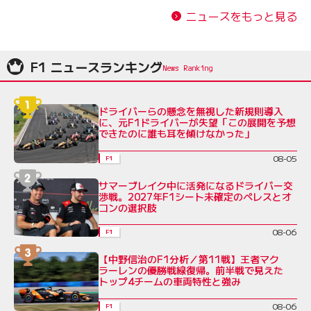
ニュースをもっと見る
F1 ニュースランキング
ドライバーらの懸念を無視した新規則導入
に、元F1ドライバーが失望「この展開を予想
できたのに誰も耳を傾けなかった」
08-05
F1
サマーブレイク中に活発になるドライバー交
渉戦。2027年F1シート未確定のペレスとオ
コンの選択肢
08-06
F1
【中野信治のF1分析／第11戦】王者マク
ラーレンの優勝戦線復帰。前半戦で見えた
トップ4チームの車両特性と強み
08-06
F1