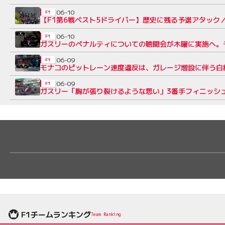
06-10
F1
【F1第6戦ベスト5ドライバー】歴史に残る予選アタッ
06-10
F1
ガスリーのペナルティについての聴聞会が木曜に実施へ。
06-09
F1
モナコのピットレーン速度違反は、ガレージ増設に伴う白
06-09
F1
ガスリー「胸が張り裂けるような思い」3番手フィニッシュ
F1チームランキング
Team Ranking