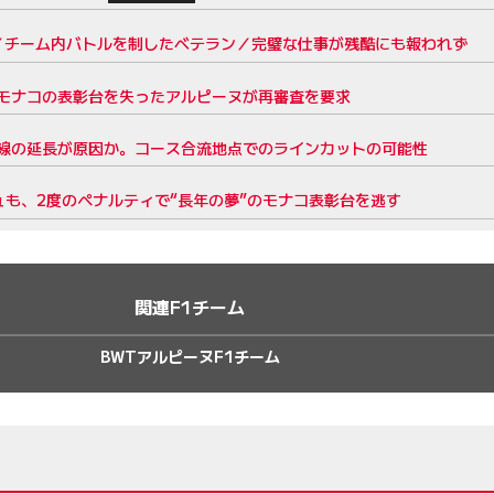
ク／チーム内バトルを制したベテラン／完璧な仕事が残酷にも報われず
モナコの表彰台を失ったアルピーヌが再審査を要求
線の延長が原因か。コース合流地点でのラインカットの可能性
も、2度のペナルティで“長年の夢”のモナコ表彰台を逃す
関連F1チーム
BWTアルピーヌF1チーム