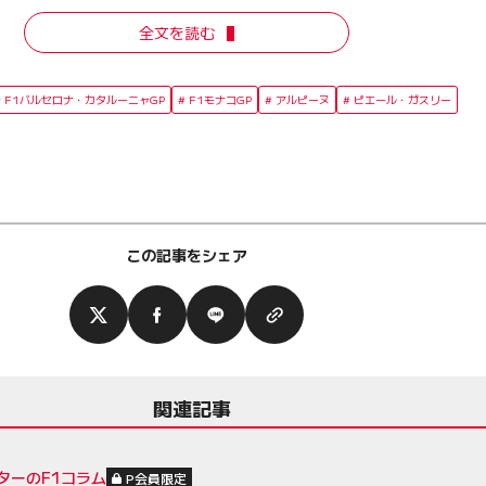
全文を読む
F1バルセロナ・カタルーニャGP
F1モナコGP
アルピーヌ
ピエール・ガスリー
この記事をシェア
関連記事
ターのF1コラム
P会員限定