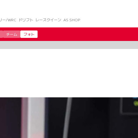
リー/WRC
ドリフト
レースクイーン
AS SHOP
チーム
フォト