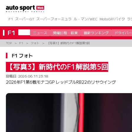
コ
ン
テ
ン
F1
スーパーGT
スーパーフォーミュラ
ル・マン/WEC
MotoGP/バイク
ラ
ツ
へ
F1
ニュース
開催日程・結果
最新ランキング
ドライバー
ス
キ
TOP
F1
フォト
【写真3】新時代のF1解説第5回
ッ
プ
F1 フォト
【写真3】新時代のF1解説第5回
投稿日:
2026.06.11 23:18
2026年F1第6戦モナコGP レッドブルRB22のリヤウイング