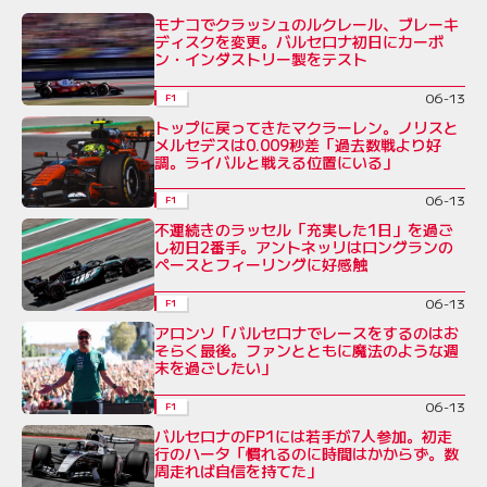
モナコでクラッシュのルクレール、ブレーキ
ディスクを変更。バルセロナ初日にカーボ
ン・インダストリー製をテスト
06-13
F1
トップに戻ってきたマクラーレン。ノリスと
メルセデスは0.009秒差「過去数戦より好
調。ライバルと戦える位置にいる」
06-13
F1
不運続きのラッセル「充実した1日」を過ご
し初日2番手。アントネッリはロングランの
ペースとフィーリングに好感触
06-13
F1
アロンソ「バルセロナでレースをするのはお
そらく最後。ファンとともに魔法のような週
末を過ごしたい」
06-13
F1
バルセロナのFP1には若手が7人参加。初走
行のハータ「慣れるのに時間はかからず。数
周走れば自信を持てた」