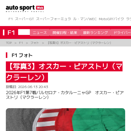
コ
ン
テ
ン
F1
スーパーGT
スーパーフォーミュラ
ル・マン/WEC
MotoGP/バイク
ラ
ツ
へ
F1
ニュース
開催日程・結果
最新ランキング
ドライバー
ス
キ
TOP
F1
フォト
【写真3】オスカー・ピアストリ（マクラーレン）
ッ
プ
F1 フォト
【写真3】オスカー・ピアストリ（マ
クラーレン）
投稿日:
2026.06.13 20:43
2026年F1第7戦バルセロナ・カタルーニャGP オスカー・ピア
ストリ（マクラーレン）