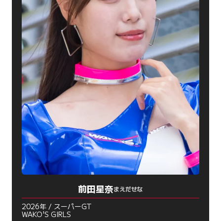
前田星奈
まえだせな
2026年 / スーパーGT
WAKO'S GIRLS