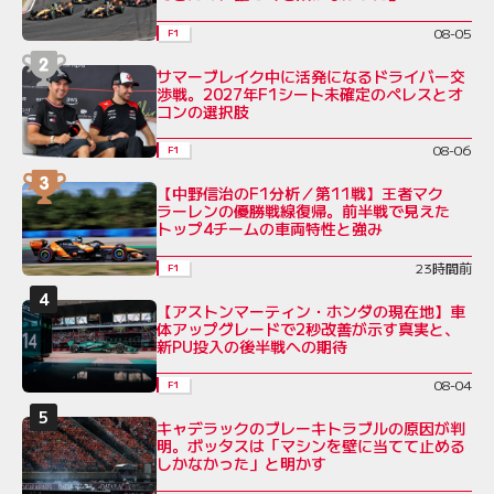
08-05
F1
サマーブレイク中に活発になるドライバー交
渉戦。2027年F1シート未確定のペレスとオ
コンの選択肢
08-06
F1
【中野信治のF1分析／第11戦】王者マク
ラーレンの優勝戦線復帰。前半戦で見えた
トップ4チームの車両特性と強み
23時間前
F1
【アストンマーティン・ホンダの現在地】車
体アップグレードで2秒改善が示す真実と、
新PU投入の後半戦への期待
08-04
F1
キャデラックのブレーキトラブルの原因が判
明。ボッタスは「マシンを壁に当てて止める
しかなかった」と明かす