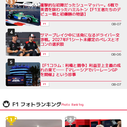
衝撃的な初陣だったシューマッハー。6戦で
美酒を味わったハミルトン【F1王者たちのデ
ビュー戦と初優勝の物語】
08-07
F1
サマーブレイク中に活発になるドライバー交
渉戦。2027年F1シート未確定のペレスとオ
コンの選択肢
08-06
F1
【F1コラム：利権と闘争】利益至上主義の成
れの果て──『マレーシアでバーレーンGP
を開催』という珍事
08-07
F1
F1 フォトランキング