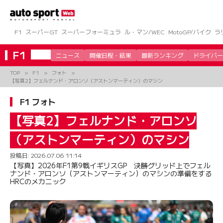
コ
ン
テ
ン
F1
スーパーGT
スーパーフォーミュラ
ル・マン/WEC
MotoGP/バイク
ラ
ツ
へ
F1
ニュース
開催日程・結果
最新ランキング
ドライバー
ス
キ
TOP
F1
フォト
ッ
【写真2】フェルナンド・アロンソ（アストンマーティン）のマシン
プ
F1 フォト
【写真2】フェルナンド・アロンソ
（アストンマーティン）のマシン
投稿日:
2026.07.06 11:14
【写真】2026年F1第9戦イギリスGP 決勝グリッド上でフェル
ナンド・アロンソ（アストンマーティン）のマシンの準備をする
HRCのメカニック