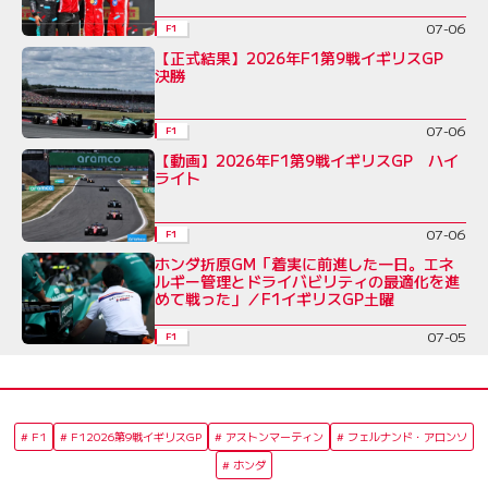
07-06
F1
【正式結果】2026年F1第9戦イギリスGP
決勝
07-06
F1
【動画】2026年F1第9戦イギリスGP ハイ
ライト
07-06
F1
ホンダ折原GM「着実に前進した一日。エネ
ルギー管理とドライバビリティの最適化を進
めて戦った」／F1イギリスGP土曜
07-05
F1
F1
F12026第9戦イギリスGP
アストンマーティン
フェルナンド・アロンソ
ホンダ