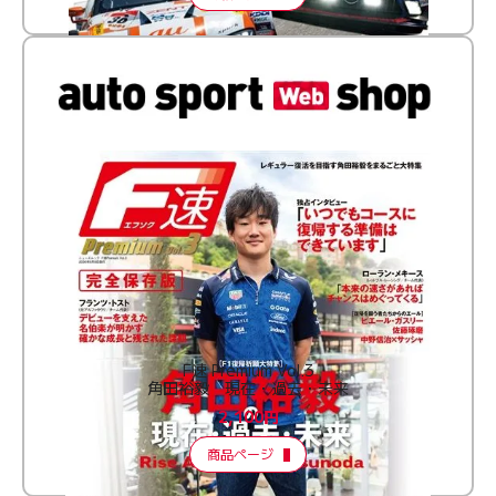
F速 Premium Vol.3
角田裕毅 現在・過去・未来
2,100円
商品ページ