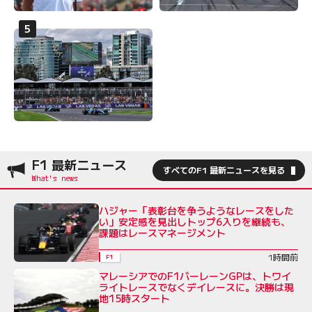
F1 最新ニュース
すべてのF1 最新ニュースを見る
ハジャー「表彰台を争うようなレースをした
い」安定感を見出しトップ6入りを継続も、
課題はレースマネージメント
1時間前
F1
マレーシアでのF1バーレーンGPは、トワイ
ライトレースでなくデイレースに。決勝は現
地15時スタート