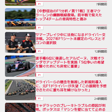
7時間前
F1
【中野信治のF1分析／第11戦】王者マク
ラーレンの優勝戦線復帰。前半戦で見えた
トップ4チームの車両特性と強み
7時間前
F1
サマーブレイク中に活発になるドライバー交
渉戦。2027年F1シート未確定のペレスとオ
コンの選択肢
12時間前
F1
選手権6位に後退したアルピーヌ、次戦オラ
ンダでアップデートを実施「5位争いの希望
を繋ぐためにも非常に重要」
12時間前
F1
ドライバーらの懸念を無視した新規則導入
に、元F1ドライバーが失望「この展開を予想
できたのに誰も耳を傾けなかった」
24時間前
F1
キャデラックのブレーキトラブルの原因が判
明。ボッタスは「マシンを壁に当てて止める