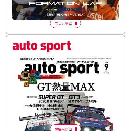
倒す相手を、信じてる。小林利徠斗 × 野村勇斗
【FORMATION LAP Produced by auto sport】
2026 Episode 2
もっと見る
［ SUPER GT 熱闘“再点火”特集 ］
RE:IGNITION
詳細を見る