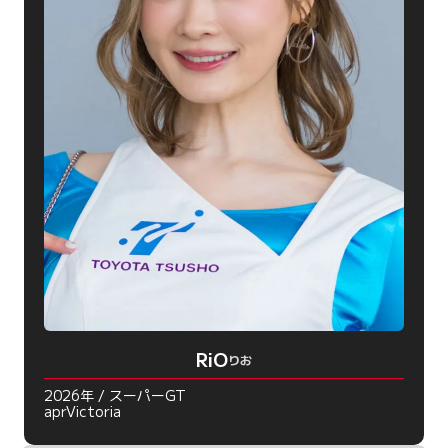
RiO
りお
2026年 / スーパーGT
aprVictoria