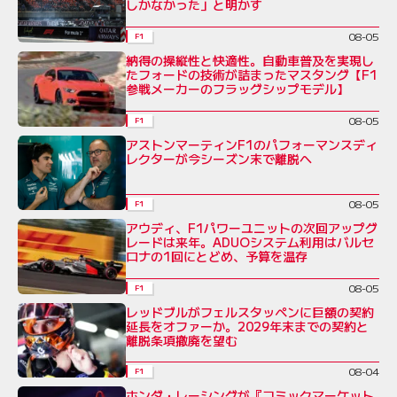
しかなかった」と明かす
08-05
F1
納得の操縦性と快適性。自動車普及を実現し
たフォードの技術が詰まったマスタング【F1
参戦メーカーのフラッグシップモデル】
08-05
F1
アストンマーティンF1のパフォーマンスディ
レクターが今シーズン末で離脱へ
08-05
F1
アウディ、F1パワーユニットの次回アップグ
レードは来年。ADUOシステム利用はバルセ
ロナの1回にとどめ、予算を温存
08-05
F1
レッドブルがフェルスタッペンに巨額の契約
延長をオファーか。2029年末までの契約と
離脱条項撤廃を望む
08-04
F1
ホンダ・レーシングが『コミックマーケット