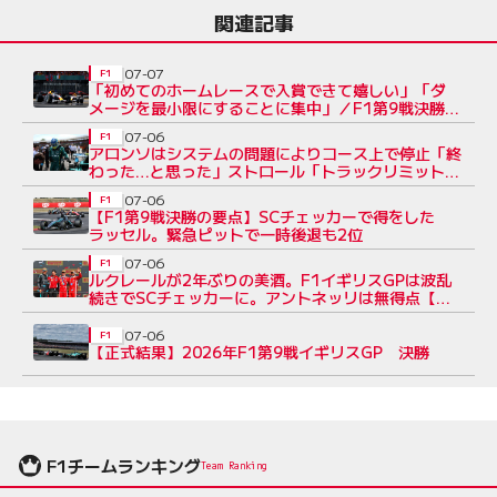
関連記事
07-07
F1
「初めてのホームレースで入賞できて嬉しい」「ダ
メージを最小限にすることに集中」／F1第9戦決勝
トップ10コメント（1）
07-06
F1
アロンソはシステムの問題によりコース上で停止「終
わった…と思った」ストロール「トラックリミットを
守ることも困難」
07-06
F1
【F1第9戦決勝の要点】SCチェッカーで得をした
ラッセル。緊急ピットで一時後退も2位
07-06
F1
ルクレールが2年ぶりの美酒。F1イギリスGPは波乱
続きでSCチェッカーに。アントネッリは無得点【決
勝レポート】
07-06
F1
【正式結果】2026年F1第9戦イギリスGP 決勝
F1チームランキング
Team Ranking