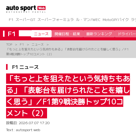
コ
ン
テ
ン
F1
スーパーGT
スーパーフォーミュラ
ル・マン/WEC
MotoGP/バイク
ラ
ツ
へ
F1
ニュース
開催日程・結果
最新ランキング
ドライバー
ス
キ
TOP
F1
ニュース
ッ
「もっと上を狙えたという気持ちもある」「表彰台を届けられたことを嬉しく思う」／F1
プ
第9戦決勝トップ10コメント（2）
F1 ニュース
「もっと上を狙えたという気持ちもあ
る」「表彰台を届けられたことを嬉し
く思う」／F1第9戦決勝トップ10コ
メント（2）
投稿日:
2026.07.07 17:20
Text : autosport web