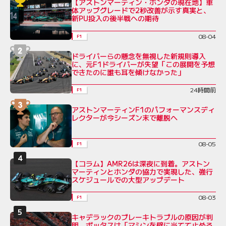
【アストンマーティン・ホンダの現在地】車
体アップグレードで2秒改善が示す真実と、
新PU投入の後半戦への期待
08-04
F1
ドライバーらの懸念を無視した新規則導入
に、元F1ドライバーが失望「この展開を予想
できたのに誰も耳を傾けなかった」
24時間前
F1
アストンマーティンF1のパフォーマンスディ
レクターが今シーズン末で離脱へ
08-05
F1
【コラム】AMR26は深夜に到着。アストン
マーティンとホンダの協力で実現した、強行
スケジュールでの大型アップデート
08-03
F1
キャデラックのブレーキトラブルの原因が判
明。ボッタスは「マシンを壁に当てて止める