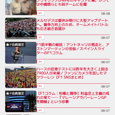
ンウォリングが49年のキャリアに幕。かつて
は中嶋悟らとも同チームに在籍
08-08
F1
メルセデスは夏休み明けに大型アップデート
へ。競争力向上のため、チームメイトバトル
も引き続き容認か
08-07
F1
F1前半戦の総括：アントネッリの独走と、ア
P会員限定
ストンマーティンの苦悩／スペイン人ライ
ターのF1コラム
08-07
F1
ハースの旧車テストには昨年を大きく上回る
7900人が来場／ファンにカメラを託したマ
クラーレン【F1 SNSまとめ】
08-07
F1
【F1コラム：利権と闘争】利益至上主義の成
P会員限定
れの果て──『マレーシアでバーレーンGP
を開催』という珍事
08-07
F1