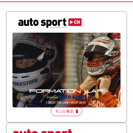
倒す相手を、信じてる。小林利徠斗 × 野村勇斗
【FORMATION LAP Produced by auto sport】
2026 Episode 2
もっと見る