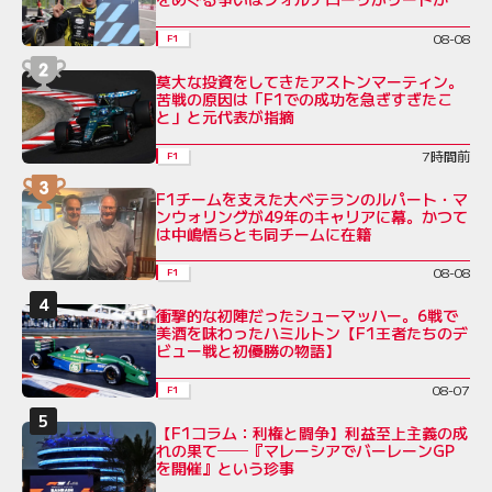
08-08
F1
莫大な投資をしてきたアストンマーティン。
苦戦の原因は「F1での成功を急ぎすぎたこ
と」と元代表が指摘
7時間前
F1
F1チームを支えた大ベテランのルパート・マ
ンウォリングが49年のキャリアに幕。かつて
は中嶋悟らとも同チームに在籍
08-08
F1
衝撃的な初陣だったシューマッハー。6戦で
美酒を味わったハミルトン【F1王者たちのデ
ビュー戦と初優勝の物語】
08-07
F1
【F1コラム：利権と闘争】利益至上主義の成
れの果て──『マレーシアでバーレーンGP
を開催』という珍事