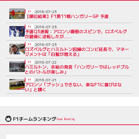
2016-07-23
F1
【順位結果】F1第11戦ハンガリーGP 予選
2016-07-23
F1
予選Q3速報：アロンソ痛恨のスピンで、ロズベルグ
が最後に逆転したが……
2016-07-23
F1
ロズベルグとハミルトン因縁のコンビ延長で、マネー
ジメントは「白髪が増える」
2016-07-22
F1
ハミルトン、余裕の発言「ハンガリーではレッドブル
とのバトルが楽しみ」
2016-07-21
F1
アロンソ「プッシュできない、楽なF1に喜びはな
い」と嘆く
F1チームランキング
Team Ranking