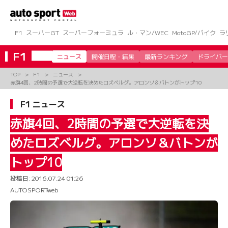
コ
ン
テ
ン
F1
スーパーGT
スーパーフォーミュラ
ル・マン/WEC
MotoGP/バイク
ラ
ツ
へ
F1
ニュース
開催日程・結果
最新ランキング
ドライバー
ス
キ
TOP
F1
ニュース
ッ
赤旗4回、2時間の予選で大逆転を決めたロズベルグ。アロンソ＆バトンがトップ10
プ
F1 ニュース
赤旗4回、2時間の予選で大逆転を決
めたロズベルグ。アロンソ＆バトンが
トップ10
投稿日:
2016.07.24 01:26
AUTOSPORTweb