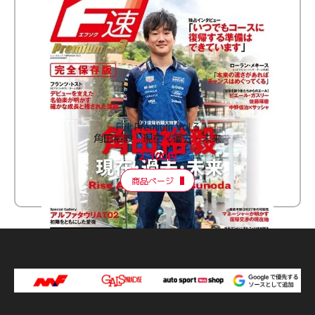
F速 Premium Vol.3
角田裕毅 現在・過去・未来
2,100円
商品ページ