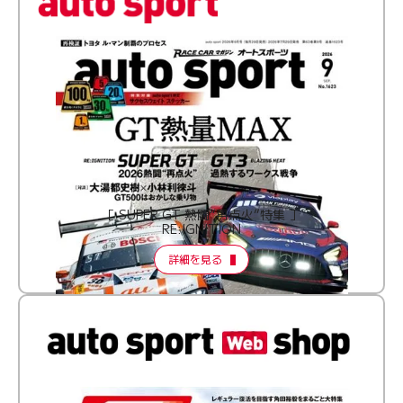
［ SUPER GT 熱闘“再点火”特集 ］
RE:IGNITION
詳細を見る