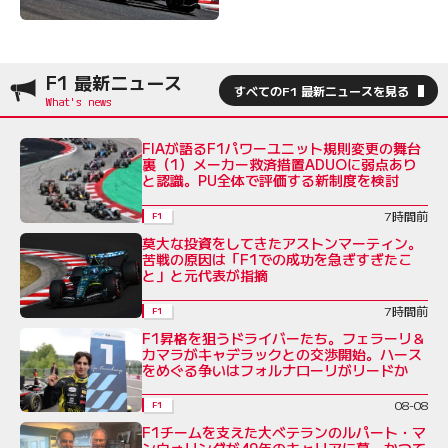
F1 最新ニュース
すべてのF1 最新ニュースを見る
FIAが語るF1パワーユニット規則変更の舞台
裏（1）メーカー救済措置ADUOに弱点あり
と認識。PU全体で評価する新制度を検討
7時間前
F1
莫大な投資をしてきたアストンマーティン。
苦戦の原因は「F1での成功を急ぎすぎたこ
と」と元代表が指摘
7時間前
F1
F1昇格を狙うドライバーたち。フェラーリ＆
カマラがキャデラックとの交渉開始。ハース
をめぐる争いはフォルナローリがリードか
08-08
F1
F1チームを支えた大ベテランのルパート・マ