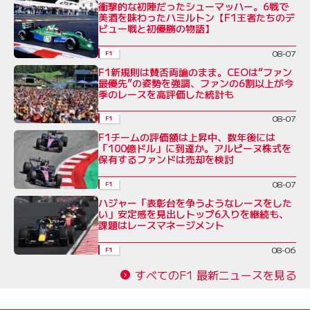
衝撃的な初陣だったシューマッハー。6戦で
美酒を味わったハミルトン【F1王者たちのデ
ビュー戦と初優勝の物語】
08-07
F1
F1新規則は賛否両論のまま。CEOは“ファン
最優先”の姿勢を強調、ファンの6割以上が今
季のレースを高評価した統計も
08-07
F1
F1チームの評価額は上昇中、数年後には
「100億ドル」に到達か。アルピーヌ株式を
保有するファンドは売却を検討
08-07
F1
ハジャー「表彰台を争うようなレースをした
い」安定感を見出しトップ6入りを継続も、
課題はレースマネージメント
08-06
F1
すべてのF1 最新ニュースを見る