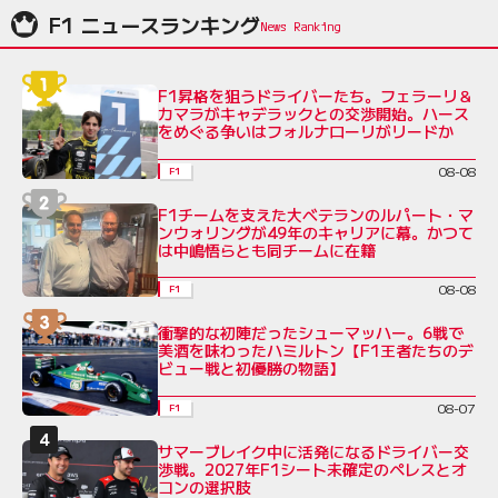
F1 ニュースランキング
F1昇格を狙うドライバーたち。フェラーリ＆
カマラがキャデラックとの交渉開始。ハース
をめぐる争いはフォルナローリがリードか
08-08
F1
F1チームを支えた大ベテランのルパート・マ
ンウォリングが49年のキャリアに幕。かつて
は中嶋悟らとも同チームに在籍
08-08
F1
衝撃的な初陣だったシューマッハー。6戦で
美酒を味わったハミルトン【F1王者たちのデ
ビュー戦と初優勝の物語】
08-07
F1
サマーブレイク中に活発になるドライバー交
渉戦。2027年F1シート未確定のペレスとオ
コンの選択肢