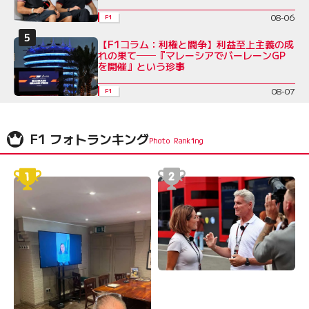
08-06
F1
【F1コラム：利権と闘争】利益至上主義の成
れの果て──『マレーシアでバーレーンGP
を開催』という珍事
08-07
F1
F1 フォトランキング