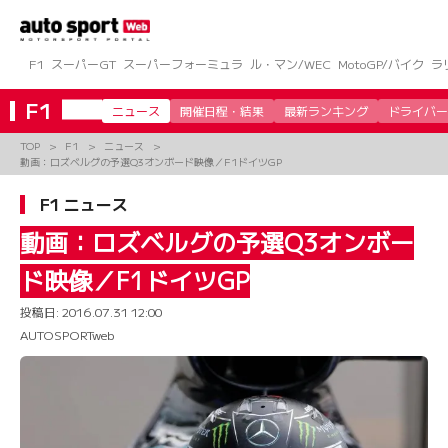
コ
ン
テ
ン
F1
スーパーGT
スーパーフォーミュラ
ル・マン/WEC
MotoGP/バイク
ラ
ツ
へ
F1
ニュース
開催日程・結果
最新ランキング
ドライバー
ス
キ
TOP
F1
ニュース
ッ
動画：ロズベルグの予選Q3オンボード映像／F1ドイツGP
プ
F1 ニュース
動画：ロズベルグの予選Q3オンボー
ド映像／F1ドイツGP
投稿日:
2016.07.31 12:00
AUTOSPORTweb