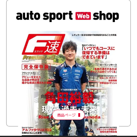
F速 Premium Vol.3
角田裕毅 現在・過去・未来
2,100円
商品ページ