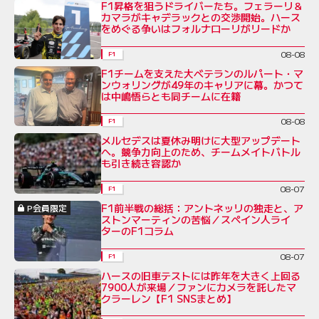
F1昇格を狙うドライバーたち。フェラーリ＆
カマラがキャデラックとの交渉開始。ハース
をめぐる争いはフォルナローリがリードか
08-08
F1
F1チームを支えた大ベテランのルパート・マ
ンウォリングが49年のキャリアに幕。かつて
は中嶋悟らとも同チームに在籍
08-08
F1
メルセデスは夏休み明けに大型アップデート
へ。競争力向上のため、チームメイトバトル
も引き続き容認か
08-07
F1
F1前半戦の総括：アントネッリの独走と、ア
P会員限定
ストンマーティンの苦悩／スペイン人ライ
ターのF1コラム
08-07
F1
ハースの旧車テストには昨年を大きく上回る
7900人が来場／ファンにカメラを託したマ
クラーレン【F1 SNSまとめ】