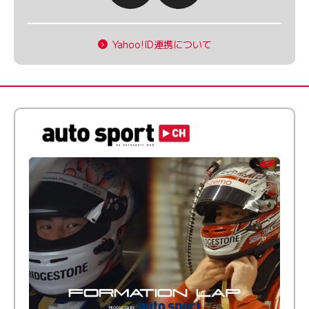
Yahoo!ID連携について
倒す相手を、信じてる。小林利徠斗 × 野村勇斗
【FORMATION LAP Produced by auto sport】