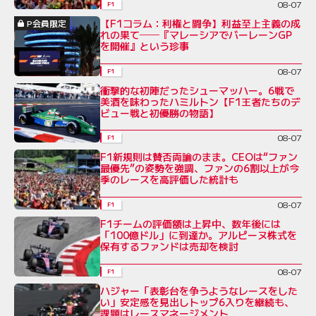
08-07
F1
【F1コラム：利権と闘争】利益至上主義の成
P会員限定
れの果て──『マレーシアでバーレーンGP
を開催』という珍事
08-07
F1
衝撃的な初陣だったシューマッハー。6戦で
美酒を味わったハミルトン【F1王者たちのデ
ビュー戦と初優勝の物語】
08-07
F1
F1新規則は賛否両論のまま。CEOは“ファン
最優先”の姿勢を強調、ファンの6割以上が今
季のレースを高評価した統計も
08-07
F1
F1チームの評価額は上昇中、数年後には
「100億ドル」に到達か。アルピーヌ株式を
保有するファンドは売却を検討
08-07
F1
ハジャー「表彰台を争うようなレースをした
い」安定感を見出しトップ6入りを継続も、
課題はレースマネージメント