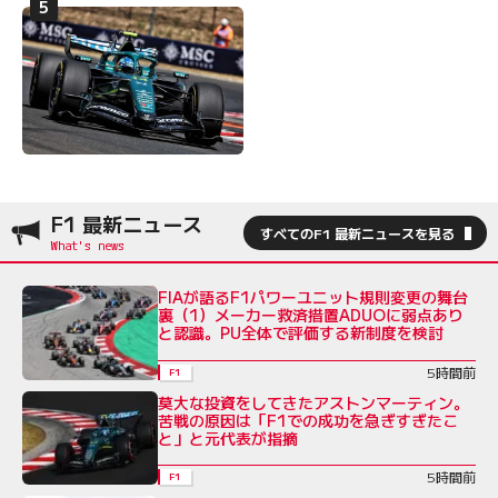
F1 最新ニュース
すべてのF1 最新ニュースを見る
FIAが語るF1パワーユニット規則変更の舞台
裏（1）メーカー救済措置ADUOに弱点あり
と認識。PU全体で評価する新制度を検討
5時間前
F1
莫大な投資をしてきたアストンマーティン。
苦戦の原因は「F1での成功を急ぎすぎたこ
と」と元代表が指摘
5時間前
F1