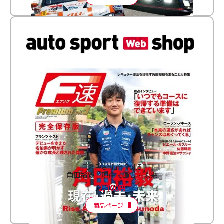
F速 Premium Vol.3
角田裕毅 現在・過去・未来
2,100円
商品ページ