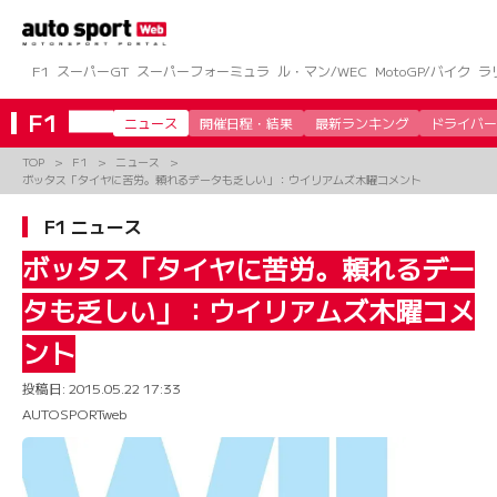
コ
ン
テ
ン
F1
スーパーGT
スーパーフォーミュラ
ル・マン/WEC
MotoGP/バイク
ラ
ツ
へ
F1
ニュース
開催日程・結果
最新ランキング
ドライバー
ス
キ
TOP
F1
ニュース
ッ
ボッタス「タイヤに苦労。頼れるデータも乏しい」：ウイリアムズ木曜コメント
プ
F1 ニュース
ボッタス「タイヤに苦労。頼れるデー
タも乏しい」：ウイリアムズ木曜コメ
ント
投稿日:
2015.05.22 17:33
AUTOSPORTweb