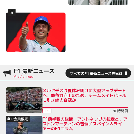
F1 最新ニュース
すべてのF1 最新ニュースを見る
メルセデスは夏休み明けに大型アップデート
へ。競争力向上のため、チームメイトバトル
も引き続き容認か
10時間前
F1
F1前半戦の総括：アントネッリの独走と、ア
P会員限定
ストンマーティンの苦悩／スペイン人ライ
ターのF1コラム