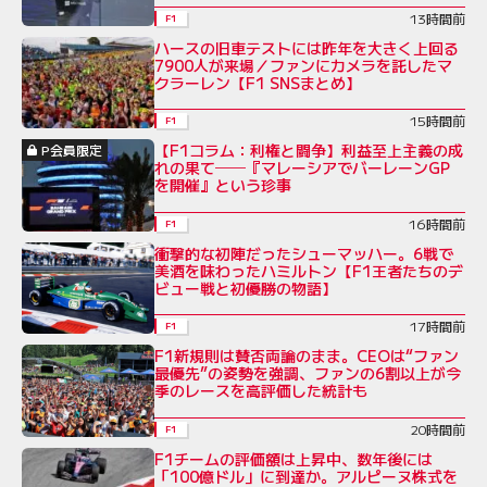
13時間前
F1
ハースの旧車テストには昨年を大きく上回る
7900人が来場／ファンにカメラを託したマ
クラーレン【F1 SNSまとめ】
15時間前
F1
【F1コラム：利権と闘争】利益至上主義の成
P会員限定
れの果て──『マレーシアでバーレーンGP
を開催』という珍事
16時間前
F1
衝撃的な初陣だったシューマッハー。6戦で
美酒を味わったハミルトン【F1王者たちのデ
ビュー戦と初優勝の物語】
17時間前
F1
F1新規則は賛否両論のまま。CEOは“ファン
最優先”の姿勢を強調、ファンの6割以上が今
季のレースを高評価した統計も
20時間前
F1
F1チームの評価額は上昇中、数年後には
「100億ドル」に到達か。アルピーヌ株式を