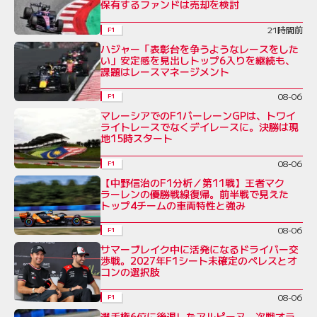
保有するファンドは売却を検討
21時間前
F1
ハジャー「表彰台を争うようなレースをした
い」安定感を見出しトップ6入りを継続も、
課題はレースマネージメント
08-06
F1
マレーシアでのF1バーレーンGPは、トワイ
ライトレースでなくデイレースに。決勝は現
地15時スタート
08-06
F1
【中野信治のF1分析／第11戦】王者マク
ラーレンの優勝戦線復帰。前半戦で見えた
トップ4チームの車両特性と強み
08-06
F1
サマーブレイク中に活発になるドライバー交
渉戦。2027年F1シート未確定のペレスとオ
コンの選択肢
08-06
F1
選手権6位に後退したアルピーヌ、次戦オラ