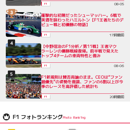
08-05
F1
衝撃的な初陣だったシューマッハー。6戦で
美酒を味わったハミルトン【F1王者たちのデ
ビュー戦と初優勝の物語】
17時間前
F1
【中野信治のF1分析／第11戦】王者マク
ラーレンの優勝戦線復帰。前半戦で見えた
トップ4チームの車両特性と強み
08-06
F1
F1新規則は賛否両論のまま。CEOは“ファン
最優先”の姿勢を強調、ファンの6割以上が今
季のレースを高評価した統計も
20時間前
F1
F1 フォトランキング