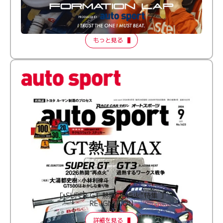
倒す相手を、信じてる。小林利徠斗 × 野村勇斗
【FORMATION LAP Produced by auto sport】
2026 Episode 2
もっと見る
［ SUPER GT 熱闘“再点火”特集 ］
RE:IGNITION
詳細を見る