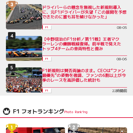
ドライバーらの懸念を無視した新規則導入
に、元F1ドライバーが失望「この展開を予想
できたのに誰も耳を傾けなかった」
08-05
F1
【中野信治のF1分析／第11戦】王者マク
ラーレンの優勝戦線復帰。前半戦で見えた
トップ4チームの車両特性と強み
08-06
F1
F1新規則は賛否両論のまま。CEOは“ファン
最優先”の姿勢を強調、ファンの6割以上が今
季のレースを高評価した統計も
22時間前
F1
F1 フォトランキング