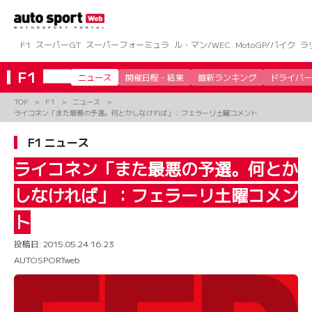
コ
ン
テ
ン
F1
スーパーGT
スーパーフォーミュラ
ル・マン/WEC
MotoGP/バイク
ラ
ツ
へ
F1
ニュース
開催日程・結果
最新ランキング
ドライバー
ス
キ
TOP
F1
ニュース
ッ
ライコネン「また最悪の予選。何とかしなければ」：フェラーリ土曜コメント
プ
F1 ニュース
ライコネン「また最悪の予選。何とか
しなければ」：フェラーリ土曜コメン
ト
投稿日:
2015.05.24 16:23
AUTOSPORTweb