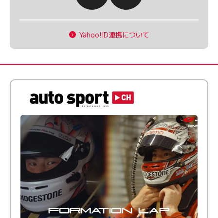
Yahoo!ID連携について
倒す相手を、信じてる。小林利徠斗 × 野村勇斗