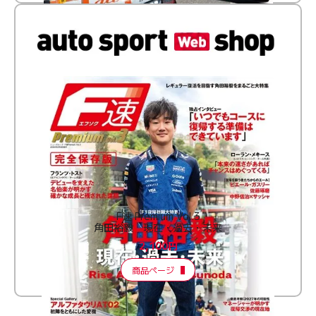
F速 Premium Vol.3
角田裕毅 現在・過去・未来
2,100円
商品ページ