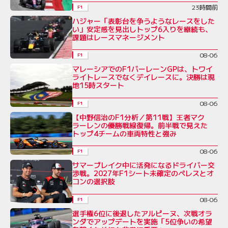
23時間前
F1
ハジャー「表彰台を争うようなレースをした
い」安定感を見出しトップ6入りを継続も、
課題はレースマネージメント
08-06
F1
マレーシアでのF1バーレーンGPは、トワイ
ライトレースでなくデイレースに。決勝は現
地15時スタート
08-06
F1
【中野信治のF1分析／第11戦】王者マク
ラーレンの優勝戦線復帰。前半戦で見えた
トップ4チームの車両特性と強み
08-06
F1
サマーブレイク中に活発になるドライバー交
渉戦。2027年F1シート未確定のペレスとオ
コンの選択肢
08-06
F1
選手権6位に後退したアルピーヌ、次戦オラ
ンダでアップデートを実施「5位争いの希望