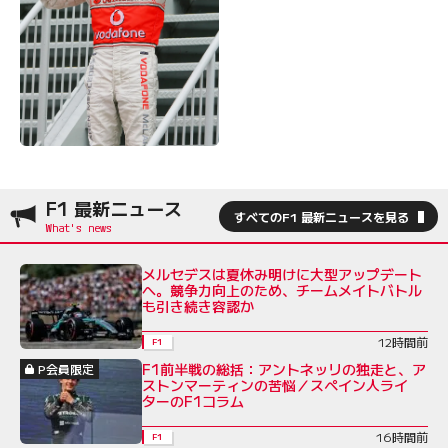
F1 最新ニュース
すべてのF1 最新ニュースを見る
メルセデスは夏休み明けに大型アップデート
へ。競争力向上のため、チームメイトバトル
も引き続き容認か
12時間前
F1
F1前半戦の総括：アントネッリの独走と、ア
P会員限定
ストンマーティンの苦悩／スペイン人ライ
ターのF1コラム
16時間前
F1