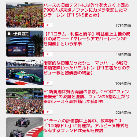
ハースの旧車テストには昨年を大きく上回る
7900人が来場／ファンにカメラを託したマ
クラーレン【F1 SNSまとめ】
17時間前
F1
【F1コラム：利権と闘争】利益至上主義の成
P会員限定
れの果て──『マレーシアでバーレーンGP
を開催』という珍事
18時間前
F1
衝撃的な初陣だったシューマッハー。6戦で
美酒を味わったハミルトン【F1王者たちのデ
ビュー戦と初優勝の物語】
19時間前
F1
F1新規則は賛否両論のまま。CEOは“ファン
最優先”の姿勢を強調、ファンの6割以上が今
季のレースを高評価した統計も
22時間前
F1
F1チームの評価額は上昇中、数年後には
「100億ドル」に到達か。アルピーヌ株式を
保有するファンドは売却を検討