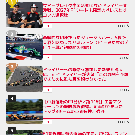
サマーブレイク中に活発になるドライバー交
渉戦。2027年F1シート未確定のペレスとオ
コンの選択肢
08-06
F1
衝撃的な初陣だったシューマッハー。6戦で
美酒を味わったハミルトン【F1王者たちのデ
ビュー戦と初優勝の物語】
08-07
F1
ドライバーらの懸念を無視した新規則導入
に、元F1ドライバーが失望「この展開を予想
できたのに誰も耳を傾けなかった」
08-05
F1
【中野信治のF1分析／第11戦】王者マク
ラーレンの優勝戦線復帰。前半戦で見えた
トップ4チームの車両特性と強み
08-06
F1
F1新規則は賛否両論のまま。CEOは“ファン