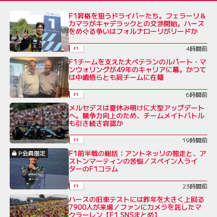
F1昇格を狙うドライバーたち。フェラーリ＆
カマラがキャデラックとの交渉開始。ハース
をめぐる争いはフォルナローリがリードか
4時間前
F1
F1チームを支えた大ベテランのルパート・マ
ンウォリングが49年のキャリアに幕。かつて
は中嶋悟らとも同チームに在籍
6時間前
F1
メルセデスは夏休み明けに大型アップデート
へ。競争力向上のため、チームメイトバトル
も引き続き容認か
19時間前
F1
F1前半戦の総括：アントネッリの独走と、ア
P会員限定
ストンマーティンの苦悩／スペイン人ライ
ターのF1コラム
23時間前
F1
ハースの旧車テストには昨年を大きく上回る
7900人が来場／ファンにカメラを託したマ
クラーレン【F1 SNSまとめ】