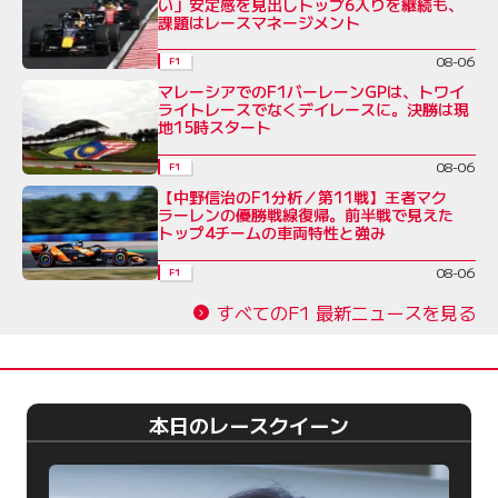
い」安定感を見出しトップ6入りを継続も、
課題はレースマネージメント
08-06
F1
マレーシアでのF1バーレーンGPは、トワイ
ライトレースでなくデイレースに。決勝は現
地15時スタート
08-06
F1
【中野信治のF1分析／第11戦】王者マク
ラーレンの優勝戦線復帰。前半戦で見えた
トップ4チームの車両特性と強み
08-06
F1
すべてのF1 最新ニュースを見る
本日のレースクイーン