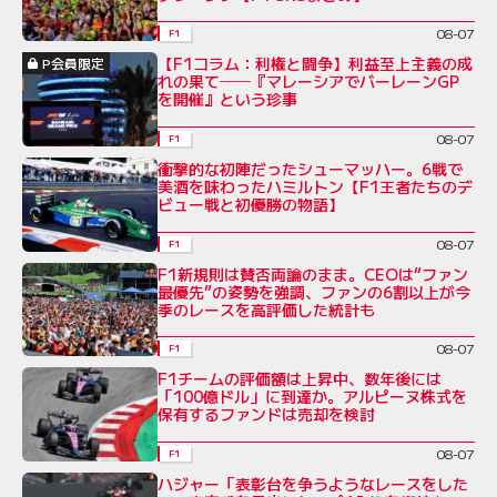
08-07
F1
【F1コラム：利権と闘争】利益至上主義の成
P会員限定
れの果て──『マレーシアでバーレーンGP
を開催』という珍事
08-07
F1
衝撃的な初陣だったシューマッハー。6戦で
美酒を味わったハミルトン【F1王者たちのデ
ビュー戦と初優勝の物語】
08-07
F1
F1新規則は賛否両論のまま。CEOは“ファン
最優先”の姿勢を強調、ファンの6割以上が今
季のレースを高評価した統計も
08-07
F1
F1チームの評価額は上昇中、数年後には
「100億ドル」に到達か。アルピーヌ株式を
保有するファンドは売却を検討
08-07
F1
ハジャー「表彰台を争うようなレースをした