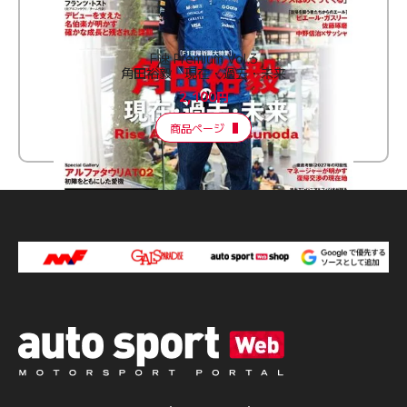
F速 Premium Vol.3
角田裕毅 現在・過去・未来
2,100円
商品ページ