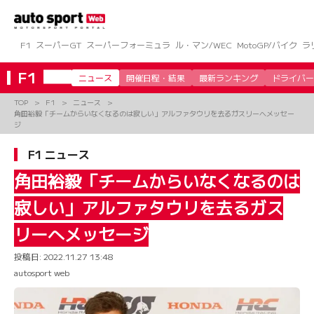
コ
ン
テ
ン
F1
スーパーGT
スーパーフォーミュラ
ル・マン/WEC
MotoGP/バイク
ラ
ツ
へ
F1
ニュース
開催日程・結果
最新ランキング
ドライバー
ス
キ
TOP
F1
ニュース
ッ
角田裕毅「チームからいなくなるのは寂しい」アルファタウリを去るガスリーへメッセー
プ
ジ
F1 ニュース
角田裕毅「チームからいなくなるのは
寂しい」アルファタウリを去るガス
リーへメッセージ
投稿日:
2022.11.27 13:48
autosport web