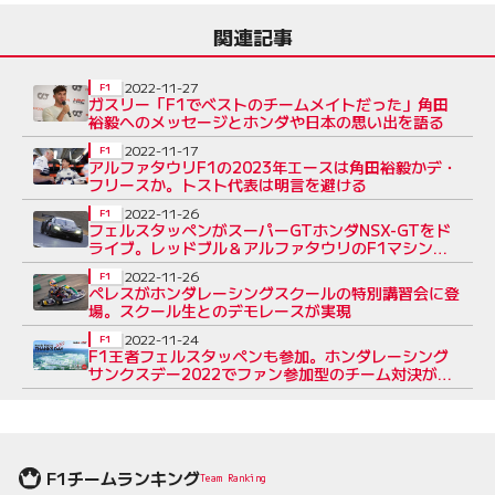
関連記事
2022-11-27
F1
ガスリー「F1でベストのチームメイトだった」角田
裕毅へのメッセージとホンダや日本の思い出を語る
2022-11-17
F1
アルファタウリF1の2023年エースは角田裕毅かデ・
フリースか。トスト代表は明言を避ける
2022-11-26
F1
フェルスタッペンがスーパーGTホンダNSX-GTをド
ライブ。レッドブル＆アルファタウリのF1マシンが
もてぎで走行
2022-11-26
F1
ペレスがホンダレーシングスクールの特別講習会に登
場。スクール生とのデモレースが実現
2022-11-24
F1
F1王者フェルスタッペンも参加。ホンダレーシング
サンクスデー2022でファン参加型のチーム対決が実
現
F1チームランキング
Team Ranking