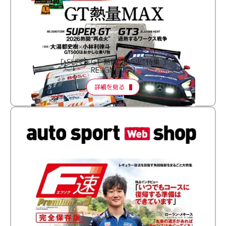
［ SUPER GT 熱闘“再点火”特集 ］
RE:IGNITION
詳細を見る