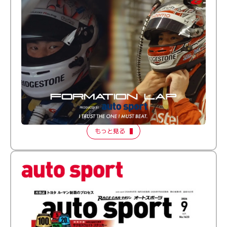
倒す相手を、信じてる。小林利徠斗 × 野村勇斗
【FORMATION LAP Produced by auto sport】
2026 Episode 2
もっと見る