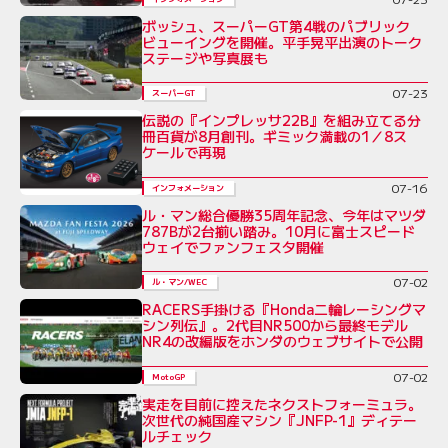
ボッシュ、スーパーGT第4戦のパブリック
ビューイングを開催。平手晃平出演のトーク
ステージや写真展も
07-23
スーパーGT
伝説の『インプレッサ22B』を組み立てる分
冊百貨が8月創刊。ギミック満載の1／8ス
ケールで再現
07-16
インフォメーション
ル・マン総合優勝35周年記念、今年はマツダ
787Bが2台揃い踏み。10月に富士スピード
ウェイでファンフェスタ開催
07-02
ル・マン/WEC
RACERS手掛ける『Honda二輪レーシングマ
シン列伝』。2代目NR500から最終モデル
NR4の改編版をホンダのウェブサイトで公開
07-02
MotoGP
実走を目前に控えたネクストフォーミュラ。
次世代の純国産マシン『JNFP-1』ディテー
ルチェック