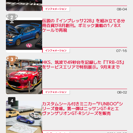
08-04
インフォメーション
伝説の『インプレッサ22B』を組み立てる分
冊百貨が8月創刊。ギミック満載の1／8ス
ケールで再現
07-16
インフォメーション
HKS、筑波で49秒台を記録した『TRB-03』
をサービスエリアで特別展示。9月末まで
08-02
インフォメーション
カスタムシール付きミニカー“FUNBOO”シ
リーズ登場。第一弾はニッサンGT-Rとエ
ヴァンゲリオンGT-Rシリーズを販売