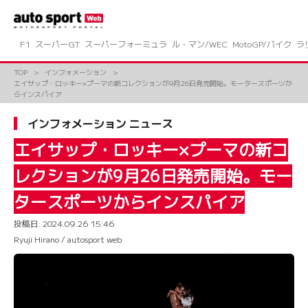
コ
ン
テ
ン
F1
スーパーGT
スーパーフォーミュラ
ル・マン/WEC
MotoGP/バイク
ラ
ツ
へ
TOP
インフォメーション
ス
エイサップ・ロッキー×プーマの新コレクションが9月26日発売開始。モータースポーツか
キ
らインスパイア
ッ
プ
インフォメーション ニュース
エイサップ・ロッキー×プーマの新コ
レクションが9月26日発売開始。モー
タースポーツからインスパイア
投稿日:
2024.09.26 15:46
Ryuji Hirano / autosport web