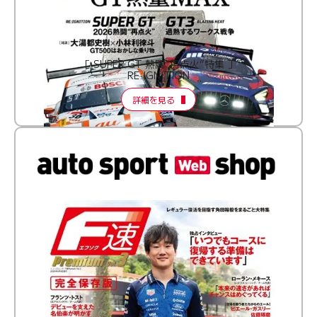
［ SUPER GT 熱闘“再点火”特集 ］
RE:IGNITION
詳細を見る