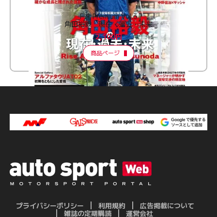
F速 Premium Vol.3
角田裕毅 現在・過去・未来
2,100円
商品ページ
プライバシーポリシー
利用規約
広告掲載について
雑誌の定期購読
運営会社