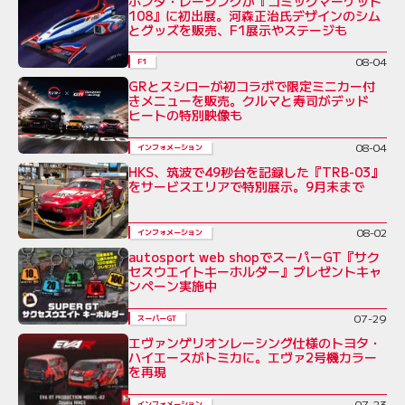
ホンダ・レーシングが『コミックマーケット
108』に初出展。河森正治氏デザインのシム
とグッズを販売、F1展示やステージも
08-04
F1
GRとスシローが初コラボで限定ミニカー付
きメニューを販売。クルマと寿司がデッド
ヒートの特別映像も
08-04
インフォメーション
HKS、筑波で49秒台を記録した『TRB-03』
をサービスエリアで特別展示。9月末まで
08-02
インフォメーション
autosport web shopでスーパーGT『サク
セスウエイトキーホルダー』プレゼントキャ
ンペーン実施中
07-29
スーパーGT
エヴァンゲリオンレーシング仕様のトヨタ・
ハイエースがトミカに。エヴァ2号機カラー
を再現
07-23
インフォメーション