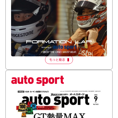
倒す相手を、信じてる。小林利徠斗 × 野村勇斗
【FORMATION LAP Produced by auto sport】
2026 Episode 2
もっと見る