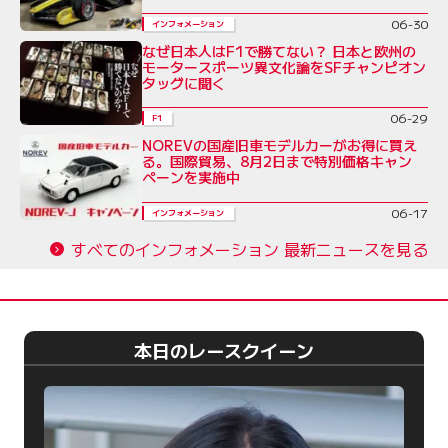
06-30
インフォメーション
なぜ日本人はF1で勝てない？ 日本と欧州の
モータースポーツ異文化論をSFチャンピオン
タッグに聞く
06-29
F1
NOREVの国産旧車モデルカーがお得に買え
る。国際貿易、8月2日まで特別価格キャン
ペーンを実施中
06-17
インフォメーション
すべてのインフォメーション 最新ニュースを見る
本日のレースクイーン