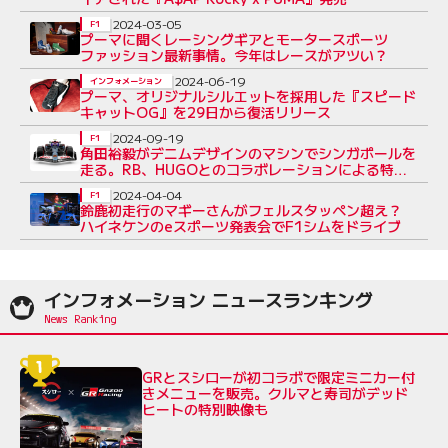
2024-03-05
F1
プーマに聞くレーシングギアとモータースポーツ
ファッション最新事情。今年はレースがアツい？
2024-06-19
インフォメーション
プーマ、オリジナルシルエットを採用した『スピード
キャットOG』を29日から復活リリース
2024-09-19
F1
角田裕毅がデニムデザインのマシンでシンガポールを
走る。RB、HUGOとのコラボレーションによる特別
リバリーを発表
2024-04-04
F1
鈴鹿初走行のマギーさんがフェルスタッペン超え？
ハイネケンのeスポーツ発表会でF1シムをドライブ
インフォメーション ニュースランキング
GRとスシローが初コラボで限定ミニカー付
きメニューを販売。クルマと寿司がデッド
ヒートの特別映像も