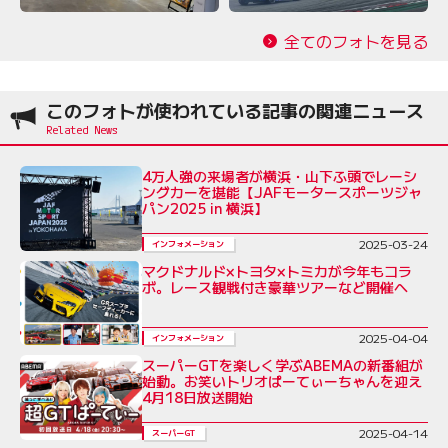
全てのフォトを見る
このフォトが使われている記事の関連ニュース
4万人強の来場者が横浜・山下ふ頭でレーシ
ングカーを堪能【JAFモータースポーツジャ
パン2025 in 横浜】
2025-03-24
インフォメーション
マクドナルド×トヨタ×トミカが今年もコラ
ボ。レース観戦付き豪華ツアーなど開催へ
2025-04-04
インフォメーション
スーパーGTを楽しく学ぶABEMAの新番組が
始動。お笑いトリオぱーてぃーちゃんを迎え
4月18日放送開始
2025-04-14
スーパーGT