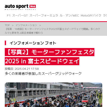
コ
ン
テ
ン
F1
スーパーGT
スーパーフォーミュラ
ル・マン/WEC
MotoGP/バイク
ラ
ツ
へ
TOP
インフォメーション
ス
【写真・16枚目】モーターファンフェスタ2025が富士スピードウェイで開催。多くのク
キ
ルマと昨年を上回る来場者で賑わう
ッ
プ
インフォメーション フォト
【写真2】モーターファンフェスタ
2025 in 富士スピードウェイ
投稿日:
2025.04.21 17:58
多くの来場者が参加したスーパーグリッドウォーク