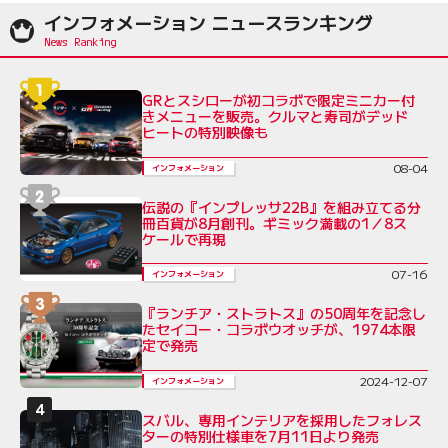
インフォメーション ニュースランキング
GRとスシローが初コラボで限定ミニカー付
きメニューを販売。クルマと寿司がデッド
ヒートの特別映像も
08-04
インフォメーション
伝説の『インプレッサ22B』を組み立てる分
冊百貨が8月創刊。ギミック満載の1／8ス
ケールで再現
07-16
インフォメーション
『ランチア・ストラトス』の50周年を記念し
たセイコー・コラボウオッチが、1974本限
定で発売
2024-12-07
インフォメーション
スバル、専用インテリアを採用したフォレス
ターの特別仕様車を7月11日より発売