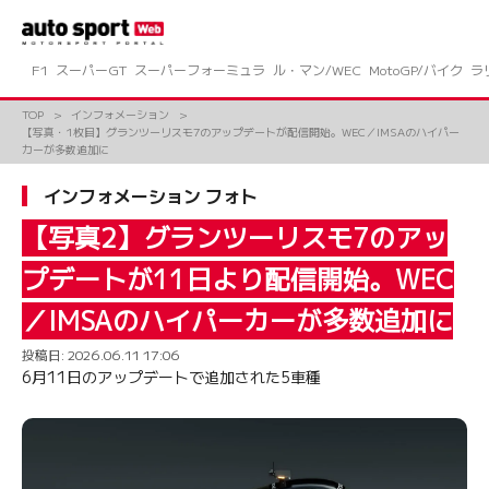
コ
ン
テ
ン
F1
スーパーGT
スーパーフォーミュラ
ル・マン/WEC
MotoGP/バイク
ラ
ツ
へ
TOP
インフォメーション
ス
【写真・1枚目】グランツーリスモ7のアップデートが配信開始。WEC／IMSAのハイパー
キ
カーが多数追加に
ッ
プ
インフォメーション フォト
【写真2】グランツーリスモ7のアッ
プデートが11日より配信開始。WEC
／IMSAのハイパーカーが多数追加に
投稿日:
2026.06.11 17:06
6月11日のアップデートで追加された5車種