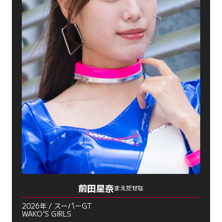
前田星奈
まえだせな
2026年 / スーパーGT
WAKO'S GIRLS