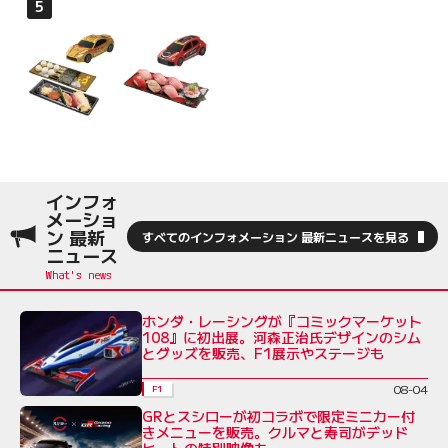
インフォ
メーショ
ン 最新
すべてのインフォメーション 最新ニュースを見る
ニュース
ホンダ・レーシングが『コミックマーケット
108』に初出展。河森正治氏デザインのシム
とグッズを販売、F1展示やステージも
08-04
F1
GRとスシローが初コラボで限定ミニカー付
きメニューを販売。クルマと寿司がデッド
ヒートの特別映像も