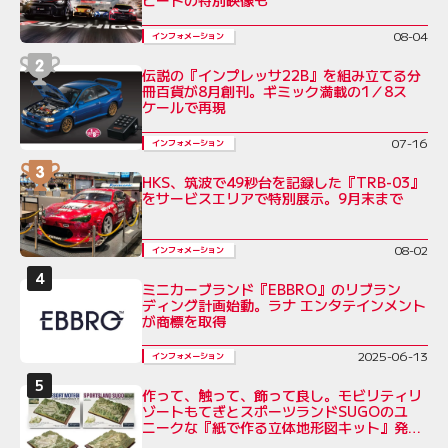
ヒートの特別映像も
08-04
インフォメーション
伝説の『インプレッサ22B』を組み立てる分
冊百貨が8月創刊。ギミック満載の1／8ス
ケールで再現
07-16
インフォメーション
HKS、筑波で49秒台を記録した『TRB-03』
をサービスエリアで特別展示。9月末まで
08-02
インフォメーション
ミニカーブランド『EBBRO』のリブラン
ディング計画始動。ラナ エンタテインメント
が商標を取得
2025-06-13
インフォメーション
作って、触って、飾って良し。モビリティリ
ゾートもてぎとスポーツランドSUGOのユ
ニークな『紙で作る立体地形図キット』発売
へ