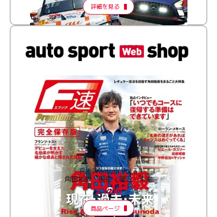
詳細を見る
F速 Premium Vol.3
角田裕毅 現在・過去・未来
2,100円
商品ページ