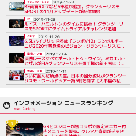
2019-11-28
インフォメーション
RE雨宮RX-7など5車種が追加。グランツーリスモ
SPORTの11月アップデートが配信開始
2019-11-28
F1
ルイス・ハミルトンのタイムに挑め！ グランツーリ
スモSPORTにタイムトライアルチャレンジ追加
2019-11-26
クルマ
6.5Lハイブリッド搭載『ランボV12』ランボルギー
ニが2020年春登場のビジョン・グランツーリスモ発
表
2019-12-04
海外レース他
決勝レースすべてポール・トゥ・ウイン。ミカエル・
ヒザルがFIAグランツーリスモ選手権の新王者に【大
串信の私的レポート】
2019-11-11
海外レース他
ついに掴んだ頂点の座。日本の國分諒汰がグランツー
リスモ・ワールドツアー第5戦を制す【大串信の私的
レポート】
インフォメーション ニュースランキング
GRとスシローが初コラボで限定ミニカー付
きメニューを販売。クルマと寿司がデッド