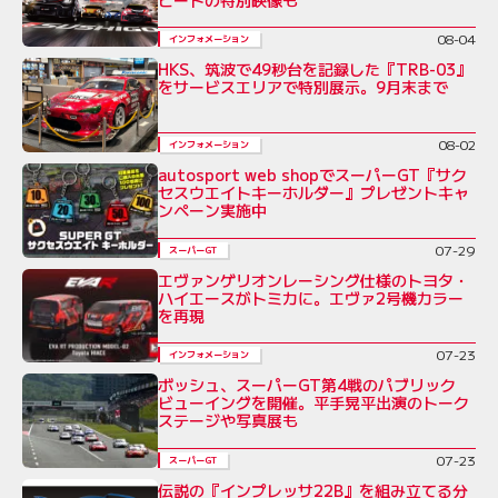
08-04
インフォメーション
HKS、筑波で49秒台を記録した『TRB-03』
をサービスエリアで特別展示。9月末まで
08-02
インフォメーション
autosport web shopでスーパーGT『サク
セスウエイトキーホルダー』プレゼントキャ
ンペーン実施中
07-29
スーパーGT
エヴァンゲリオンレーシング仕様のトヨタ・
ハイエースがトミカに。エヴァ2号機カラー
を再現
07-23
インフォメーション
ボッシュ、スーパーGT第4戦のパブリック
ビューイングを開催。平手晃平出演のトーク
ステージや写真展も
07-23
スーパーGT
伝説の『インプレッサ22B』を組み立てる分