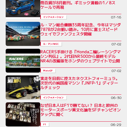
冊百貨が8月創刊。ギミック満載の1／8ス
ケールで再現
07-16
インフォメーション
ル・マン総合優勝35周年記念、今年はマツダ
787Bが2台揃い踏み。10月に富士スピード
ウェイでファンフェスタ開催
07-02
ル・マン/WEC
RACERS手掛ける『Honda二輪レーシングマ
シン列伝』。2代目NR500から最終モデル
NR4の改編版をホンダのウェブサイトで公開
07-02
MotoGP
実走を目前に控えたネクストフォーミュラ。
次世代の純国産マシン『JNFP-1』ディテー
ルチェック
06-30
インフォメーション
なぜ日本人はF1で勝てない？ 日本と欧州の
モータースポーツ異文化論をSFチャンピオン
タッグに聞く
06-29
F1