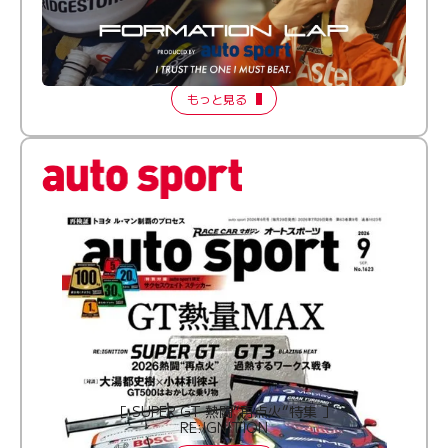
倒す相手を、信じてる。小林利徠斗 × 野村勇斗
【FORMATION LAP Produced by auto sport】
2026 Episode 2
もっと見る
［ SUPER GT 熱闘“再点火”特集 ］
RE:IGNITION