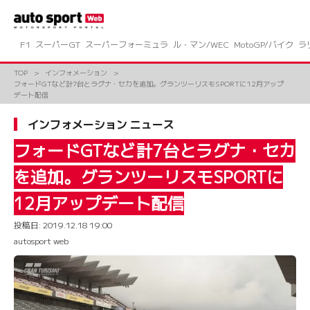
コ
ン
テ
ン
F1
スーパーGT
スーパーフォーミュラ
ル・マン/WEC
MotoGP/バイク
ラ
ツ
へ
TOP
インフォメーション
ス
フォードGTなど計7台とラグナ・セカを追加。グランツーリスモSPORTに12月アップ
キ
デート配信
ッ
プ
インフォメーション ニュース
フォードGTなど計7台とラグナ・セカ
を追加。グランツーリスモSPORTに
12月アップデート配信
投稿日:
2019.12.18 19:00
autosport web